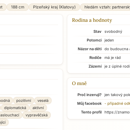
et
188 cm
Plzeňský kraj (Klatovy)
hledám vztah: partnersk
Rodina a hodnoty
Stav
svobodný
Potomci
jeden
Názor na děti
do budoucna 
Rodiče
má je rád
Zázemí
je z úplné rod
O mně
Proč inzeruji?
jen takový po
hodná
pozitivní
veselá
Můj facebook
- případné od
diplomatická
aktivní
Tento profil
https://znamo
aslouchací
vypravěčská
jící