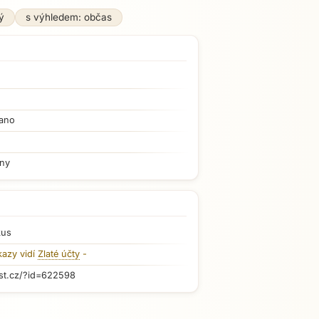
ý
s výhledem: občas
ano
iny
kus
kazy vidí
Zlaté účty
-
st.cz/?id=622598