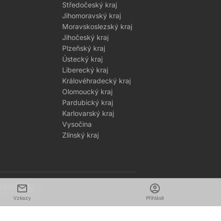
Středočeský kraj
Jihomoravský kraj
Moravskoslezský kraj
Jihočeský kraj
Plzeňský kraj
Ústecký kraj
Liberecký kraj
Královéhradecký kraj
Olomoucký kraj
Pardubický kraj
Karlovarský kraj
Vysočina
Zlínský kraj
mail
dark_mode
account_circle
1–2026
Vzkazy
Přihlásit