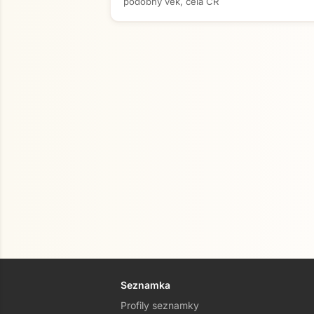
podobný věk, celá ČR
Seznamka
Profily seznamky