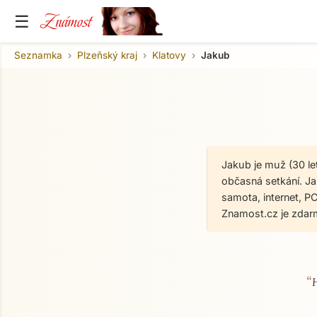
Známost
☰
Seznamka
Plzeňský kraj
Klatovy
Jakub
Jakub je muž (30 le
občasná setkání. Jak
samota, internet, P
Znamost.cz je zdar
“
O mně