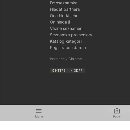
Fotoseznamka
Hledat partnera
Ona hledá jeho
On hledá ji
Vážné seznámení
Seznamka pro seniory
Katalog kategorií
Registrace zdarma
Instalace v Chrome
🔒 HTTPS
✓ GDPR
menu
camera_alt
Seznamka Zná
Menu
Fotky