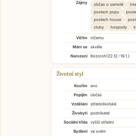
Zájmy
občas o samotě
int
poslech popu
posle
poslech house
pos
cluby
hospody
k
Věřím
ničemu
Mám se
skvěle
Narození
Kozoroh
(22.12.-19.1.)
Životní styl
Kouřím
ano
Popíjím
občas
Vzdělání
středoškolské
Živobytí
podnikatel
Sociální třída
vyšší střední
Bydlení
ve svém