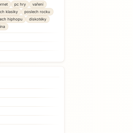
ernet
pc hry
vaření
ch klasiky
poslech rocku
lech hiphopu
diskotéky
ina