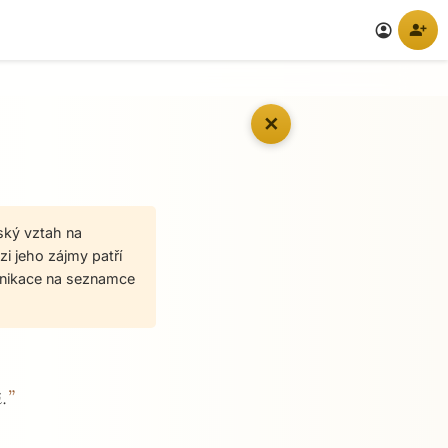
person_add
account_circle
✕
ský vztah na
zi jeho zájmy patří
munikace na seznamce
”
.