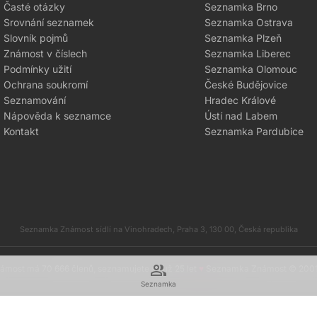
Časté otázky
Seznamka Brno
Srovnání seznamek
Seznamka Ostrava
Slovník pojmů
Seznamka Plzeň
Známost v číslech
Seznamka Liberec
Podmínky užití
Seznamka Olomouc
Ochrana soukromí
České Budějovice
Seznamování
Hradec Králové
Nápověda k seznamce
Ústí nad Labem
Kontakt
Seznamka Pardubice
Seznamka Známost sídlí na Vinohradech, Praha 3, 130 00, Česká republika
group
most má 70 666 členů, seznamujete se už 25 let
♥
Seznamka Známost © 200
Seznamka