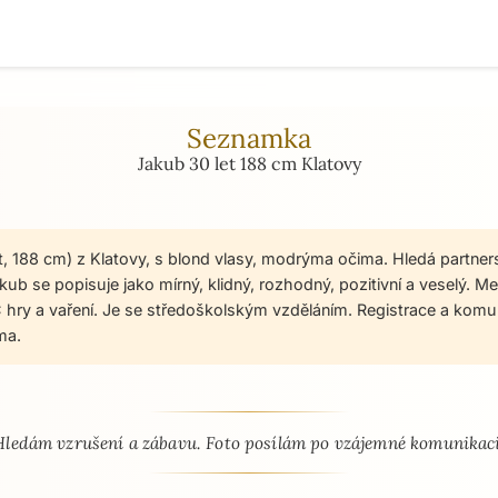
Seznamka
Jakub 30 let 188 cm Klatovy
t, 188 cm) z Klatovy, s blond vlasy, modrýma očima. Hledá partner
ub se popisuje jako mírný, klidný, rozhodný, pozitivní a veselý. Me
C hry a vaření. Je se středoškolským vzděláním. Registrace a ko
ma.
 - seznamka profil
Hledám vzrušení a zábavu. Foto posílám po vzájemné komunikaci