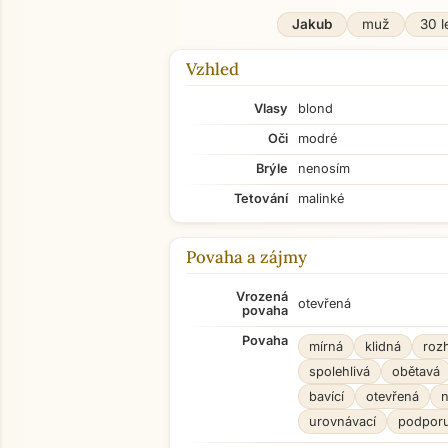
Jakub
muž
30 l
Vzhled
Vlasy
blond
Oči
modré
Brýle
nenosím
Tetování
malinké
Povaha a zájmy
Vrozená
otevřená
povaha
Povaha
mírná
klidná
roz
spolehlivá
obětavá
bavící
otevřená
n
urovnávací
podporu