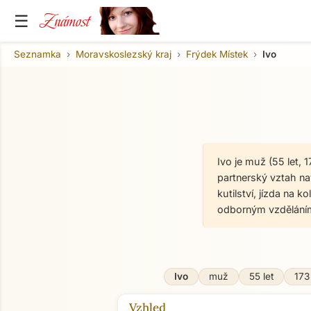
Známost
☰
Seznamka
Moravskoslezský kraj
Frýdek Místek
Ivo
Ivo je muž (55 let,
partnerský vztah nav
kutilství, jízda na k
odborným vzděláním
Ivo
muž
55 let
173
Vzhled