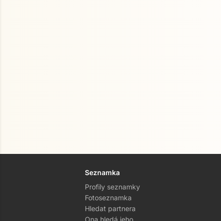
Seznamka
Profily seznamky
Fotoseznamka
Hledat partnera
Ona hledá jeho