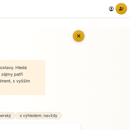
person_add
account_circle
✕
postavy. Hledá
 zájmy patří
stinent, s vyšším
nerský
s výhledem: navždy