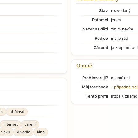
Stav
rozvedený
Potomci
jeden
Názor na děti
zatím nevím
Rodiče
má je rád
Zázemí
je z úplné rod
O mně
Proč inzeruji?
osamělost
Můj facebook
- případné od
Tento profil
https://znamo
ná
obětavá
internet
vaření
 tisku
divadla
kina