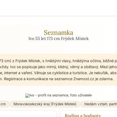
Seznamka
Ivo 55 let 173 cm Frýdek Místek
 173 cm) z Frýdek Místek, s hnědými vlasy, hnědýma očima, běžné 
ždy. Ivo se popisuje jako mírný, klidný, věrný a obětavý. Mezi jeho
ole, internet a vaření. Věnuje se cyklistice a turistice. Je nekuřák, ab
. Registrace a komunikace na seznamce Znamost.cz je zdarma.
 cm
Moravskoslezský kraj (Frýdek Místek)
hledám vztah: part
Rodina a hodnoty