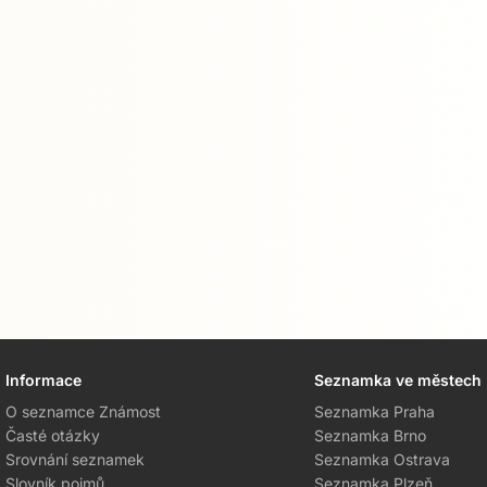
Informace
Seznamka ve městech
O seznamce Známost
Seznamka Praha
Časté otázky
Seznamka Brno
Srovnání seznamek
Seznamka Ostrava
Slovník pojmů
Seznamka Plzeň