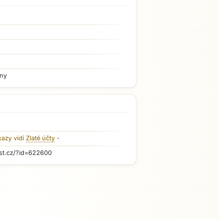
iny
kazy vidí
Zlaté účty
-
st.cz/?id=622600