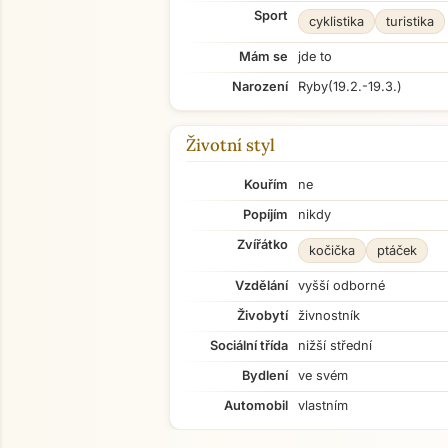
Sport
cyklistika
turistika
Mám se
jde to
Narození
Ryby
(19.2.-19.3.)
Životní styl
Kouřím
ne
Popíjím
nikdy
Zvířátko
kočička
ptáček
Vzdělání
vyšší odborné
Živobytí
živnostník
Sociální třída
nižší střední
Bydlení
ve svém
Automobil
vlastním