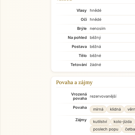
Vlasy
hnědé
Oči
hnědé
Brýle
nenosím
Na pohled
běžný
Postava
běžná
Tělo
běžné
Tetování
žádné
Povaha a zájmy
Vrozená
rezervovanější
povaha
Povaha
mírná
klidná
věr
Zájmy
kutilství
kolo-jízda
poslech popu
četba