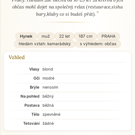
občas mohl dojet na společný relax (restaurace,sisha
”
bary,kluby co si budeš přát).
Hynek
muž
22 let
187 cm
PRAHA
hledám vztah: kamarádský
s výhledem: občas
Vzhled
Vlasy
blond
Oči
modré
Brýle
nenosím
Na pohled
běžný
Postava
běžná
Tělo
zpevněné
Tetování
žádné