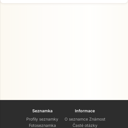
Seznamka
Informace
Profily seznamky
O seznamce Známost
Fotoseznamka
Časté otázky