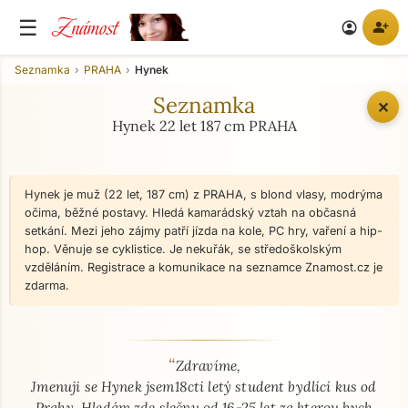
Známost
☰
person_add
account_circle
Seznamka
PRAHA
Hynek
Seznamka
✕
Hynek 22 let 187 cm PRAHA
Hynek je muž (22 let, 187 cm) z PRAHA, s blond vlasy, modrýma
očima, běžné postavy. Hledá kamarádský vztah na občasná
setkání. Mezi jeho zájmy patří jízda na kole, PC hry, vaření a hip-
hop. Věnuje se cyklistice. Je nekuřák, se středoškolským
vzděláním. Registrace a komunikace na seznamce Znamost.cz je
zdarma.
“
O mně - seznamka profil
Zdravíme,
Jmenuji se Hynek jsem18cti letý student bydlící kus od
Prahy. Hledám zde slečnu od 16-25 let za kterou bych