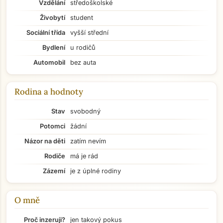
Vzdělání
středoškolské
Živobytí
student
Sociální třída
vyšší střední
Bydlení
u rodičů
Automobil
bez auta
Rodina a hodnoty
Stav
svobodný
Potomci
žádní
Názor na děti
zatím nevím
Rodiče
má je rád
Zázemí
je z úplné rodiny
O mně
Přejít na hlavní obsah
Proč inzeruji?
jen takový pokus