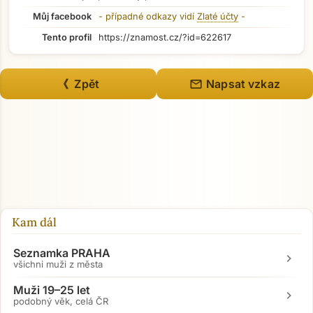
Můj facebook
- případné odkazy vidí
Zlaté účty
-
Tento profil
https://znamost.cz/?id=622617
mail
《 Zpět
Napsat vzkaz
Kam dál
Seznamka PRAHA
chevron_right
všichni muži z města
Muži 19–25 let
chevron_right
podobný věk, celá ČR