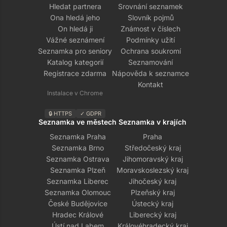
Hledat partnera
Srovnání seznamek
Ona hledá jeho
Slovník pojmů
On hledá ji
Známost v číslech
Vážné seznámení
Podmínky užití
Seznamka pro seniory
Ochrana soukromí
Katalog kategorií
Seznamování
Registrace zdarma
Nápověda k seznamce
Kontakt
Instalace v Chrome
🔒 HTTPS
✓ GDPR
Seznamka ve městech
Seznamka v krajích
Seznamka Praha
Praha
Seznamka Brno
Středočeský kraj
Seznamka Ostrava
Jihomoravský kraj
Seznamka Plzeň
Moravskoslezský kraj
Seznamka Liberec
Jihočeský kraj
Seznamka Olomouc
Plzeňský kraj
České Budějovice
Ústecký kraj
Hradec Králové
Liberecký kraj
Ústí nad Labem
Královéhradecký kraj