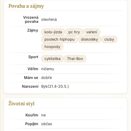
Povaha a zájmy
Vrozená
otevřená
povaha
Zájmy
kolo-jízda
pc hry
vaření
poslech hiphopu
diskotéky
cluby
hospody
Sport
cyklistika
Thai-Box
Věřím
ničemu
Mám se
dobře
Narození
Býk
(21.4-20.5.)
Životní styl
Kouřím
ne
Popíjím
občas