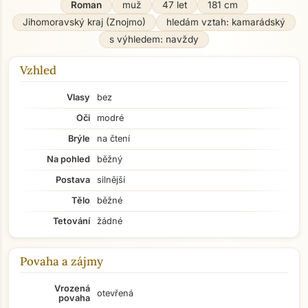
Roman
muž
47 let
181 cm
Jihomoravský kraj (Znojmo)
hledám vztah: kamarádský
s výhledem: navždy
Vzhled
Vlasy
bez
Oči
modré
Brýle
na čtení
Na pohled
běžný
Postava
silnější
Tělo
běžné
Tetování
žádné
Povaha a zájmy
Vrozená
otevřená
povaha