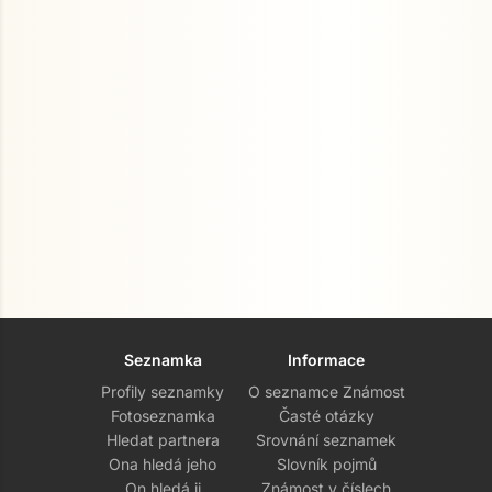
Seznamka
Informace
Profily seznamky
O seznamce Známost
Fotoseznamka
Časté otázky
Hledat partnera
Srovnání seznamek
Ona hledá jeho
Slovník pojmů
On hledá ji
Známost v číslech