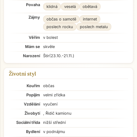
Povaha
klidná
veselá
obětavá
Zájmy
občas o samotě
internet
poslech rocku
poslech metalu
Věřím
v bolest
Mám se
skvěle
Narození
Štír
(23.10.-21.11.)
Životní styl
Kouřím
občas
Popíjím
velmi zřídka
Vzdělání
vyučení
Živobytí
, Řidič kamionu
Sociální třída
nižší střední
Bydlení
v podnájmu