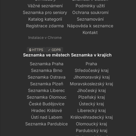
Vážné seznámení
Podmínky užití
Seznamka pro seniory
Ochrana soukromí
Katalog kategorií
Seznamování
Registrace zdarma
Nápověda k seznamce
Kontakt
Instalace v Chrome
🔒 HTTPS
✓ GDPR
Seznamka ve městech
Seznamka v krajích
Seznamka Praha
Praha
Seznamka Brno
Středočeský kraj
Seznamka Ostrava
Jihomoravský kraj
Seznamka Plzeň
Moravskoslezský kraj
Seznamka Liberec
Jihočeský kraj
Seznamka Olomouc
Plzeňský kraj
České Budějovice
Ústecký kraj
Hradec Králové
Liberecký kraj
Ústí nad Labem
Královéhradecký kraj
Seznamka Pardubice
Olomoucký kraj
Pardubický kraj