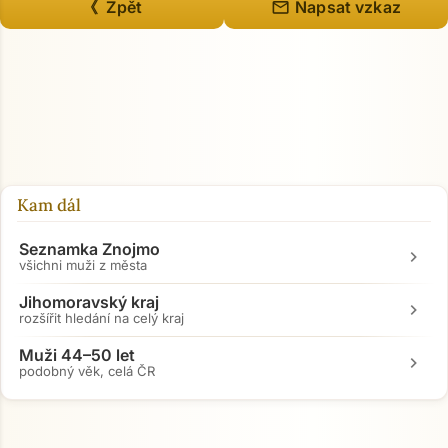
mail
《 Zpět
Napsat vzkaz
Kam dál
Seznamka Znojmo
chevron_right
všichni muži z města
Jihomoravský kraj
chevron_right
rozšířit hledání na celý kraj
Muži 44–50 let
chevron_right
podobný věk, celá ČR