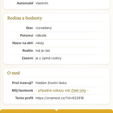
Automobil
vlastním
Rodina a hodnoty
Stav
rozvedený
Potomci
několik
Názor na děti
nikdy
Rodiče
má je rád
Zázemí
je z úplné rodiny
O mně
Proč inzeruji?
hledám životní lásku
Můj facebook
- případné odkazy vidí
Zlaté účty
-
Přejít na hlavní obsah
Tento profil
https://znamost.cz/?id=622618