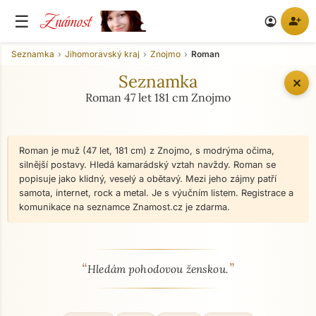
Známost
☰
person_add
account_circle
Seznamka
Jihomoravský kraj
Znojmo
Roman
Seznamka
✕
Roman 47 let 181 cm Znojmo
Roman je muž (47 let, 181 cm) z Znojmo, s modrýma očima,
silnější postavy. Hledá kamarádský vztah navždy. Roman se
popisuje jako klidný, veselý a obětavý. Mezi jeho zájmy patří
samota, internet, rock a metal. Je s výučním listem. Registrace a
komunikace na seznamce Znamost.cz je zdarma.
“
”
O mně - seznamka profil
Hledám pohodovou ženskou.