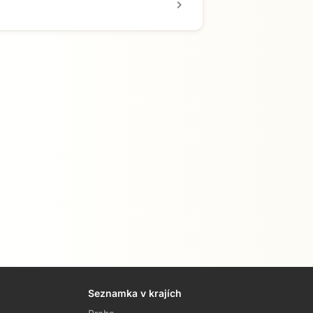
chevron_right
Seznamka v krajích