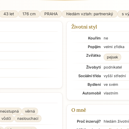
43 let
176 cm
PRAHA
hledám vztah: partnerský
s v
Životní styl
Kouřím
ne
Popíjím
velmi zřídka
Zvířátko
pejsek
Živobytí
podnikatel
Sociální třída
vyšší střední
Bydlení
ve svém
Automobil
vlastním
O mně
neústupná
věrná
vůdčí
naslouchací
Proč inzeruji?
hledám životní