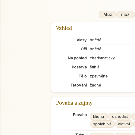
Muž
muž
Vzhled
Vlasy
hnědé
Oči
hnědé
Na pohled
charismatický
Postava
štíhlá
Tělo
zpevněné
Tetování
žádné
Povaha a zájmy
Povaha
klidná
rozhodná
spolehlivá
aktivní
Zájmy