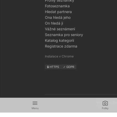
Profily seznamky
Fotoseznamka
Hledat partnera
Ona hledá jeho
On hledá ji
Vážné seznámení
Seznamka pro seniory
Katalog kategorií
Registrace zdarma
Instalace v Chrome
🔒 HTTPS
✓ GDPR
menu
camera_alt
Seznamka Zná
Menu
Fotky