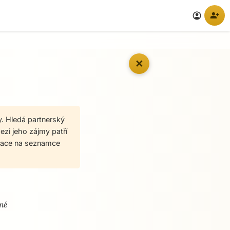
person_add
account_circle
✕
. Hledá partnerský
ezi jeho zájmy patří
nikace na seznamce
čné