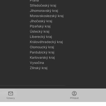
Praha
Středočeský kraj
Jihomoravský kraj
Moravskoslezský kraj
Jihočeský kraj
Plzeňský kraj
Ústecký kraj
Liberecký kraj
Královéhradecký kraj
Olomoucký kraj
Pardubický kraj
Karlovarský kraj
Vysočina
Zlínský kraj
mail
dark_mode
account_circle
1–2026
Vzkazy
Přihlásit