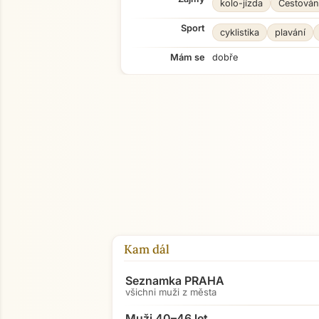
kolo-jízda
Cestován
Sport
cyklistika
plavání
Mám se
dobře
Kam dál
Seznamka PRAHA
všichni muži z města
Muži 40–46 let