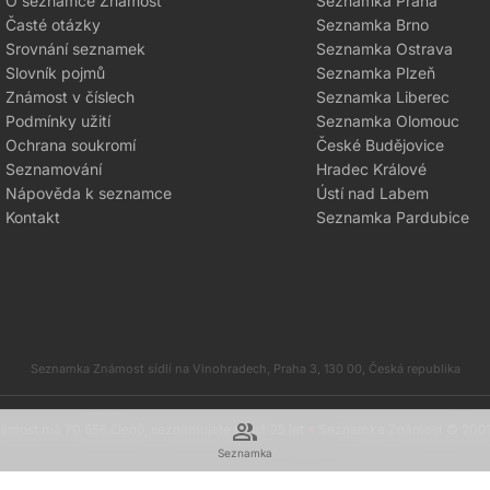
O seznamce Známost
Seznamka Praha
Časté otázky
Seznamka Brno
Srovnání seznamek
Seznamka Ostrava
Slovník pojmů
Seznamka Plzeň
Známost v číslech
Seznamka Liberec
Podmínky užití
Seznamka Olomouc
Ochrana soukromí
České Budějovice
Seznamování
Hradec Králové
Nápověda k seznamce
Ústí nad Labem
Kontakt
Seznamka Pardubice
Seznamka Známost sídlí na Vinohradech, Praha 3, 130 00, Česká republika
group
most má 70 656 členů, seznamujete se už 25 let
♥
Seznamka Známost © 200
Seznamka