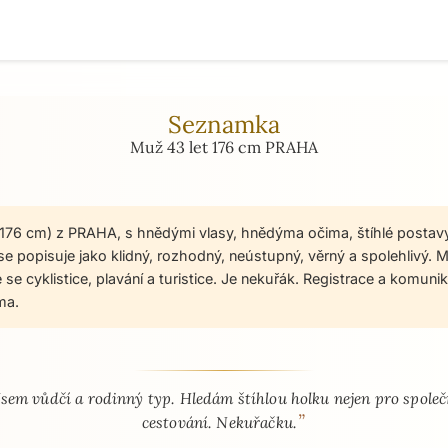
Seznamka
Muž 43 let 176 cm PRAHA
 176 cm) z PRAHA, s hnědými vlasy, hnědýma očima, štíhlé postavy
e popisuje jako klidný, rozhodný, neústupný, věrný a spolehlivý. M
e se cyklistice, plavání a turistice. Je nekuřák. Registrace a komu
ma.
 - seznamka profil
Jsem vůdčí a rodinný typ. Hledám štíhlou holku nejen pro spole
”
cestování. Nekuřačku.