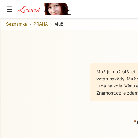
Známost
☰
Seznamka
PRAHA
Muž
Muž je muž (43 let,
vztah navždy. Muž s
jízda na kole. Věnuj
Znamost.cz je zdar
“
O mně