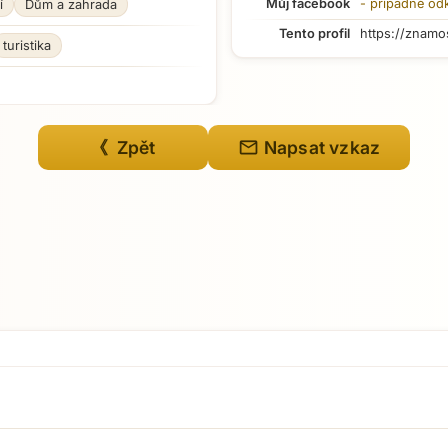
Můj facebook
- případné od
í
Dům a zahrada
Tento profil
https://znamo
turistika
mail
《 Zpět
Napsat vzkaz
Přejít na hlavní obsah