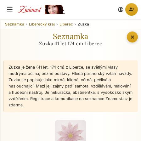
Známost
☰
person_add
account_circle
Seznamka
Liberecký kraj
Liberec
Zuzka
Seznamka
✕
Zuzka 41 let 174 cm Liberec
Zuzka je žena (41 let, 174 cm) z Liberce, se světlými vlasy,
modrýma očima, běžné postavy. Hledá partnerský vztah navždy.
Zuzka se popisuje jako mírná, klidná, věrná, pečlivá a
naslouchající. Mezi její zájmy patří samota, vzdělávání, malování
a hudební nástroj. Je nekuřačka, abstinentka, s vysokoškolským
vzděláním. Registrace a komunikace na seznamce Znamost.cz je
zdarma.