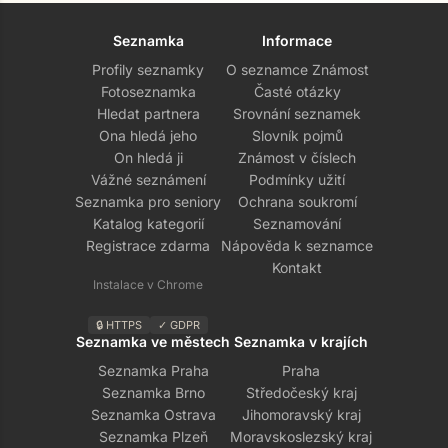
Seznamka
Informace
Profily seznamky
O seznamce Známost
Fotoseznamka
Časté otázky
Hledat partnera
Srovnání seznamek
Ona hledá jeho
Slovník pojmů
On hledá ji
Známost v číslech
Vážné seznámení
Podmínky užití
Seznamka pro seniory
Ochrana soukromí
Katalog kategorií
Seznamování
Registrace zdarma
Nápověda k seznamce
Kontakt
Instalace v Chrome
🔒 HTTPS
✓ GDPR
Seznamka ve městech
Seznamka v krajích
Seznamka Praha
Praha
Seznamka Brno
Středočeský kraj
Seznamka Ostrava
Jihomoravský kraj
Seznamka Plzeň
Moravskoslezský kraj