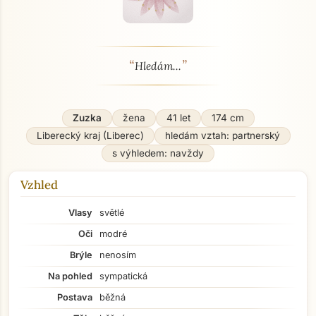
“
”
O mně - seznamka profil
Hledám...
Zuzka
žena
41 let
174 cm
Liberecký kraj (Liberec)
hledám vztah: partnerský
s výhledem: navždy
Vzhled
Vlasy
světlé
Oči
modré
Brýle
nenosím
Na pohled
sympatická
Postava
běžná