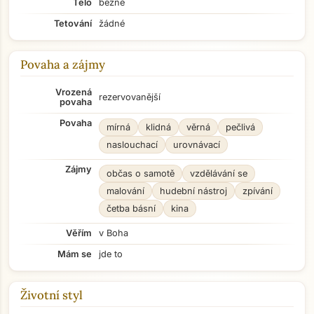
Tělo
běžné
Tetování
žádné
Povaha a zájmy
Vrozená
rezervovanější
povaha
Povaha
mírná
klidná
věrná
pečlivá
naslouchací
urovnávací
Zájmy
občas o samotě
vzdělávání se
malování
hudební nástroj
zpívání
četba básní
kina
Věřím
v Boha
Mám se
jde to
Životní styl