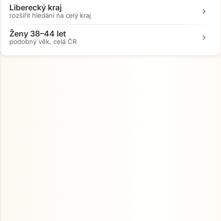
Liberecký kraj
chevron_right
rozšířit hledání na celý kraj
Ženy 38–44 let
chevron_right
podobný věk, celá ČR