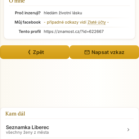
O mně
Přejít na hlavní obsah
Proč inzeruji?
hledám životní lásku
Můj facebook
- případné odkazy vidí
Zlaté účty
-
Tento profil
https://znamost.cz/?id=622667
mail
《 Zpět
Napsat vzkaz
Kam dál
Seznamka Liberec
chevron_right
všechny ženy z města