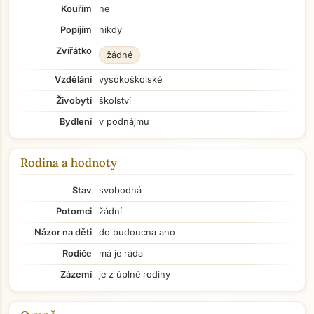
Kouřím
ne
Popíjím
nikdy
Zvířátko
žádné
Vzdělání
vysokoškolské
Živobytí
školství
Bydlení
v podnájmu
Rodina a hodnoty
Stav
svobodná
Potomci
žádní
Názor na děti
do budoucna ano
Rodiče
má je ráda
Zázemí
je z úplné rodiny