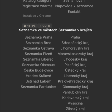
Katalog kategorií
Seznamování
Registrace zdarma
Nápověda k seznamce
Kontakt
Instalace v Chrome
🔒 HTTPS
✓ GDPR
Seznamka ve městech
Seznamka v krajích
Seznamka Praha
Praha
Seznamka Brno
Středočeský kraj
Seznamka Ostrava
Jihomoravský kraj
Seznamka Plzeň
Moravskoslezský kraj
Seznamka Liberec
Jihočeský kraj
Seznamka Olomouc
Plzeňský kraj
České Budějovice
Ústecký kraj
Hradec Králové
Liberecký kraj
Ústí nad Labem
Královéhradecký kraj
Seznamka Pardubice
Olomoucký kraj
Pardubický kraj
Karlovarský kraj
Vysočina
Zlínský kraj