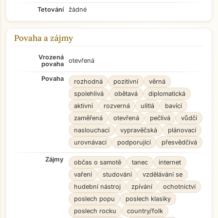
Tetování
žádné
Povaha a zájmy
Vrozená
otevřená
povaha
Povaha
rozhodná
pozitivní
věrná
spolehlivá
obětavá
diplomatická
aktivní
rozverná
ulítlá
bavící
zaměřená
otevřená
pečlivá
vůdčí
naslouchací
vypravěčská
plánovací
urovnávací
podporující
přesvědčivá
Zájmy
občas o samotě
tanec
internet
vaření
studování
vzdělávání se
hudební nástroj
zpívání
ochotnictví
poslech popu
poslech klasiky
poslech rocku
country/folk