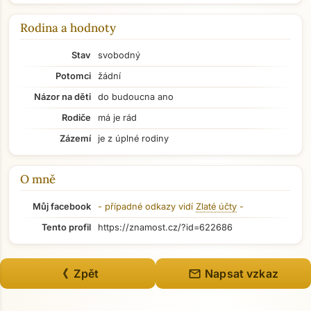
Rodina a hodnoty
Stav
svobodný
Potomci
žádní
Přejít na hlavní obsah
Názor na děti
do budoucna ano
Rodiče
má je rád
Zázemí
je z úplné rodiny
O mně
Můj facebook
- případné odkazy vidí
Zlaté účty
-
Tento profil
https://znamost.cz/?id=622686
mail
《 Zpět
Napsat vzkaz