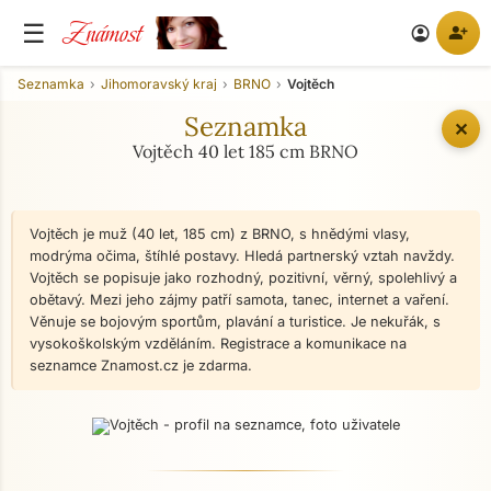
Známost
☰
person_add
account_circle
Seznamka
Jihomoravský kraj
BRNO
Vojtěch
Seznamka
✕
Vojtěch 40 let 185 cm BRNO
Vojtěch je muž (40 let, 185 cm) z BRNO, s hnědými vlasy,
modrýma očima, štíhlé postavy. Hledá partnerský vztah navždy.
Vojtěch se popisuje jako rozhodný, pozitivní, věrný, spolehlivý a
obětavý. Mezi jeho zájmy patří samota, tanec, internet a vaření.
Věnuje se bojovým sportům, plavání a turistice. Je nekuřák, s
vysokoškolským vzděláním. Registrace a komunikace na
seznamce Znamost.cz je zdarma.