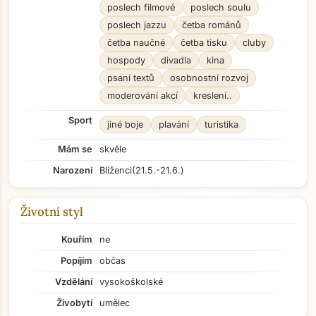
poslech filmové
poslech soulu
poslech jazzu
četba románů
četba naučné
četba tisku
cluby
hospody
divadla
kina
psaní textů
osobnostní rozvoj
moderování akcí
kreslení..
Sport
jiné boje
plavání
turistika
Mám se
skvěle
Narození
Blíženci
(21.5.-21.6.)
Životní styl
Kouřím
ne
Popíjím
občas
Vzdělání
vysokoškolské
Živobytí
umělec