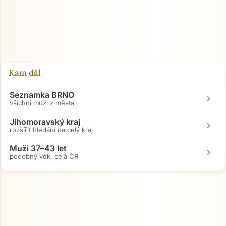
Kam dál
Seznamka BRNO
chevron_right
všichni muži z města
Jihomoravský kraj
chevron_right
rozšířit hledání na celý kraj
Muži 37–43 let
chevron_right
podobný věk, celá ČR