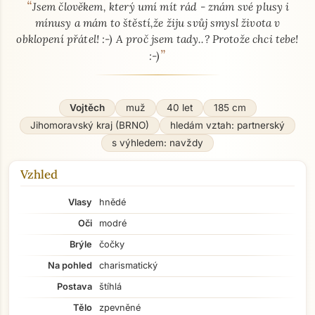
“
O mně - seznamka profil
Jsem člověkem, který umí mít rád - znám své plusy i
mínusy a mám to štěstí,že žiju svůj smysl života v
obklopení přátel! :-) A proč jsem tady..? Protože chci tebe!
”
:-)
Vojtěch
muž
40 let
185 cm
Jihomoravský kraj (BRNO)
hledám vztah: partnerský
s výhledem: navždy
Vzhled
Vlasy
hnědé
Oči
modré
Brýle
čočky
Na pohled
charismatický
Postava
štíhlá
Tělo
zpevněné