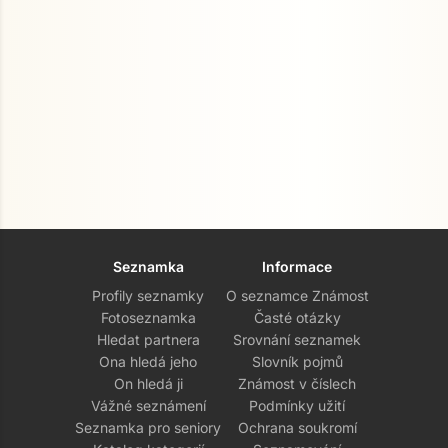
Seznamka
Informace
Profily seznamky
O seznamce Známost
Fotoseznamka
Časté otázky
Hledat partnera
Srovnání seznamek
Ona hledá jeho
Slovník pojmů
On hledá ji
Známost v číslech
Vážné seznámení
Podmínky užití
Seznamka pro seniory
Ochrana soukromí