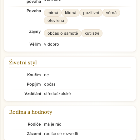
povaha
Povaha
mírná
klidná
pozitivní
věrná
otevřená
Zájmy
občas o samotě
kutilství
Věřím
v dobro
Životní styl
Kouřím
ne
Popíjím
občas
Vzdělání
středoškolské
Rodina a hodnoty
Rodiče
má je rád
Zázemí
rodiče se rozvedli