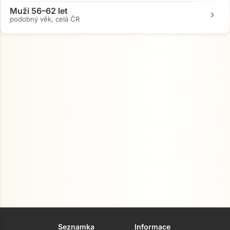
Muži 56–62 let
chevron_right
podobný věk, celá ČR
Seznamka
Informace