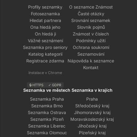
Profily seznamky
O seznamce Známost
Fotoseznamka
Časté otázky
Hledat partnera
Srovnání seznamek
Ona hledá jeho
Slovník pojmů
On hledá ji
Známost v číslech
Vážné seznámení
Podmínky užití
Seznamka pro seniory
Ochrana soukromí
Katalog kategorií
Seznamování
Registrace zdarma
Nápověda k seznamce
Kontakt
Instalace v Chrome
🔒 HTTPS
✓ GDPR
Seznamka ve městech
Seznamka v krajích
Seznamka Praha
Praha
Seznamka Brno
Středočeský kraj
Seznamka Ostrava
Jihomoravský kraj
Seznamka Plzeň
Moravskoslezský kraj
Seznamka Liberec
Jihočeský kraj
Seznamka Olomouc
Plzeňský kraj