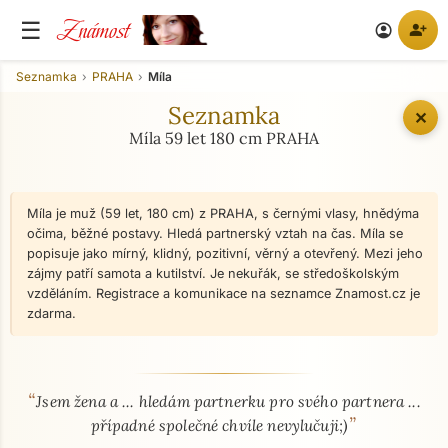
Známost
☰
person_add
account_circle
Seznamka
PRAHA
Míla
Seznamka
✕
Míla 59 let 180 cm PRAHA
Míla je muž (59 let, 180 cm) z PRAHA, s černými vlasy, hnědýma
očima, běžné postavy. Hledá partnerský vztah na čas. Míla se
popisuje jako mírný, klidný, pozitivní, věrný a otevřený. Mezi jeho
zájmy patří samota a kutilství. Je nekuřák, se středoškolským
vzděláním. Registrace a komunikace na seznamce Znamost.cz je
zdarma.
“
O mně - seznamka profil
Jsem žena a ... hledám partnerku pro svého partnera ...
”
případné společné chvíle nevylučuji;)