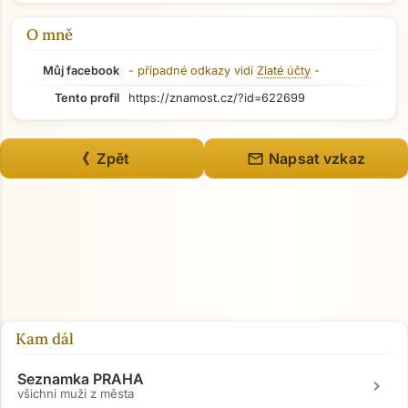
O mně
Můj facebook
- případné odkazy vidí
Zlaté účty
-
Tento profil
https://znamost.cz/?id=622699
mail
《 Zpět
Napsat vzkaz
Přejít na hlavní obsah
Kam dál
Seznamka PRAHA
chevron_right
všichni muži z města