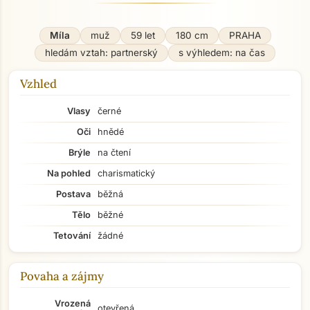
Míla
muž
59 let
180 cm
PRAHA
hledám vztah: partnerský
s výhledem: na čas
Vzhled
Vlasy
černé
Oči
hnědé
Brýle
na čtení
Na pohled
charismatický
Postava
běžná
Tělo
běžné
Tetování
žádné
Povaha a zájmy
Vrozená
otevřená