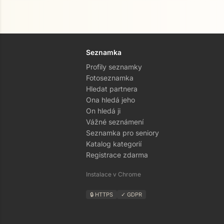
Seznamka
Profily seznamky
Fotoseznamka
Hledat partnera
Ona hledá jeho
On hledá ji
Vážné seznámení
Seznamka pro seniory
Katalog kategorií
Registrace zdarma
Instalace v Chrome
🔒 HTTPS
✓ GDPR