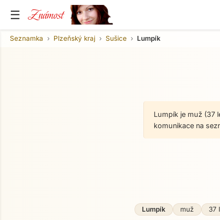
Známost
☰
Seznamka
Plzeňský kraj
Sušice
Lumpík
Lumpík je muž (37 l
komunikace na sez
O mně
Lumpík
muž
37 l