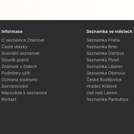
Informace
Seznamka ve městech
O seznamce Známost
Seznamka Praha
Časté otázky
Seznamka Brno
Srovnání seznamek
Seznamka Ostrava
Slovník pojmů
Seznamka Plzeň
Známost v číslech
Seznamka Liberec
Podmínky užití
Seznamka Olomouc
Ochrana soukromí
České Budějovice
Seznamování
Hradec Králové
Nápověda k seznamce
Ústí nad Labem
Kontakt
Seznamka Pardubice