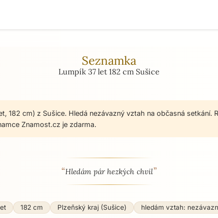
Seznamka
Lumpík 37 let 182 cm Sušice
et, 182 cm) z Sušice. Hledá nezávazný vztah na občasná setkání. R
namce Znamost.cz je zdarma.
“
”
 - seznamka profil
Hledám pár hezkých chvil
et
182 cm
Plzeňský kraj (Sušice)
hledám vztah: nezávaz