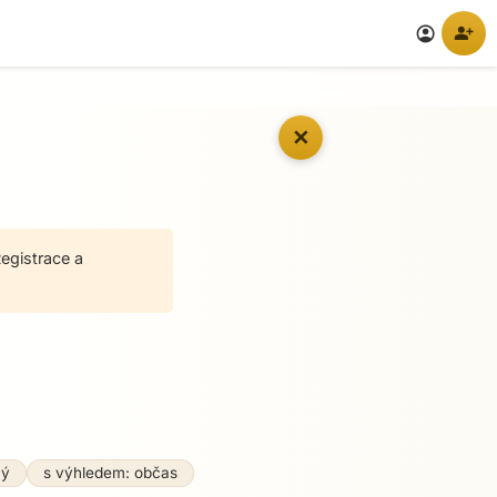
person_add
account_circle
✕
egistrace a
ný
s výhledem: občas