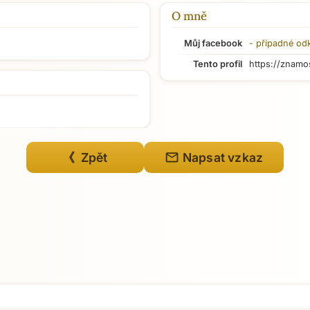
O mně
Můj facebook
- případné od
Tento profil
https://znamo
mail
《 Zpět
Napsat vzkaz