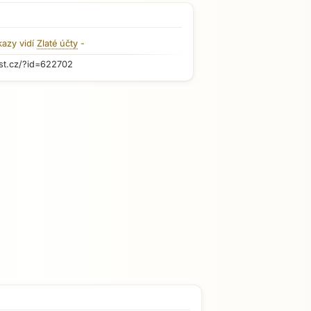
kazy vidí
Zlaté účty
-
st.cz/?id=622702