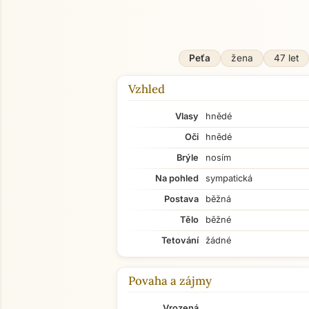
Peťa
žena
47 let
Vzhled
Vlasy
hnědé
Oči
hnědé
Brýle
nosím
Na pohled
sympatická
Postava
běžná
Tělo
běžné
Tetování
žádné
Povaha a zájmy
Vrozená