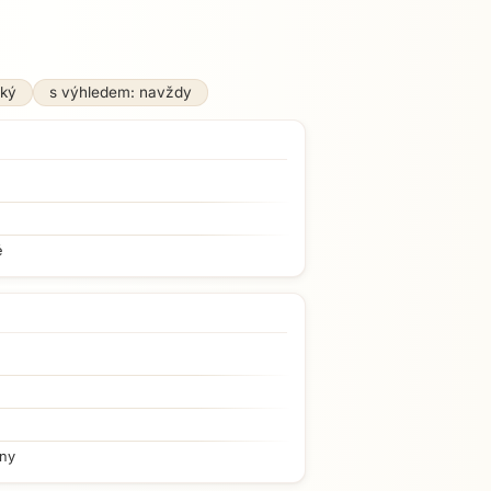
ský
s výhledem: navždy
é
iny