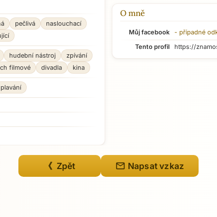
O mně
ná
pečlivá
naslouchací
Můj facebook
- případné od
jící
Tento profil
https://znamo
hudební nástroj
zpívání
ch filmové
divadla
kina
plavání
mail
《 Zpět
Napsat vzkaz
Přejít na hlavní obsah