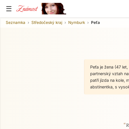
Známost
☰
Seznamka
Středočeský kraj
Nymburk
Peťa
Peťa je žena (47 le
partnerský vztah nav
patří jízda na kole, 
abstinentka, s vys
“
O mně
R