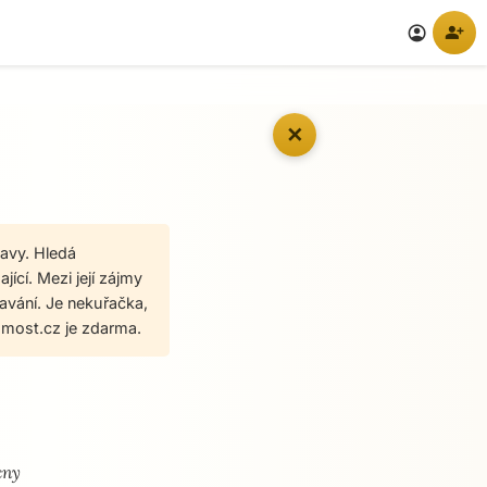
person_add
account_circle
✕
avy. Hledá
ící. Mezi její zájmy
plavání. Je nekuřačka,
most.cz je zdarma.
cny