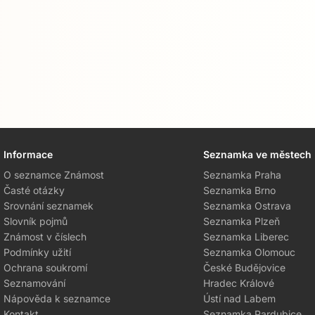
Informace
Seznamka ve městech
O seznamce Známost
Seznamka Praha
Časté otázky
Seznamka Brno
Srovnání seznamek
Seznamka Ostrava
Slovník pojmů
Seznamka Plzeň
Známost v číslech
Seznamka Liberec
Podmínky užití
Seznamka Olomouc
Ochrana soukromí
České Budějovice
Seznamování
Hradec Králové
Nápověda k seznamce
Ústí nad Labem
Kontakt
Seznamka Pardubice