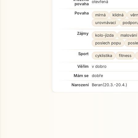
otevřená
povaha
Povaha
mírná
klidná
věr
urovnávací
podporu
Zájmy
kolo-jízda
malování
poslech popu
posle
Sport
cyklistika
fitness
Věřím
v dobro
Mám se
dobře
Narození
Beran
(20.3.-20.4.)