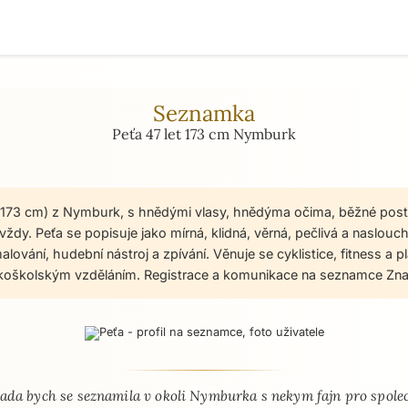
Seznamka
Peťa 47 let 173 cm Nymburk
t, 173 cm) z Nymburk, s hnědými vlasy, hnědýma očima, běžné post
ždy. Peťa se popisuje jako mírná, klidná, věrná, pečlivá a naslouchaj
malování, hudební nástroj a zpívání. Věnuje se cyklistice, fitness a 
okoškolským vzděláním. Registrace a komunikace na seznamce Zna
 - seznamka profil
ada bych se seznamila v okoli Nymburka s nekym fajn pro spole