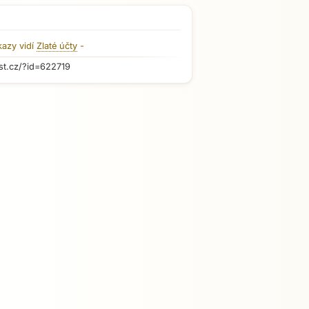
kazy vidí
Zlaté účty
-
st.cz/?id=622719