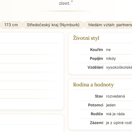
”
zivot.
173 cm
Středočeský kraj (Nymburk)
hledám vztah: partner
Životní styl
Kouřím
ne
Popíjím
nikdy
Vzdělání
vysokoškolsk
Rodina a hodnoty
Stav
rozvedená
Potomci
jeden
Rodiče
má je ráda
Zázemí
je z úplné rod