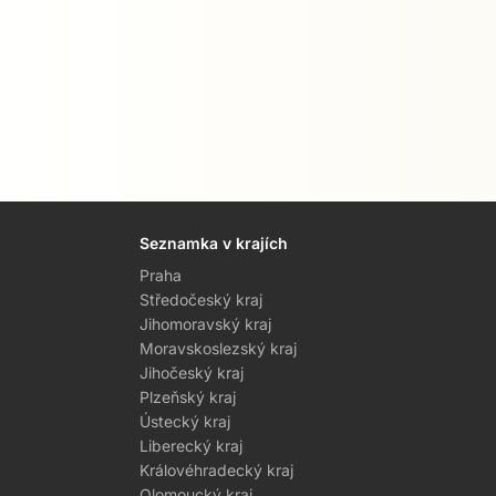
Seznamka v krajích
Praha
Středočeský kraj
Jihomoravský kraj
Moravskoslezský kraj
Jihočeský kraj
Plzeňský kraj
Ústecký kraj
Liberecký kraj
Královéhradecký kraj
Olomoucký kraj