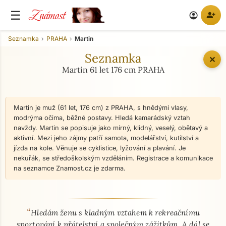
Známost
☰
person_add
account_circle
Seznamka
PRAHA
Martin
Seznamka
✕
Martin 61 let 176 cm PRAHA
Martin je muž (61 let, 176 cm) z PRAHA, s hnědými vlasy,
modrýma očima, běžné postavy. Hledá kamarádský vztah
navždy. Martin se popisuje jako mírný, klidný, veselý, obětavý a
aktivní. Mezi jeho zájmy patří samota, modelářství, kutilství a
jízda na kole. Věnuje se cyklistice, lyžování a plavání. Je
nekuřák, se středoškolským vzděláním. Registrace a komunikace
na seznamce Znamost.cz je zdarma.
“
O mně - seznamka profil
Hledám ženu s kladným vztahem k rekreačnímu
sportování k přátelství a společným zážitkům. A dál se