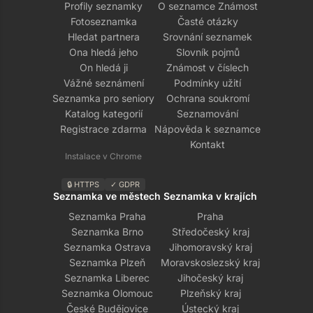
Profily seznamky
O seznamce Známost
Fotoseznamka
Časté otázky
Hledat partnera
Srovnání seznamek
Ona hledá jeho
Slovník pojmů
On hledá ji
Známost v číslech
Vážné seznámení
Podmínky užití
Seznamka pro seniory
Ochrana soukromí
Katalog kategorií
Seznamování
Registrace zdarma
Nápověda k seznamce
Kontakt
Instalace v Chrome
🔒 HTTPS
✓ GDPR
Seznamka ve městech
Seznamka v krajích
Seznamka Praha
Praha
Seznamka Brno
Středočeský kraj
Seznamka Ostrava
Jihomoravský kraj
Seznamka Plzeň
Moravskoslezský kraj
Seznamka Liberec
Jihočeský kraj
Seznamka Olomouc
Plzeňský kraj
České Budějovice
Ústecký kraj