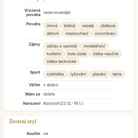
Vrozená
rezervovanější
povaha
Povaha
mírná
klidná
veselá
obětavá
aktivní
naslouchací
urovnávací
Zájmy
občas o samotě
modelářství
kutilství
kolo-jízda
četba naučné
četba technické
Sport
cyklistika
lyžování
plavání
tenis
Věřím
v dobro
Mám se
dobře
Narození
Kozoroh
(22.12.-19.1.)
Životní styl
Kouřím
ne