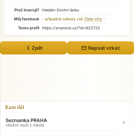
Proč inzeruji?
hledám životní lásku
Můj facebook
- případné odkazy vidí
Zlaté účty
-
Tento profil
https://znamost.cz/?id=622720
mail
《 Zpět
Napsat vzkaz
Kam dál
Seznamka PRAHA
chevron_right
všichni muži z města