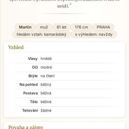
”
uvidí.
Martin
muž
61 let
176 cm
PRAHA
hledám vztah: kamarádský
s výhledem: navždy
Vzhled
Vlasy
hnědé
Oči
modré
Brýle
na čtení
Na pohled
běžný
Postava
běžná
Tělo
běžné
Tetování
žádné
Povaha a zájmy