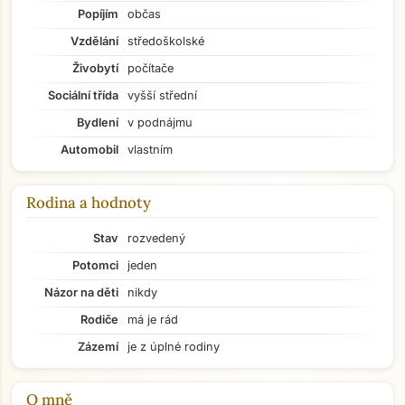
Popíjím
občas
Vzdělání
středoškolské
Živobytí
počítače
Sociální třída
vyšší střední
Bydlení
v podnájmu
Automobil
vlastním
Rodina a hodnoty
Stav
rozvedený
Potomci
jeden
Názor na děti
nikdy
Rodiče
má je rád
Zázemí
je z úplné rodiny
Přejít na hlavní obsah
O mně