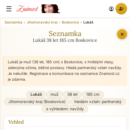
Známost
☰
person_add
account_circle
Seznamka
Jihomoravský kraj
Boskovice
Lukáš
Seznamka
✕
Lukáš 38 let 185 cm Boskovice
Lukáš je muž (38 let, 185 cm) z Boskovice, s hnědými vlasy,
zelenýma očima, běžné postavy. Hledá partnerský vztah navždy.
Je nekuřák. Registrace a komunikace na seznamce Znamost.cz
je zdarma.
Lukáš
muž
38 let
185 cm
Jihomoravský kraj (Boskovice)
hledám vztah: partnerský
s výhledem: navždy
Vzhled