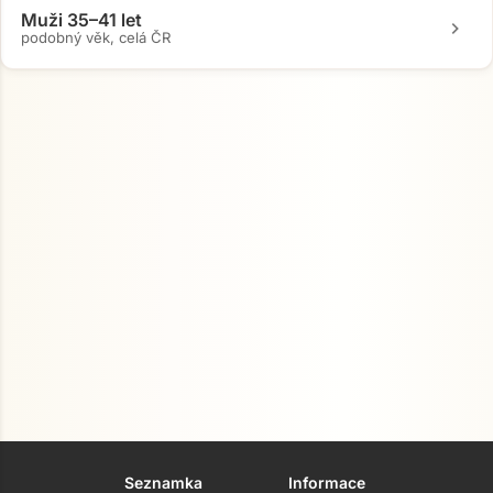
Muži 35–41 let
chevron_right
podobný věk, celá ČR
Seznamka
Informace