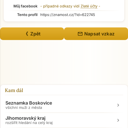
Můj facebook
- případné odkazy vidí
Zlaté účty
-
Tento profil
https://znamost.cz/?id=622745
mail
《 Zpět
Napsat vzkaz
Kam dál
Seznamka Boskovice
chevron_right
všichni muži z města
Jihomoravský kraj
chevron_right
Přejít na hlavní obsah
rozšířit hledání na celý kraj