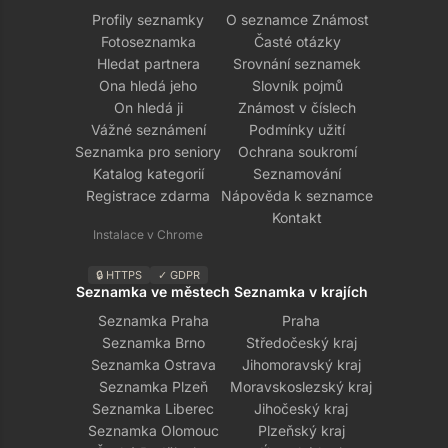
Profily seznamky
O seznamce Známost
Fotoseznamka
Časté otázky
Hledat partnera
Srovnání seznamek
Ona hledá jeho
Slovník pojmů
On hledá ji
Známost v číslech
Vážné seznámení
Podmínky užití
Seznamka pro seniory
Ochrana soukromí
Katalog kategorií
Seznamování
Registrace zdarma
Nápověda k seznamce
Kontakt
Instalace v Chrome
🔒 HTTPS
✓ GDPR
Seznamka ve městech
Seznamka v krajích
Seznamka Praha
Praha
Seznamka Brno
Středočeský kraj
Seznamka Ostrava
Jihomoravský kraj
Seznamka Plzeň
Moravskoslezský kraj
Seznamka Liberec
Jihočeský kraj
Seznamka Olomouc
Plzeňský kraj