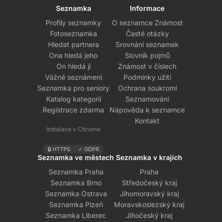
Seznamka
Informace
Profily seznamky
O seznamce Známost
Fotoseznamka
Časté otázky
Hledat partnera
Srovnání seznamek
Ona hledá jeho
Slovník pojmů
On hledá ji
Známost v číslech
Vážné seznámení
Podmínky užití
Seznamka pro seniory
Ochrana soukromí
Katalog kategorií
Seznamování
Registrace zdarma
Nápověda k seznamce
Kontakt
Instalace v Chrome
🔒 HTTPS
✓ GDPR
Seznamka ve městech
Seznamka v krajích
Seznamka Praha
Praha
Seznamka Brno
Středočeský kraj
Seznamka Ostrava
Jihomoravský kraj
Seznamka Plzeň
Moravskoslezský kraj
Seznamka Liberec
Jihočeský kraj