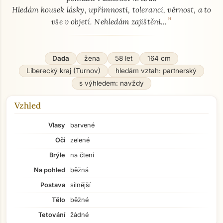
Hledám kousek lásky, upřímnosti, toleranci, věrnost, a to
”
vše v objetí. Nehledám zajištění...
Dada
žena
58 let
164 cm
Liberecký kraj (Turnov)
hledám vztah: partnerský
s výhledem: navždy
Vzhled
Vlasy
barvené
Oči
zelené
Brýle
na čtení
Na pohled
běžná
Postava
silnější
Tělo
běžné
Tetování
žádné