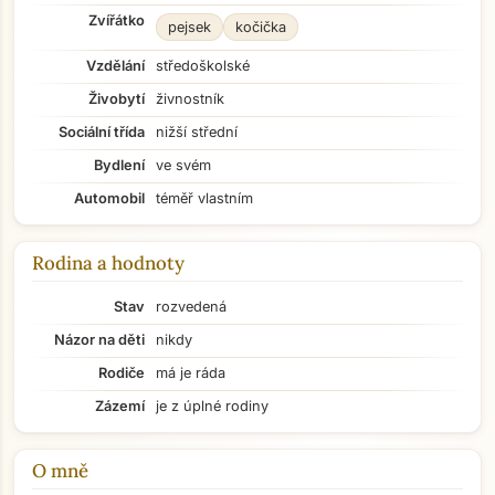
Zvířátko
pejsek
kočička
Vzdělání
středoškolské
Živobytí
živnostník
Sociální třída
nižší střední
Bydlení
ve svém
Automobil
téměř vlastním
Rodina a hodnoty
Stav
rozvedená
Názor na děti
nikdy
Rodiče
má je ráda
Zázemí
je z úplné rodiny
O mně
Přejít na hlavní obsah