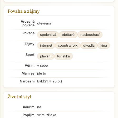
Povaha a zájmy
Vrozená
otevřená
povaha
Povaha
spolehlivá
obětavá
naslouchací
Zájmy
internet
country/folk
divadla
kina
Sport
plavání
turistika
Věřím
v sebe
Mám se
jde to
Narození
Býk
(21.4-20.5.)
Životní styl
Kouřím
ne
Popíjím
velmi zřídka