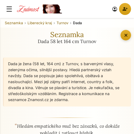
Známost
☰
person_add
account_circle
Seznamka
Liberecký kraj
Turnov
Dada
Seznamka
✕
Dada 58 let 164 cm Turnov
Dada je žena (58 let, 164 cm) z Turnov, s barvenými vlasy,
zelenýma očima, silnější postavy. Hledá partnerský vztah
navždy. Dada se popisuje jako spolehlivá, obětavá a
naslouchající. Mezi její zájmy patří internet, country a folk,
divadla a kina. Věnuje se plavání a turistice. Je nekuřačka, se
středoškolským vzděláním. Registrace a komunikace na
seznamce Znamost.cz je zdarma.
“
O mně - seznamka profil
Hledám empatického muž bez závazků, co dokáže
pohladit i zatlouct hřebík.