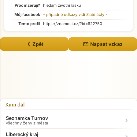
Proč inzeruji?
hledám životní lásku
Můj facebook
- případné odkazy vidí
Zlaté účty
-
Tento profil
https://znamost.cz/?id=622750
mail
《 Zpět
Napsat vzkaz
Kam dál
Seznamka Turnov
chevron_right
všechny ženy z města
Liberecký kraj
chevron_right