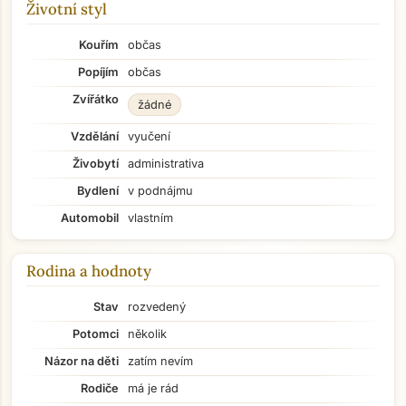
Životní styl
Kouřím
občas
Popíjím
občas
Zvířátko
žádné
Vzdělání
vyučení
Živobytí
administrativa
Bydlení
v podnájmu
Automobil
vlastním
Rodina a hodnoty
Stav
rozvedený
Potomci
několik
Názor na děti
zatím nevím
Rodiče
má je rád