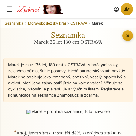
Známost
☰
person_add
account_circle
Seznamka
Moravskoslezský kraj
OSTRAVA
Marek
Seznamka
✕
Marek 36 let 180 cm OSTRAVA
Marek je muž (36 let, 180 cm) z OSTRAVA, s hnědými vlasy,
zelenýma očima, štíhlé postavy. Hledá partnerský vztah navždy.
Marek se popisuje jako rozhodný, pozitivní, veselý, spolehlivý a
aktivní. Mezi jeho zájmy patří jízda na kole a vaření. Věnuje se
cyklistice, lyžování a plavání. Je s výučním listem. Registrace a
komunikace na seznamce Znamost.cz je zdarma.
“
O mně - seznamka profil
Ahoj, jsem sám a mám tři děti, které jsou zatím ve