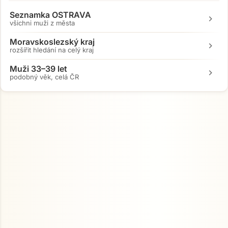
Seznamka OSTRAVA
chevron_right
všichni muži z města
Moravskoslezský kraj
chevron_right
rozšířit hledání na celý kraj
Muži 33–39 let
chevron_right
podobný věk, celá ČR