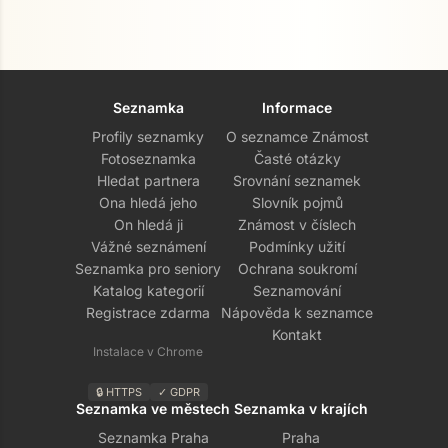
Seznamka
Informace
Profily seznamky
O seznamce Známost
Fotoseznamka
Časté otázky
Hledat partnera
Srovnání seznamek
Ona hledá jeho
Slovník pojmů
On hledá ji
Známost v číslech
Vážné seznámení
Podmínky užití
Seznamka pro seniory
Ochrana soukromí
Katalog kategorií
Seznamování
Registrace zdarma
Nápověda k seznamce
Kontakt
Instalace v Chrome
🔒 HTTPS
✓ GDPR
Seznamka ve městech
Seznamka v krajích
Seznamka Praha
Praha