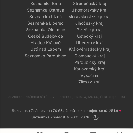
Seznamka Brno
Středočeský kraj
Seznamka Ostrava
Jihomoravský kraj
Seznamka Plzeň
Moravskoslezský kraj
Seznamka Liberec
Jihočeský kraj
Seznamka Olomouc
Plzeňský kraj
České Budějovice
Ústecký kraj
Hradec Králové
Liberecký kraj
Ústí nad Labem
Královéhradecký kraj
Seznamka Pardubice
Olomoucký kraj
Pardubický kraj
Karlovarský kraj
Vysočina
Zlínský kraj
Seznamka Známost sídlí na Vinohradech, Praha 3, 130 00, Česká republika
Seznamka Známost má 70 634 členů, seznamujete se už 25 let
♥
dark_mode
Seznamka Známost © 2001–2026