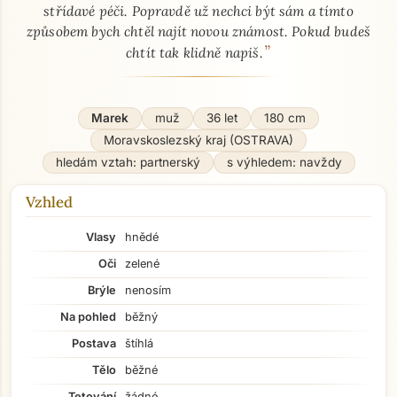
střídavé péči. Popravdě už nechci být sám a tímto
způsobem bych chtěl najít novou známost. Pokud budeš
”
chtít tak klidně napiš.
Marek
muž
36 let
180 cm
Moravskoslezský kraj (OSTRAVA)
hledám vztah: partnerský
s výhledem: navždy
Vzhled
Vlasy
hnědé
Oči
zelené
Brýle
nenosím
Na pohled
běžný
Postava
štíhlá
Tělo
běžné
Tetování
žádné