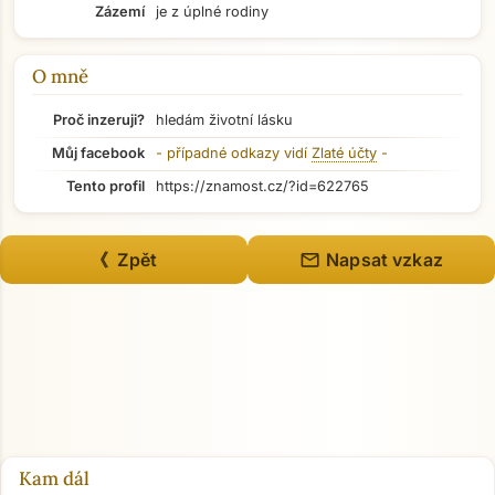
Zázemí
je z úplné rodiny
Přejít na hlavní obsah
O mně
Proč inzeruji?
hledám životní lásku
Můj facebook
- případné odkazy vidí
Zlaté účty
-
Tento profil
https://znamost.cz/?id=622765
mail
《 Zpět
Napsat vzkaz
Kam dál