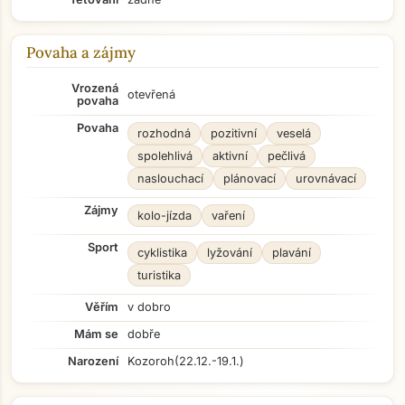
Povaha a zájmy
Vrozená
otevřená
povaha
Povaha
rozhodná
pozitivní
veselá
spolehlivá
aktivní
pečlivá
naslouchací
plánovací
urovnávací
Zájmy
kolo-jízda
vaření
Sport
cyklistika
lyžování
plavání
turistika
Věřím
v dobro
Mám se
dobře
Narození
Kozoroh
(22.12.-19.1.)