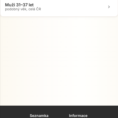
Muži 31–37 let
chevron_right
podobný věk, celá ČR
Seznamka
Informace