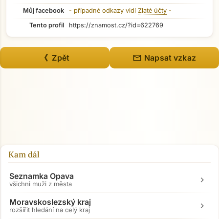
Můj facebook
- případné odkazy vidí
Zlaté účty
-
Tento profil
https://znamost.cz/?id=622769
mail
《 Zpět
Napsat vzkaz
Kam dál
Seznamka Opava
chevron_right
všichni muži z města
Moravskoslezský kraj
chevron_right
rozšířit hledání na celý kraj