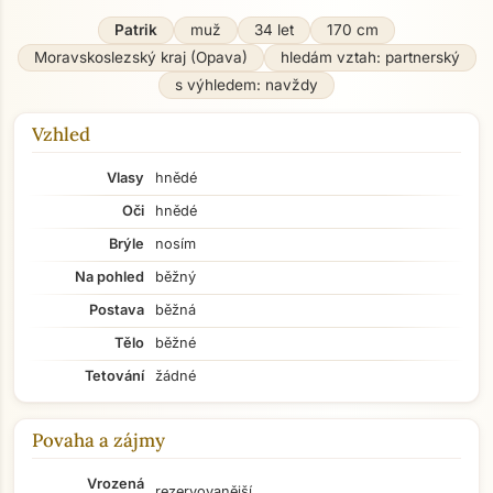
Patrik
muž
34 let
170 cm
Moravskoslezský kraj (Opava)
hledám vztah: partnerský
s výhledem: navždy
Vzhled
Vlasy
hnědé
Oči
hnědé
Brýle
nosím
Na pohled
běžný
Postava
běžná
Tělo
běžné
Tetování
žádné
Povaha a zájmy
Vrozená
rezervovanější