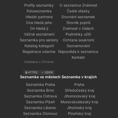
Profily seznamky
O seznamce Známost
Fotoseznamka
Časté otázky
Hledat partnera
Srovnání seznamek
Ona hledá jeho
Slovník pojmů
On hledá ji
Známost v číslech
Vážné seznámení
Podmínky užití
Seznamka pro seniory
Ochrana soukromí
Katalog kategorií
Seznamování
Registrace zdarma
Nápověda k seznamce
Kontakt
Instalace v Chrome
🔒 HTTPS
✓ GDPR
Seznamka ve městech
Seznamka v krajích
Seznamka Praha
Praha
Seznamka Brno
Středočeský kraj
Seznamka Ostrava
Jihomoravský kraj
Seznamka Plzeň
Moravskoslezský kraj
Seznamka Liberec
Jihočeský kraj
Seznamka Olomouc
Plzeňský kraj