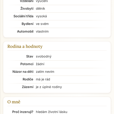
Vzdělání
vyučení
Živobytí
dělník
Sociální třída
vysoká
Bydlení
ve svém
Automobil
vlastním
Rodina a hodnoty
Stav
svobodný
Potomci
žádní
Názor na děti
zatím nevím
Rodiče
má je rád
Zázemí
je z úplné rodiny
O mně
Přejít na hlavní obsah
Proč inzeruji?
hledám životní lásku