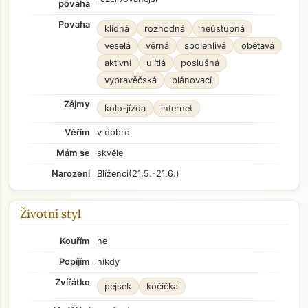
povaha
Povaha
klidná
rozhodná
neústupná
veselá
věrná
spolehlivá
obětavá
aktivní
ulítlá
poslušná
vypravěčská
plánovací
Zájmy
kolo-jízda
internet
Věřím
v dobro
Mám se
skvěle
Narození
Blíženci
(21.5.-21.6.)
Životní styl
Kouřím
ne
Popíjím
nikdy
Zvířátko
pejsek
kočička