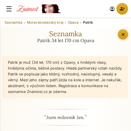
Známost
☰
person_add
account_circle
Seznamka
Moravskoslezský kraj
Opava
Patrik
Seznamka
✕
Patrik 34 let 170 cm Opava
Patrik je muž (34 let, 170 cm) z Opavy, s hnědými vlasy,
hnědýma očima, běžné postavy. Hledá partnerský vztah navždy.
Patrik se popisuje jako klidný, rozhodný, neústupný, veselý a
věrný. Mezi jeho zájmy patří jízda na kole a internet. Je nekuřák,
abstinent, s výučním listem. Registrace a komunikace na
seznamce Znamost.cz je zdarma.
“
”
O mně - seznamka profil
Jsem milovník žen.