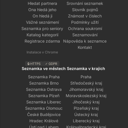
Hledat partnera
Srovnání seznamek
Ona hledá jeho
Slovník pojmů
On hledá ji
Známost v číslech
Vážné seznámení
Podmínky užití
Seznamka pro seniory
Ochrana soukromí
Katalog kategorií
Seznamování
Registrace zdarma
Nápověda k seznamce
Kontakt
Instalace v Chrome
🔒 HTTPS
✓ GDPR
Seznamka ve městech
Seznamka v krajích
Seznamka Praha
Praha
Seznamka Brno
Středočeský kraj
Seznamka Ostrava
Jihomoravský kraj
Seznamka Plzeň
Moravskoslezský kraj
Seznamka Liberec
Jihočeský kraj
Seznamka Olomouc
Plzeňský kraj
České Budějovice
Ústecký kraj
Hradec Králové
Liberecký kraj
Ústí nad Labem
Královéhradecký kraj