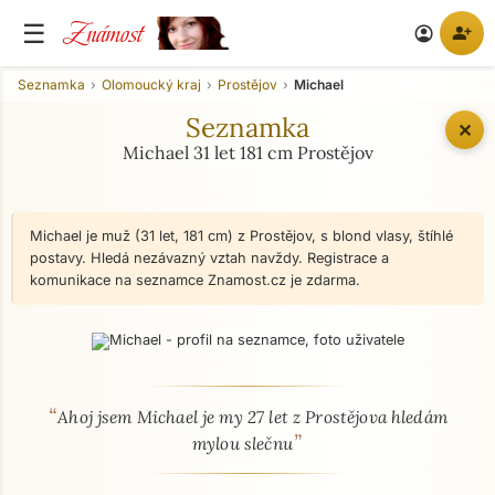
Známost
☰
person_add
account_circle
Seznamka
Olomoucký kraj
Prostějov
Michael
Seznamka
✕
Michael 31 let 181 cm Prostějov
Michael je muž (31 let, 181 cm) z Prostějov, s blond vlasy, štíhlé
postavy. Hledá nezávazný vztah navždy. Registrace a
komunikace na seznamce Znamost.cz je zdarma.
“
O mně - seznamka profil
Ahoj jsem Michael je my 27 let z Prostějova hledám
”
mylou slečnu