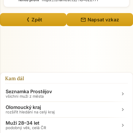
mail
《 Zpět
Napsat vzkaz
Kam dál
Seznamka Prostějov
chevron_right
všichni muži z města
Olomoucký kraj
chevron_right
rozšířit hledání na celý kraj
Přejít na hlavní obsah
Muži 28–34 let
chevron_right
podobný věk, celá ČR