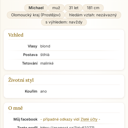
Michael
muž
31 let
181 cm
Olomoucký kraj (Prostějov)
hledám vztah: nezávazný
s výhledem: navždy
Vzhled
Vlasy
blond
Postava
štíhlá
Tetování
malinké
Životní styl
Kouřím
ano
O mně
Můj facebook
- případné odkazy vidí
Zlaté účty
-
Tento profil
https://znamost.cz/?id=622771