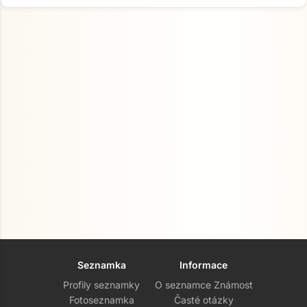
Seznamka
Informace
Profily seznamky
O seznamce Známost
Fotoseznamka
Časté otázky