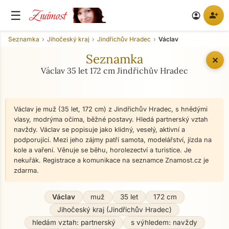
Známost
☰
person_add
account_circle
Seznamka
Jihočeský kraj
Jindřichův Hradec
Václav
Seznamka
✕
Václav 35 let 172 cm Jindřichův Hradec
Václav je muž (35 let, 172 cm) z Jindřichův Hradec, s hnědými
vlasy, modrýma očima, běžné postavy. Hledá partnerský vztah
navždy. Václav se popisuje jako klidný, veselý, aktivní a
podporující. Mezi jeho zájmy patří samota, modelářství, jízda na
kole a vaření. Věnuje se běhu, horolezectví a turistice. Je
nekuřák. Registrace a komunikace na seznamce Znamost.cz je
zdarma.
Václav
muž
35 let
172 cm
Jihočeský kraj (Jindřichův Hradec)
hledám vztah: partnerský
s výhledem: navždy