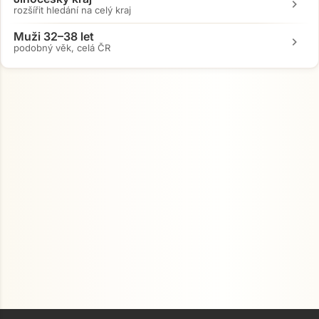
chevron_right
rozšířit hledání na celý kraj
Muži 32–38 let
chevron_right
podobný věk, celá ČR