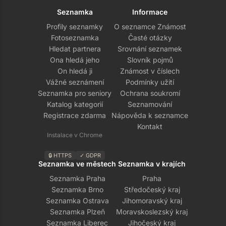
Seznamka
Informace
Profily seznamky
O seznamce Známost
Fotoseznamka
Časté otázky
Hledat partnera
Srovnání seznamek
Ona hledá jeho
Slovník pojmů
On hledá ji
Známost v číslech
Vážné seznámení
Podmínky užití
Seznamka pro seniory
Ochrana soukromí
Katalog kategorií
Seznamování
Registrace zdarma
Nápověda k seznamce
Kontakt
Instalace v Chrome
🔒 HTTPS
✓ GDPR
Seznamka ve městech
Seznamka v krajích
Seznamka Praha
Praha
Seznamka Brno
Středočeský kraj
Seznamka Ostrava
Jihomoravský kraj
Seznamka Plzeň
Moravskoslezský kraj
Seznamka Liberec
Jihočeský kraj