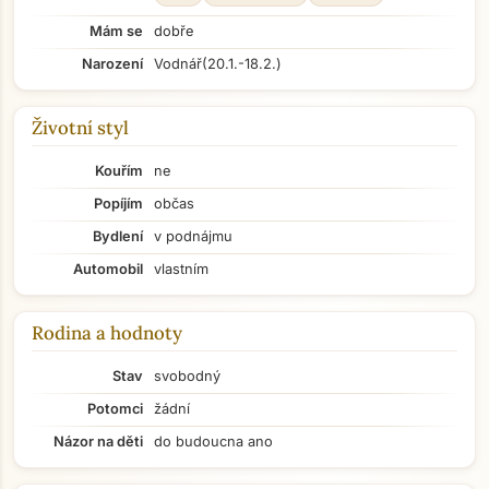
Mám se
dobře
Narození
Vodnář
(20.1.-18.2.)
Životní styl
Kouřím
ne
Popíjím
občas
Bydlení
v podnájmu
Automobil
vlastním
Rodina a hodnoty
Stav
svobodný
Potomci
žádní
Názor na děti
do budoucna ano