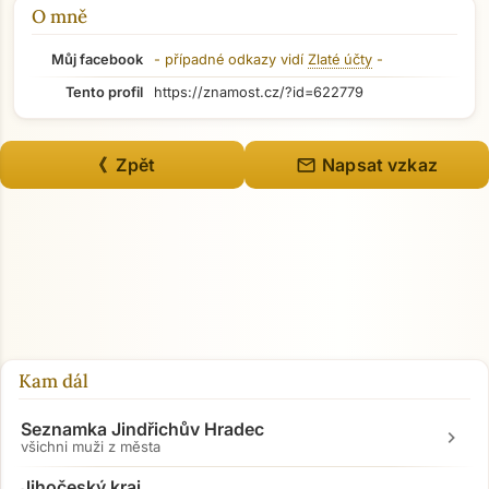
O mně
Můj facebook
- případné odkazy vidí
Zlaté účty
-
Tento profil
https://znamost.cz/?id=622779
mail
《 Zpět
Napsat vzkaz
Přejít na hlavní obsah
Kam dál
Seznamka Jindřichův Hradec
chevron_right
všichni muži z města
Jihočeský kraj