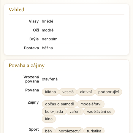
Vzhled
Vlasy
hnědé
Oči
modré
Brýle
nenosím
Postava
běžná
Povaha a zájmy
Vrozená
otevřená
povaha
Povaha
klidná
veselá
aktivní
podporující
Zájmy
občas o samotě
modelářství
kolo-jízda
vaření
vzdělávání se
kina
Sport
běh
horolezectví
turistika