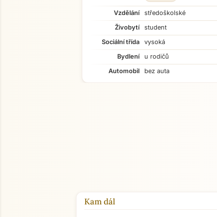
Vzdělání
středoškolské
Živobytí
student
Sociální třída
vysoká
Bydlení
u rodičů
Automobil
bez auta
Kam dál