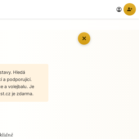
person_add
account_circle
✕
stavy. Hledá
í a podporující.
e a volejbalu. Je
t.cz je zdarma.
klidně