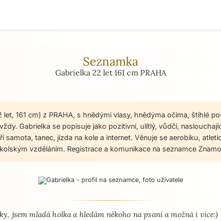
Seznamka
Gabrielka 22 let 161 cm PRAHA
2 let, 161 cm) z PRAHA, s hnědými vlasy, hnědýma očima, štíhlé po
ždy. Gabrielka se popisuje jako pozitivní, ulítlý, vůdčí, naslouchajíc
í samota, tanec, jízda na kole a internet. Věnuje se aerobiku, atletic
školským vzděláním. Registrace a komunikace na seznamce Znamos
 - seznamka profil
ky, jsem mladá holka a hledám někoho na psaní a možná i více:) 