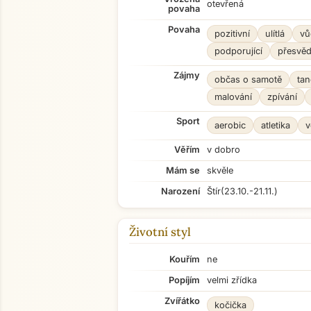
otevřená
povaha
Povaha
pozitivní
ulítlá
vů
podporující
přesvěd
Zájmy
občas o samotě
tan
malování
zpívání
Sport
aerobic
atletika
v
Věřím
v dobro
Mám se
skvěle
Narození
Štír
(23.10.-21.11.)
Životní styl
Kouřím
ne
Popíjím
velmi zřídka
Zvířátko
kočička