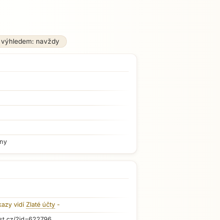
 výhledem: navždy
iny
kazy vidí
Zlaté účty
-
st.cz/?id=622796