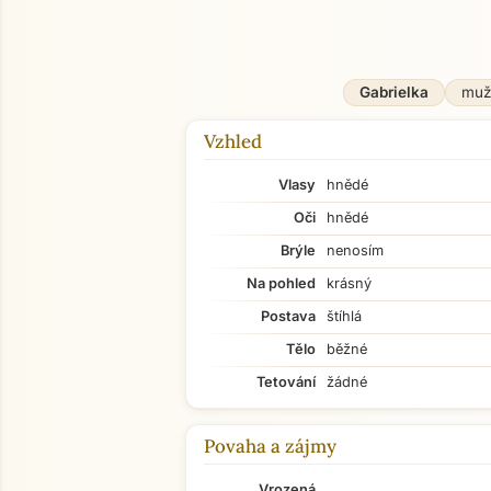
Gabrielka
mu
Vzhled
Vlasy
hnědé
Oči
hnědé
Brýle
nenosím
Na pohled
krásný
Postava
štíhlá
Tělo
běžné
Tetování
žádné
Povaha a zájmy
Vrozená