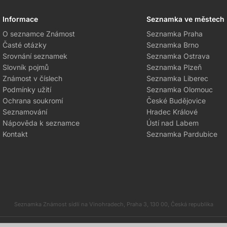
Informace
Seznamka ve městech
O seznamce Známost
Seznamka Praha
Časté otázky
Seznamka Brno
Srovnání seznamek
Seznamka Ostrava
Slovník pojmů
Seznamka Plzeň
Známost v číslech
Seznamka Liberec
Podmínky užití
Seznamka Olomouc
Ochrana soukromí
České Budějovice
Seznamování
Hradec Králové
Nápověda k seznamce
Ústí nad Labem
Kontakt
Seznamka Pardubice
Seznamka Známost sídlí na Vinohradech, Praha 3, 130 00, Česká republika