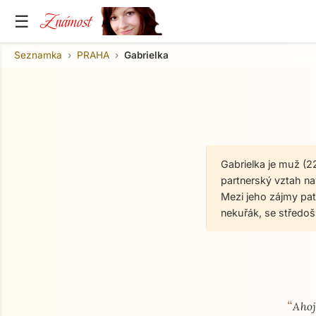
Známost
☰
Seznamka
PRAHA
Gabrielka
Gabrielka je muž (2
partnerský vztah nav
Mezi jeho zájmy patř
nekuřák, se středo
“
O mně
Ahoj