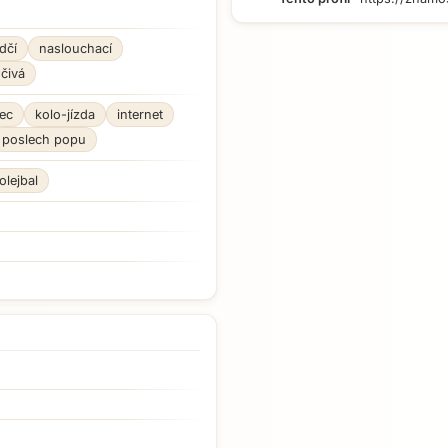
dčí
naslouchací
čivá
ec
kolo-jízda
internet
poslech popu
olejbal