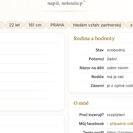
”
napiš, nekoušu:p
ž
22 let
161 cm
PRAHA
hledám vztah: partnerský
s
Rodina a hodnoty
Stav
svobodný
Potomci
žádní
Názor na děti
zatím nevím
Rodiče
má je rád
Zázemí
je z úplné rod
O mně
Proč inzeruji?
rozptýlení
Můj facebook
- případné od
Tento profil
https://znamo