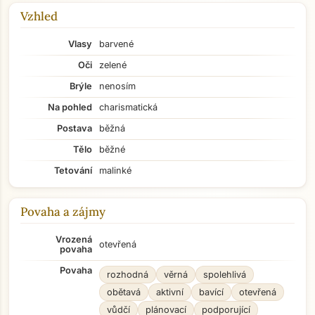
Vzhled
Vlasy
barvené
Oči
zelené
Brýle
nenosím
Na pohled
charismatická
Postava
běžná
Tělo
běžné
Tetování
malinké
Povaha a zájmy
Vrozená
otevřená
povaha
Povaha
rozhodná
věrná
spolehlivá
obětavá
aktivní
bavící
otevřená
vůdčí
plánovací
podporující