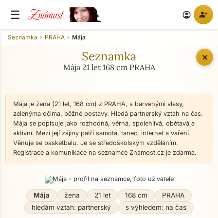
Známost
☰
person_add
account_circle
Seznamka
PRAHA
Mája
Seznamka
✕
Mája 21 let 168 cm PRAHA
Mája je žena (21 let, 168 cm) z PRAHA, s barvenými vlasy,
zelenýma očima, běžné postavy. Hledá partnerský vztah na čas.
Mája se popisuje jako rozhodná, věrná, spolehlivá, obětavá a
aktivní. Mezi její zájmy patří samota, tanec, internet a vaření.
Věnuje se basketbalu. Je se středoškolským vzděláním.
Registrace a komunikace na seznamce Znamost.cz je zdarma.
Mája
žena
21 let
168 cm
PRAHA
hledám vztah: partnerský
s výhledem: na čas