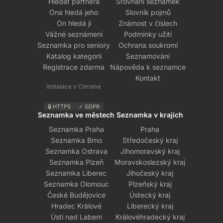
Hledat partnera
Srovnání seznamek
Ona hledá jeho
Slovník pojmů
On hledá ji
Známost v číslech
Vážné seznámení
Podmínky užití
Seznamka pro seniory
Ochrana soukromí
Katalog kategorií
Seznamování
Registrace zdarma
Nápověda k seznamce
Kontakt
Instalace v Chrome
🔒 HTTPS
✓ GDPR
Seznamka ve městech
Seznamka v krajích
Seznamka Praha
Praha
Seznamka Brno
Středočeský kraj
Seznamka Ostrava
Jihomoravský kraj
Seznamka Plzeň
Moravskoslezský kraj
Seznamka Liberec
Jihočeský kraj
Seznamka Olomouc
Plzeňský kraj
České Budějovice
Ústecký kraj
Hradec Králové
Liberecký kraj
Ústí nad Labem
Královéhradecký kraj