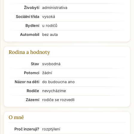
Živobytí
administrativa
Sociální třída
vysoká
Bydlení
u rodičů
Automobil
bez auta
Rodina a hodnoty
Stav
svobodná
Potomci
žádní
Názor na děti
do budoucna ano
Rodiče
nevycházíme
Zázemí
rodiče se rozvedli
O mně
Přejít na hlavní obsah
Proč inzeruji?
rozptýlení