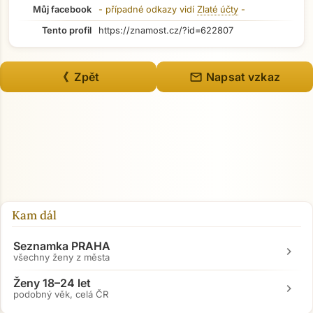
Můj facebook
- případné odkazy vidí
Zlaté účty
-
Tento profil
https://znamost.cz/?id=622807
mail
《 Zpět
Napsat vzkaz
Kam dál
Seznamka PRAHA
chevron_right
všechny ženy z města
Ženy 18–24 let
chevron_right
podobný věk, celá ČR