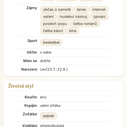
Zájmy
občas o samotě
tanec
internet
vaření
hudební nástroj
zpívání
poslech popu
četba románů
četba básní
kina
Sport
basketbal
Věřím
v sebe
Mám se
dobře
Narození
Lev
(23.7.-22.8.)
Životní styl
Kouřím
ano
Popíjím
velmi zřídka
Zvířátko
pejsek
Vzdělání
středoškolské