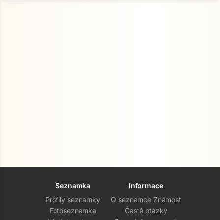
Seznamka
Informace
Profily seznamky
O seznamce Známost
Fotoseznamka
Časté otázky