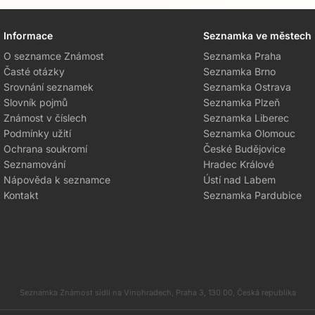
Informace
Seznamka ve městech
O seznamce Známost
Seznamka Praha
Časté otázky
Seznamka Brno
Srovnání seznamek
Seznamka Ostrava
Slovník pojmů
Seznamka Plzeň
Známost v číslech
Seznamka Liberec
Podmínky užití
Seznamka Olomouc
Ochrana soukromí
České Budějovice
Seznamování
Hradec Králové
Nápověda k seznamce
Ústí nad Labem
Kontakt
Seznamka Pardubice
Seznamka Známost sídlí na Vinohradech, Praha 3, 130 00, Česká republika