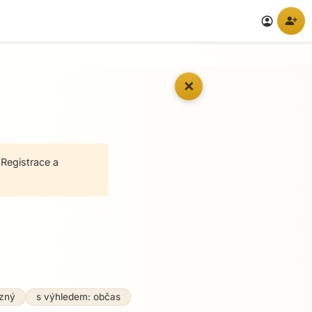
person_add
account_circle
✕
 Registrace a
zný
s výhledem: občas