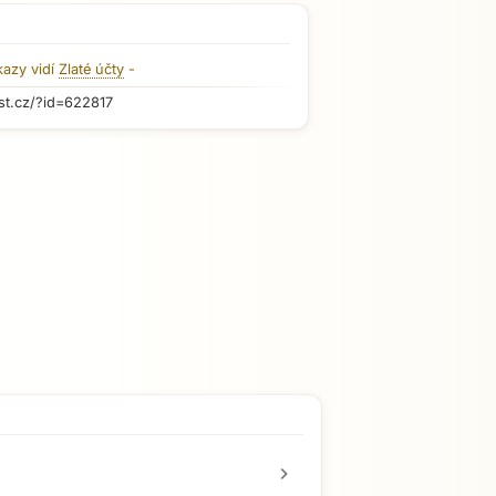
kazy vidí
Zlaté účty
-
st.cz/?id=622817
chevron_right