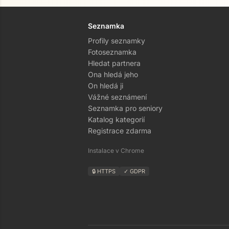
Seznamka
Profily seznamky
Fotoseznamka
Hledat partnera
Ona hledá jeho
On hledá ji
Vážné seznámení
Seznamka pro seniory
Katalog kategorií
Registrace zdarma
Instalace v Chrome
🔒 HTTPS
✓ GDPR