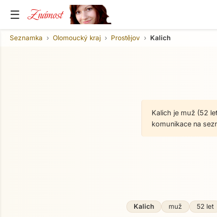
Známost
☰
Seznamka
Olomoucký kraj
Prostějov
Kalich
Kalich je muž (52 l
komunikace na sez
O mně
Kalich
muž
52 let