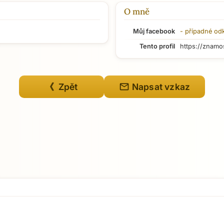
O mně
Můj facebook
- případné od
Tento profil
https://znamo
mail
《 Zpět
Napsat vzkaz