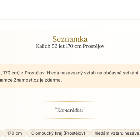
Seznamka
Kalich 52 let 170 cm Prostějov
et, 170 cm) z Prostějov. Hledá nezávazný vztah na občasná setkání.
namce Znamost.cz je zdarma.
“
”
 - seznamka profil
Kamarádku
170 cm
Olomoucký kraj (Prostějov)
hledám vztah: nezáva