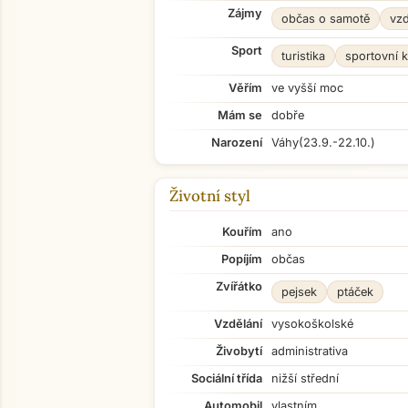
Zájmy
občas o samotě
vzd
Sport
turistika
sportovní 
Věřím
ve vyšší moc
Mám se
dobře
Narození
Váhy
(23.9.-22.10.)
Životní styl
Kouřím
ano
Popíjím
občas
Zvířátko
pejsek
ptáček
Vzdělání
vysokoškolské
Živobytí
administrativa
Sociální třída
nižší střední
Automobil
vlastním