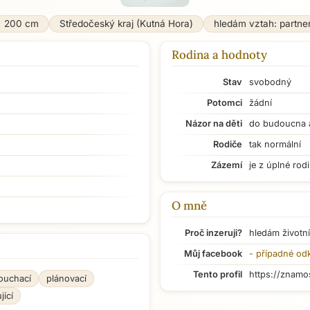
200 cm
Středočeský kraj (Kutná Hora)
hledám vztah: partne
Rodina a hodnoty
Stav
svobodný
Potomci
žádní
Názor na děti
do budoucna 
Rodiče
tak normální
Zázemí
je z úplné rod
O mně
Proč inzeruji?
hledám životní
Můj facebook
- případné od
Tento profil
https://znamo
ouchací
plánovací
jící