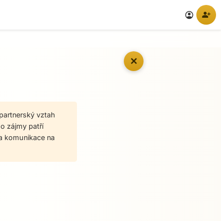
person_add
account_circle
✕
 partnerský vztah
ho zájmy patří
 a komunikace na