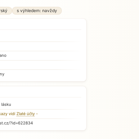
rský
s výhledem: navždy
ano
iny
 lásku
kazy vidí
Zlaté účty
-
st.cz/?id=622834