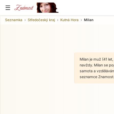
Známost
☰
Seznamka
Středočeský kraj
Kutná Hora
Milan
Milan je muž (41 le
navždy. Milan se pop
samota a vzdělávání
seznamce Znamost.