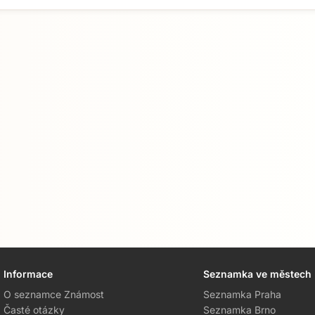
Informace
Seznamka ve městech
O seznamce Známost
Seznamka Praha
Časté otázky
Seznamka Brno