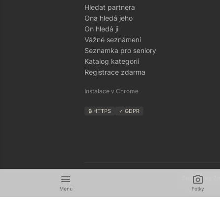
Hledat partnera
Ona hledá jeho
On hledá ji
Vážné seznámení
Seznamka pro seniory
Katalog kategorií
Registrace zdarma
Instalace v Chrome
🔒 HTTPS
✓ GDPR
menu
camera_alt
Seznamka Zná
Menu
Fotky