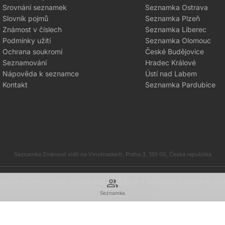
Srovnání seznamek
Seznamka Ostrava
Slovník pojmů
Seznamka Plzeň
Známost v číslech
Seznamka Liberec
Podmínky užití
Seznamka Olomouc
Ochrana soukromí
České Budějovice
Seznamování
Hradec Králové
Nápověda k seznamce
Ústí nad Labem
Kontakt
Seznamka Pardubice
Seznamka Známost sídlí na Vinohradech, Praha 3, 130 00, Česká republika
group
most má 70 621 členů, seznamujete se už 25 let
♥
Seznamka Známost © 200
Seznamka