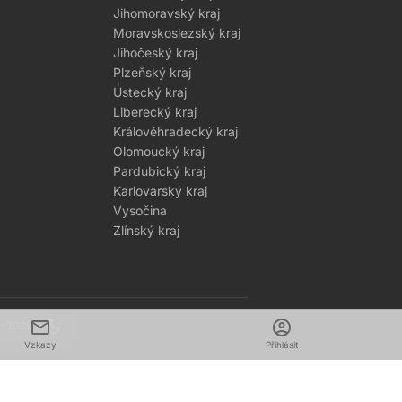
Jihomoravský kraj
Moravskoslezský kraj
Jihočeský kraj
Plzeňský kraj
Ústecký kraj
Liberecký kraj
Královéhradecký kraj
Olomoucký kraj
Pardubický kraj
Karlovarský kraj
Vysočina
Zlínský kraj
mail
dark_mode
account_circle
1–2026
Vzkazy
Přihlásit