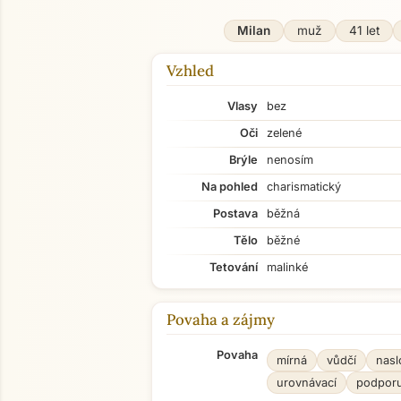
Milan
muž
41 let
Vzhled
Vlasy
bez
Oči
zelené
Brýle
nenosím
Na pohled
charismatický
Postava
běžná
Tělo
běžné
Tetování
malinké
Povaha a zájmy
Povaha
mírná
vůdčí
nasl
urovnávací
podporu