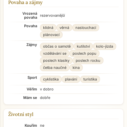
Povaha a zájmy
Vrozená
rezervovanější
povaha
Povaha
klidná
věrná
naslouchací
plánovací
Zájmy
občas o samotě
kutilství
kolo-jízda
vzdělávání se
poslech popu
poslech klasiky
poslech rocku
četba naučné
kina
Sport
cyklistika
plavání
turistika
Věřím
v dobro
Mám se
dobře
Životní styl
Kouřím
ne