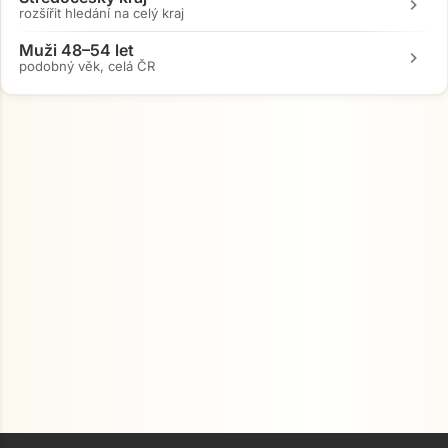
chevron_right
rozšířit hledání na celý kraj
Muži 48–54 let
chevron_right
podobný věk, celá ČR