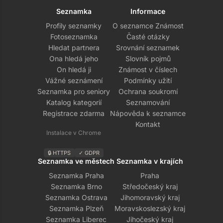
Seznamka
Informace
Profily seznamky
O seznamce Známost
Fotoseznamka
Časté otázky
Hledat partnera
Srovnání seznamek
Ona hledá jeho
Slovník pojmů
On hledá ji
Známost v číslech
Vážné seznámení
Podmínky užití
Seznamka pro seniory
Ochrana soukromí
Katalog kategorií
Seznamování
Registrace zdarma
Nápověda k seznamce
Kontakt
Instalace v Chrome
🔒 HTTPS
✓ GDPR
Seznamka ve městech
Seznamka v krajích
Seznamka Praha
Praha
Seznamka Brno
Středočeský kraj
Seznamka Ostrava
Jihomoravský kraj
Seznamka Plzeň
Moravskoslezský kraj
Seznamka Liberec
Jihočeský kraj