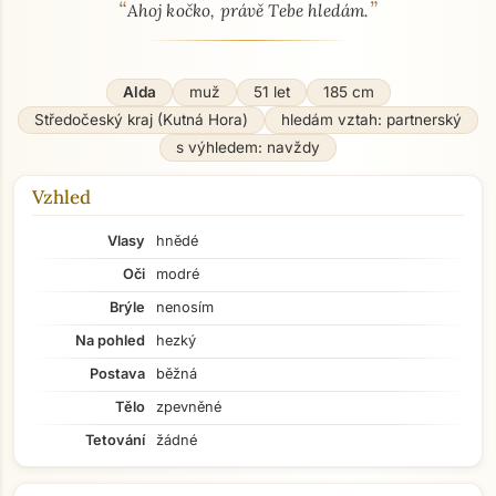
“
”
O mně - seznamka profil
Ahoj kočko, právě Tebe hledám.
Alda
muž
51 let
185 cm
Středočeský kraj (Kutná Hora)
hledám vztah: partnerský
s výhledem: navždy
Vzhled
Vlasy
hnědé
Oči
modré
Brýle
nenosím
Na pohled
hezký
Postava
běžná
Tělo
zpevněné
Tetování
žádné