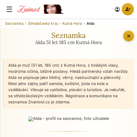
Známost
☰
person_add
account_circle
Seznamka
Středočeský kraj
Kutná Hora
Alda
Seznamka
✕
Alda 51 let 185 cm Kutná Hora
Alda je muž (51 let, 185 cm) z Kutná Hora, s hnědými vlasy,
modrýma očima, běžné postavy. Hledá partnerský vztah navždy.
Alda se popisuje jako klidný, věrný, naslouchající a plánovitý.
Mezi jeho zájmy patří samota, kutilství, jízda na kole a
vzdělávání. Věnuje se cyklistice, plavání a turistice. Je nekuřák,
se středoškolským vzděláním. Registrace a komunikace na
seznamce Znamost.cz je zdarma.