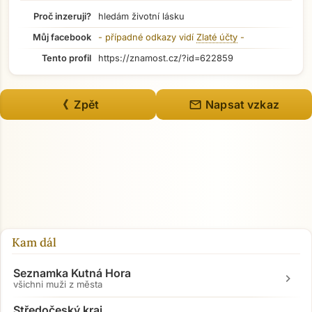
Proč inzeruji?
hledám životní lásku
Můj facebook
- případné odkazy vidí
Zlaté účty
-
Tento profil
https://znamost.cz/?id=622859
mail
《 Zpět
Napsat vzkaz
Kam dál
Seznamka Kutná Hora
chevron_right
všichni muži z města
Středočeský kraj