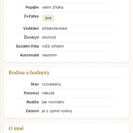
Popíjím
velmi zřídka
Zvířátko
jiné
Vzdělání
středoškolské
Živobytí
obchod
Sociální třída
nižší střední
Automobil
vlastním
Rodina a hodnoty
Stav
rozvedený
Potomci
několik
Rodiče
tak normální
Zázemí
je z úplné rodiny
O mně
Přejít na hlavní obsah