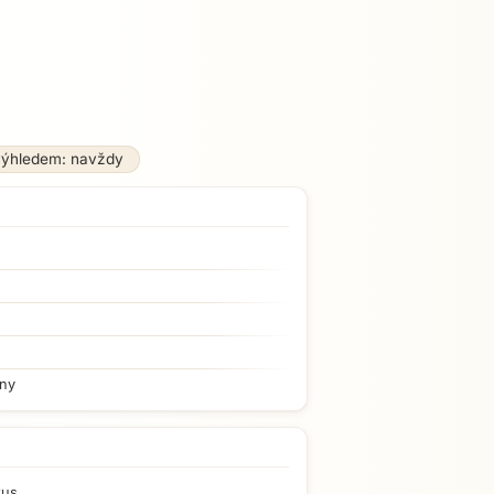
výhledem: navždy
iny
kus