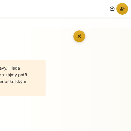
person_add
account_circle
✕
avy. Hledá
ho zájmy patří
středoškolským