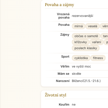
Povaha a zájmy
Vrozená
rezervovanější
povaha
Povaha
mírná
veselá
věr
Zájmy
občas o samotě
tan
křížovky
vaření
p
poslech klasiky
Sport
cyklistika
fitness
Věřím
ve vyšší moc
Mám se
skvěle
Narození
Blíženci
(21.5.-21.6.)
Životní styl
Kouřím
ne