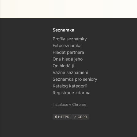
Seznamka
Profily seznamky
Fotoseznamka
Hledat partnera
Ona hledá jeho
On hledá ji
Vážné seznámení
Seznamka pro seniory
Katalog kategorií
Registrace zdarma
Instalace v Chrome
🔒 HTTPS
✓ GDPR