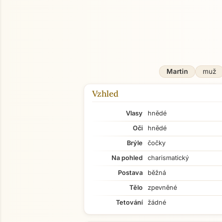
O mně
Martin
muž
Vzhled
Vlasy
hnědé
Oči
hnědé
Brýle
čočky
Na pohled
charismatický
Postava
běžná
Tělo
zpevněné
Tetování
žádné