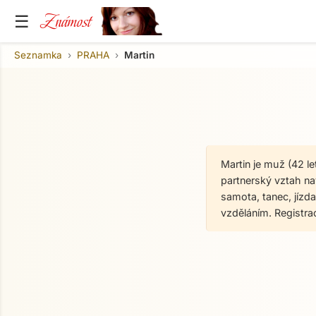
Známost
☰
Seznamka
PRAHA
Martin
Martin je muž (42 l
partnerský vztah nav
samota, tanec, jízda
vzděláním. Registr