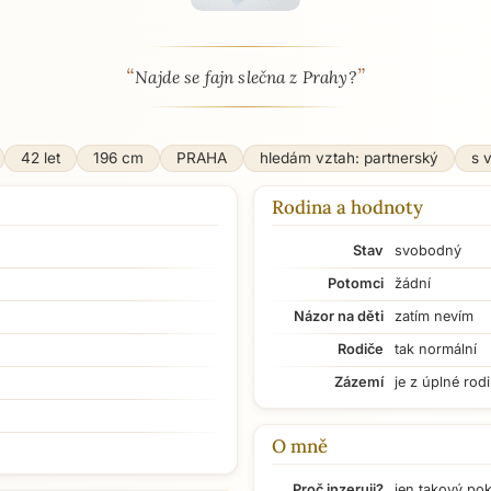
“
”
 - seznamka profil
Najde se fajn slečna z Prahy?
42 let
196 cm
PRAHA
hledám vztah: partnerský
s 
Rodina a hodnoty
Stav
svobodný
Potomci
žádní
Názor na děti
zatím nevím
Rodiče
tak normální
Zázemí
je z úplné rod
O mně
Proč inzeruji?
jen takový po