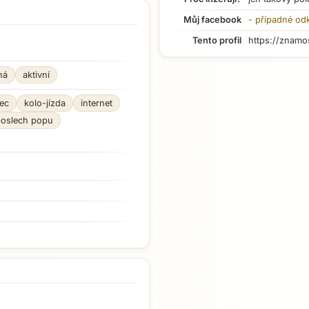
Můj facebook
- případné od
Tento profil
https://znamo
ná
aktivní
ec
kolo-jízda
internet
oslech popu