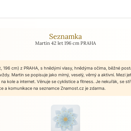
Seznamka
Martin 42 let 196 cm PRAHA
et, 196 cm) z PRAHA, s hnědými vlasy, hnědýma očima, běžné post
ždy. Martin se popisuje jako mírný, veselý, věrný a aktivní. Mezi je
 na kole a internet. Věnuje se cyklistice a fitness. Je nekuřák, se 
ace a komunikace na seznamce Znamost.cz je zdarma.