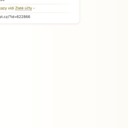
kazy vidí
Zlaté účty
-
st.cz/?id=622866