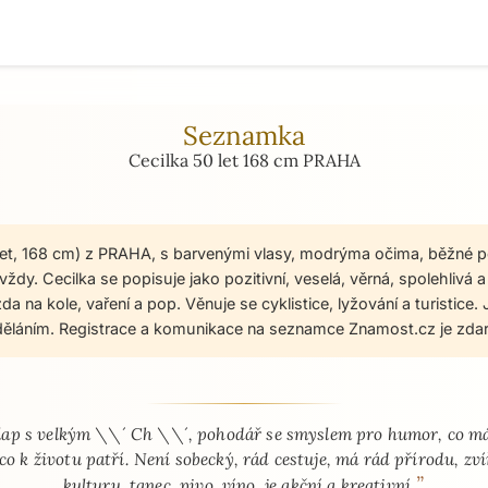
Seznamka
Cecilka 50 let 168 cm PRAHA
 let, 168 cm) z PRAHA, s barvenými vlasy, modrýma očima, běžné p
ždy. Cecilka se popisuje jako pozitivní, veselá, věrná, spolehlivá a
zda na kole, vaření a pop. Věnuje se cyklistice, lyžování a turistice
ěláním. Registrace a komunikace na seznamce Znamost.cz je zda
 - seznamka profil
ap s velkým \\´ Ch \\´, pohodář se smyslem pro humor, co m
 co k životu patří. Není sobecký, rád cestuje, má rád přírodu, zví
”
kulturu, tanec, pivo, víno, je akční a kreativní.