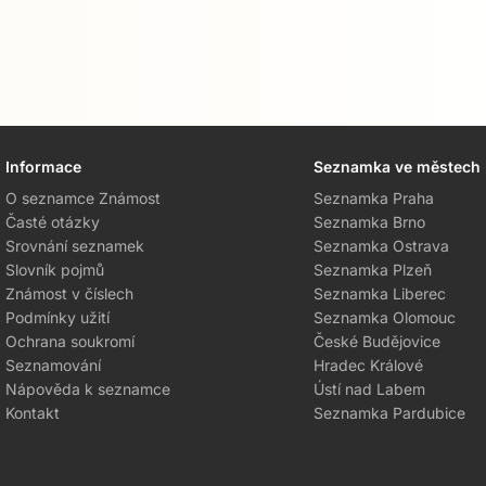
Informace
Seznamka ve městech
O seznamce Známost
Seznamka Praha
Časté otázky
Seznamka Brno
Srovnání seznamek
Seznamka Ostrava
Slovník pojmů
Seznamka Plzeň
Známost v číslech
Seznamka Liberec
Podmínky užití
Seznamka Olomouc
Ochrana soukromí
České Budějovice
Seznamování
Hradec Králové
Nápověda k seznamce
Ústí nad Labem
Kontakt
Seznamka Pardubice