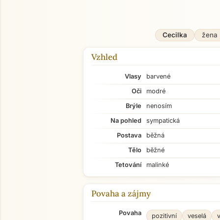
Cecilka
žena
Vzhled
Vlasy
barvené
Oči
modré
Brýle
nenosím
Na pohled
sympatická
Postava
běžná
Tělo
běžné
Tetování
malinké
Povaha a zájmy
Povaha
pozitivní
veselá