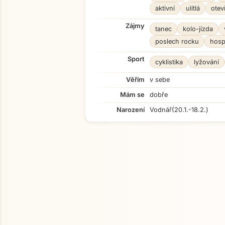
aktivní
ulítlá
otev
Zájmy
tanec
kolo-jízda
poslech rocku
hos
Sport
cyklistika
lyžování
Věřím
v sebe
Mám se
dobře
Narození
Vodnář
(20.1.-18.2.)