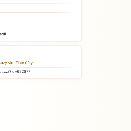
edli
kazy vidí
Zlaté účty
-
st.cz/?id=622877