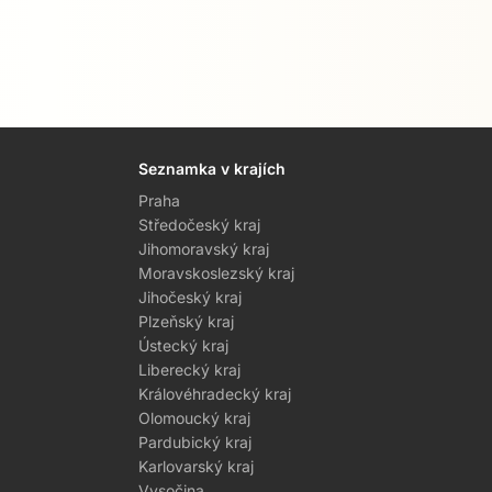
Seznamka v krajích
Praha
Středočeský kraj
Jihomoravský kraj
Moravskoslezský kraj
Jihočeský kraj
Plzeňský kraj
Ústecký kraj
Liberecký kraj
Královéhradecký kraj
Olomoucký kraj
Pardubický kraj
Karlovarský kraj
Vysočina