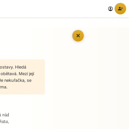
person_add
account_circle
✕
ostavy. Hledá
 obětavá. Mezi její
. Je nekuřačka, se
rma.
á rád
řata,