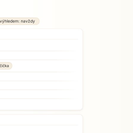
 výhledem: navždy
čička