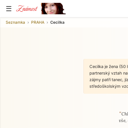
Známost
☰
Seznamka
PRAHA
Cecilka
Cecilka je žena (50
partnerský vztah nav
zájmy patří tanec, jí
středoškolským vzd
“
O mně
Chl
vše,