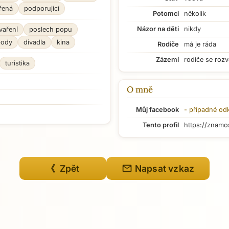
řená
podporující
Potomci
několik
Názor na děti
nikdy
vaření
poslech popu
pody
divadla
kina
Rodiče
má je ráda
Zázemí
rodiče se rozv
turistika
O mně
Můj facebook
- případné od
Tento profil
https://znamo
mail
《 Zpět
Napsat vzkaz
Přejít na hlavní obsah