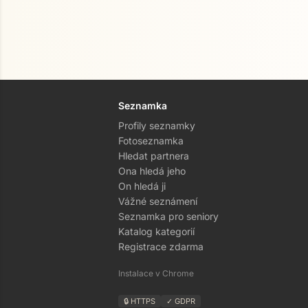
Seznamka
Profily seznamky
Fotoseznamka
Hledat partnera
Ona hledá jeho
On hledá ji
Vážné seznámení
Seznamka pro seniory
Katalog kategorií
Registrace zdarma
Instalace v Chrome
🔒 HTTPS
✓ GDPR