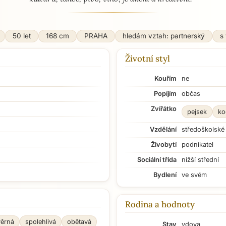
50 let
168 cm
PRAHA
hledám vztah: partnerský
s
Životní styl
Kouřím
ne
Popíjím
občas
Zvířátko
pejsek
ko
Vzdělání
středoškolské
Živobytí
podnikatel
Sociální třída
nižší střední
Bydlení
ve svém
Rodina a hodnoty
věrná
spolehlivá
obětavá
Stav
vdova