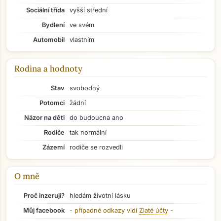
Sociální třída
vyšší střední
Bydlení
ve svém
Automobil
vlastním
Rodina a hodnoty
Stav
svobodný
Potomci
žádní
Názor na děti
do budoucna ano
Rodiče
tak normální
Zázemí
rodiče se rozvedli
O mně
Proč inzeruji?
hledám životní lásku
Přejít na hlavní obsah
Můj facebook
- případné odkazy vidí
Zlaté účty
-