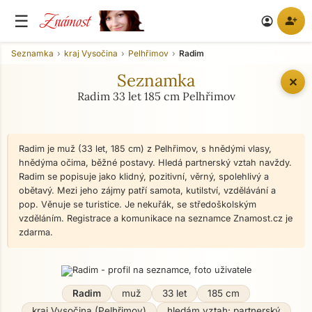
Známost
☰
person_add
account_circle
Seznamka
kraj Vysočina
Pelhřimov
Radim
Seznamka
✕
Radim 33 let 185 cm Pelhřimov
Radim je muž (33 let, 185 cm) z Pelhřimov, s hnědými vlasy,
hnědýma očima, běžné postavy. Hledá partnerský vztah navždy.
Radim se popisuje jako klidný, pozitivní, věrný, spolehlivý a
obětavý. Mezi jeho zájmy patří samota, kutilství, vzdělávání a
pop. Věnuje se turistice. Je nekuřák, se středoškolským
vzděláním. Registrace a komunikace na seznamce Znamost.cz je
zdarma.
Radim
muž
33 let
185 cm
kraj Vysočina (Pelhřimov)
hledám vztah: partnerský