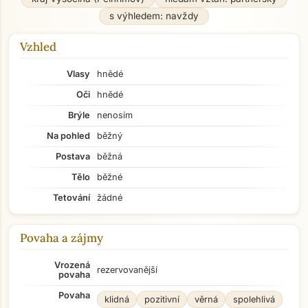
s výhledem: navždy
Vzhled
Vlasy
hnědé
Oči
hnědé
Brýle
nenosím
Na pohled
běžný
Postava
běžná
Tělo
běžné
Tetování
žádné
Povaha a zájmy
Vrozená
rezervovanější
povaha
Povaha
klidná
pozitivní
věrná
spolehlivá