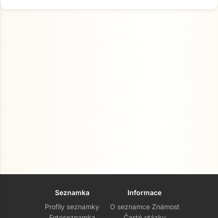
Seznamka
Informace
Profily seznamky
O seznamce Známost
Fotoseznamka
Časté otázky