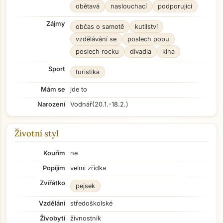
obětavá
naslouchací
podporující
Zájmy
občas o samotě
kutilství
vzdělávání se
poslech popu
poslech rocku
divadla
kina
Sport
turistika
Mám se
jde to
Narození
Vodnář
(20.1.-18.2.)
Životní styl
Kouřím
ne
Popíjím
velmi zřídka
Zvířátko
pejsek
Vzdělání
středoškolské
Živobytí
živnostník