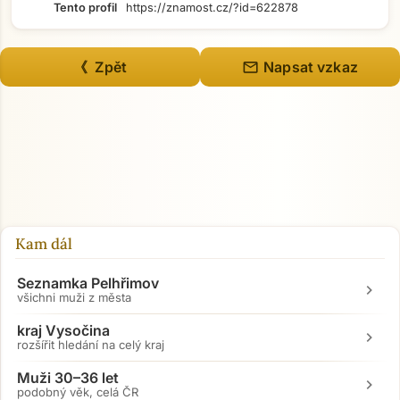
Tento profil
https://znamost.cz/?id=622878
mail
《 Zpět
Napsat vzkaz
Kam dál
Seznamka Pelhřimov
chevron_right
všichni muži z města
kraj Vysočina
chevron_right
rozšířit hledání na celý kraj
Muži 30–36 let
chevron_right
podobný věk, celá ČR