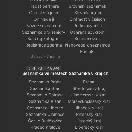
Hledat partnera
Srovnání seznamek
Ona hledá jeho
Slovník pojmů
On hledá ji
Známost v číslech
Vážné seznámení
Podmínky užití
Seznamka pro seniory
Ochrana soukromí
Katalog kategorií
Seznamování
Registrace zdarma
Nápověda k seznamce
Kontakt
Instalace v Chrome
🔒 HTTPS
✓ GDPR
Seznamka ve městech
Seznamka v krajích
Seznamka Praha
Praha
Seznamka Brno
Středočeský kraj
Seznamka Ostrava
Jihomoravský kraj
Seznamka Plzeň
Moravskoslezský kraj
Seznamka Liberec
Jihočeský kraj
Seznamka Olomouc
Plzeňský kraj
České Budějovice
Ústecký kraj
Hradec Králové
Liberecký kraj