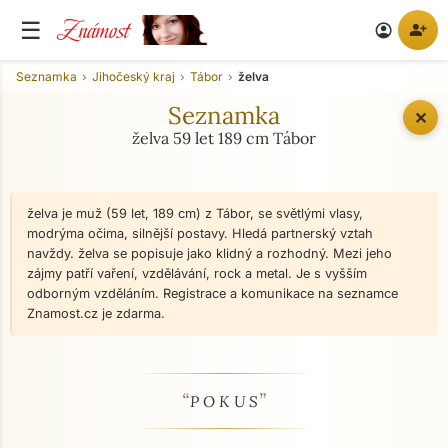
Známost
☰
person_add
account_circle
Seznamka
Jihočeský kraj
Tábor
želva
Seznamka
✕
želva 59 let 189 cm Tábor
želva je muž (59 let, 189 cm) z Tábor, se světlými vlasy,
modrýma očima, silnější postavy. Hledá partnerský vztah
navždy. želva se popisuje jako klidný a rozhodný. Mezi jeho
zájmy patří vaření, vzdělávání, rock a metal. Je s vyšším
odborným vzděláním. Registrace a komunikace na seznamce
Znamost.cz je zdarma.
“
”
O mně - seznamka profil
P O K U S