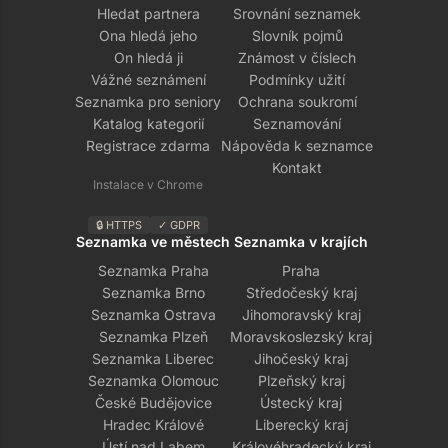
Hledat partnera
Srovnání seznamek
Ona hledá jeho
Slovník pojmů
On hledá ji
Známost v číslech
Vážné seznámení
Podmínky užití
Seznamka pro seniory
Ochrana soukromí
Katalog kategorií
Seznamování
Registrace zdarma
Nápověda k seznamce
Kontakt
Instalace v Chrome
🔒 HTTPS
✓ GDPR
Seznamka ve městech
Seznamka v krajích
Seznamka Praha
Praha
Seznamka Brno
Středočeský kraj
Seznamka Ostrava
Jihomoravský kraj
Seznamka Plzeň
Moravskoslezský kraj
Seznamka Liberec
Jihočeský kraj
Seznamka Olomouc
Plzeňský kraj
České Budějovice
Ústecký kraj
Hradec Králové
Liberecký kraj
Ústí nad Labem
Královéhradecký kraj