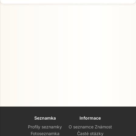
Seznamka
Informace
Profily seznamky
O seznamce Známost
Fotoseznamka
Časté otázky