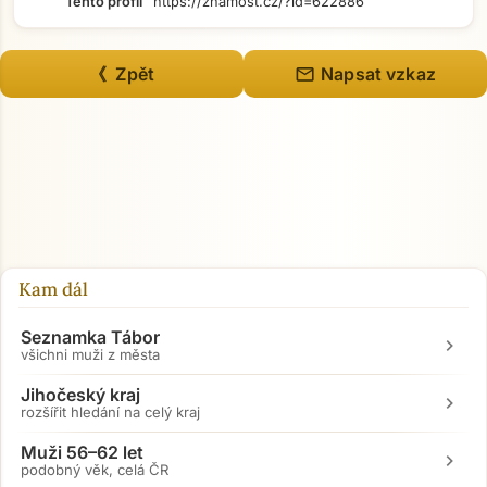
Tento profil
https://znamost.cz/?id=622886
mail
《 Zpět
Napsat vzkaz
Kam dál
Seznamka Tábor
chevron_right
všichni muži z města
Jihočeský kraj
chevron_right
rozšířit hledání na celý kraj
Muži 56–62 let
chevron_right
podobný věk, celá ČR