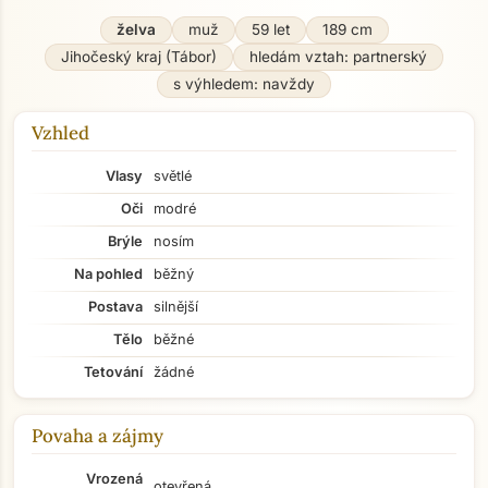
želva
muž
59 let
189 cm
Jihočeský kraj (Tábor)
hledám vztah: partnerský
s výhledem: navždy
Vzhled
Vlasy
světlé
Oči
modré
Brýle
nosím
Na pohled
běžný
Postava
silnější
Tělo
běžné
Tetování
žádné
Povaha a zájmy
Vrozená
otevřená