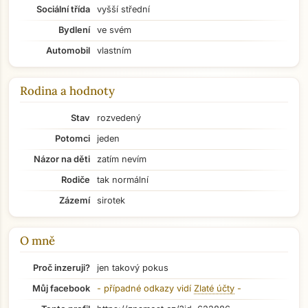
Sociální třída
vyšší střední
Bydlení
ve svém
Automobil
vlastním
Rodina a hodnoty
Stav
rozvedený
Potomci
jeden
Názor na děti
zatím nevím
Rodiče
tak normální
Zázemí
sirotek
O mně
Proč inzeruji?
jen takový pokus
Přejít na hlavní obsah
Můj facebook
- případné odkazy vidí
Zlaté účty
-