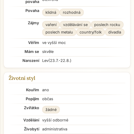
povaha
Povaha
klidná
rozhodná
Zájmy
vaření
vzdělávání se
poslech rocku
poslech metalu
country/folk
divadla
Věřím
ve vyšší moc
Mám se
skvěle
Narození
Lev
(23.7.-22.8.)
Životní styl
Kouřím
ano
Popíjím
občas
Zvířátko
žádné
Vzdělání
vyšší odborné
Živobytí
administrativa