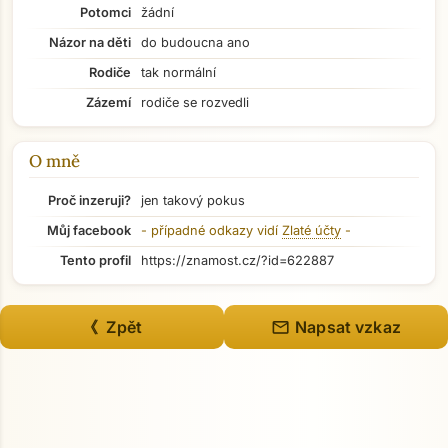
Potomci
žádní
Názor na děti
do budoucna ano
Rodiče
tak normální
Přejít na hlavní obsah
Zázemí
rodiče se rozvedli
O mně
Proč inzeruji?
jen takový pokus
Můj facebook
- případné odkazy vidí
Zlaté účty
-
Tento profil
https://znamost.cz/?id=622887
mail
《 Zpět
Napsat vzkaz