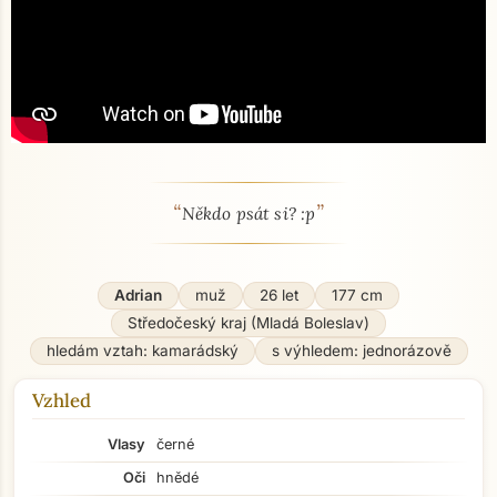
“
”
O mně - seznamka profil
Někdo psát si? :p
Adrian
muž
26 let
177 cm
Středočeský kraj (Mladá Boleslav)
hledám vztah: kamarádský
s výhledem: jednorázově
Vzhled
Vlasy
černé
Oči
hnědé