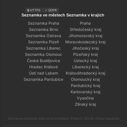
🔒 HTTPS
✓ GDPR
Seznamka ve městech
Seznamka v krajích
Seznamka Praha
Praha
Seznamka Brno
Středočeský kraj
Seznamka Ostrava
Jihomoravský kraj
Seznamka Plzeň
Moravskoslezský kraj
Seznamka Liberec
Jihočeský kraj
Seznamka Olomouc
Plzeňský kraj
České Budějovice
Ústecký kraj
Hradec Králové
Liberecký kraj
Ústí nad Labem
Královéhradecký kraj
Seznamka Pardubice
Olomoucký kraj
Pardubický kraj
Karlovarský kraj
Vysočina
Zlínský kraj
Seznamka Známost sídlí na Vinohradech, Praha 3, 130 00, Česká republika