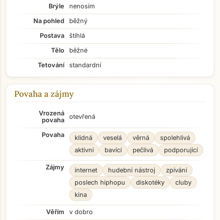
Brýle
nenosím
Na pohled
běžný
Postava
štíhlá
Tělo
běžné
Tetování
standardní
Povaha a zájmy
Vrozená
otevřená
povaha
Povaha
klidná
veselá
věrná
spolehlivá
aktivní
bavící
pečlivá
podporující
Zájmy
internet
hudební nástroj
zpívání
poslech hiphopu
diskotéky
cluby
kina
Věřím
v dobro