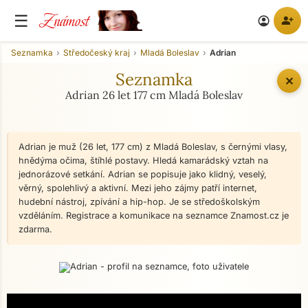
Známost
☰
person_add
account_circle
Seznamka
Středočeský kraj
Mladá Boleslav
Adrian
Seznamka
✕
Adrian 26 let 177 cm Mladá Boleslav
Adrian je muž (26 let, 177 cm) z Mladá Boleslav, s černými vlasy,
hnědýma očima, štíhlé postavy. Hledá kamarádský vztah na
jednorázové setkání. Adrian se popisuje jako klidný, veselý,
věrný, spolehlivý a aktivní. Mezi jeho zájmy patří internet,
hudební nástroj, zpívání a hip-hop. Je se středoškolským
vzděláním. Registrace a komunikace na seznamce Znamost.cz je
zdarma.