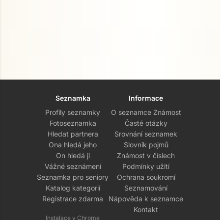
Seznamka
Informace
Profily seznamky
O seznamce Známost
Fotoseznamka
Časté otázky
Hledat partnera
Srovnání seznamek
Ona hledá jeho
Slovník pojmů
On hledá ji
Známost v číslech
Vážné seznámení
Podmínky užití
Seznamka pro seniory
Ochrana soukromí
Katalog kategorií
Seznamování
Registrace zdarma
Nápověda k seznamce
Kontakt
Instalace v Chrome