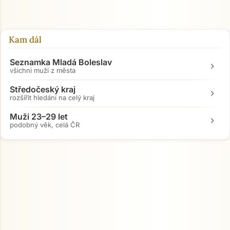
Kam dál
Seznamka Mladá Boleslav
chevron_right
všichni muži z města
Středočeský kraj
chevron_right
rozšířit hledání na celý kraj
Muži 23–29 let
chevron_right
podobný věk, celá ČR