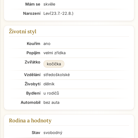
Mám se
skvěle
Narození
Lev
(23.7.-22.8.)
Životní styl
Kouřím
ano
Popíjím
velmi zřídka
Zvířátko
kočička
Vzdělání
středoškolské
Živobytí
dělník
Bydlení
u rodičů
Automobil
bez auta
Rodina a hodnoty
Stav
svobodný