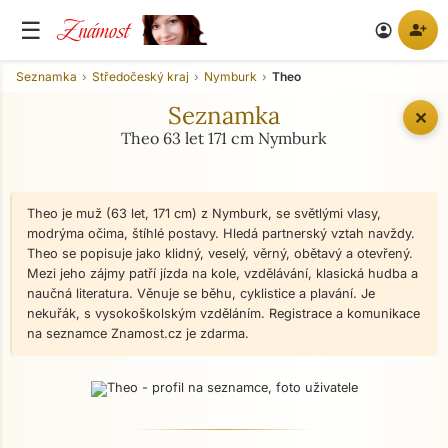
Známost
☰
person_add
account_circle
Seznamka
Středočeský kraj
Nymburk
Theo
Seznamka
✕
Theo 63 let 171 cm Nymburk
Theo je muž (63 let, 171 cm) z Nymburk, se světlými vlasy,
modrýma očima, štíhlé postavy. Hledá partnerský vztah navždy.
Theo se popisuje jako klidný, veselý, věrný, obětavý a otevřený.
Mezi jeho zájmy patří jízda na kole, vzdělávání, klasická hudba a
naučná literatura. Věnuje se běhu, cyklistice a plavání. Je
nekuřák, s vysokoškolským vzděláním. Registrace a komunikace
na seznamce Znamost.cz je zdarma.