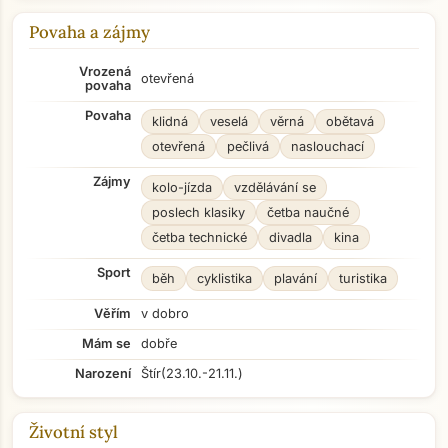
Povaha a zájmy
Vrozená
otevřená
povaha
Povaha
klidná
veselá
věrná
obětavá
otevřená
pečlivá
naslouchací
Zájmy
kolo-jízda
vzdělávání se
poslech klasiky
četba naučné
četba technické
divadla
kina
Sport
běh
cyklistika
plavání
turistika
Věřím
v dobro
Mám se
dobře
Narození
Štír
(23.10.-21.11.)
Životní styl