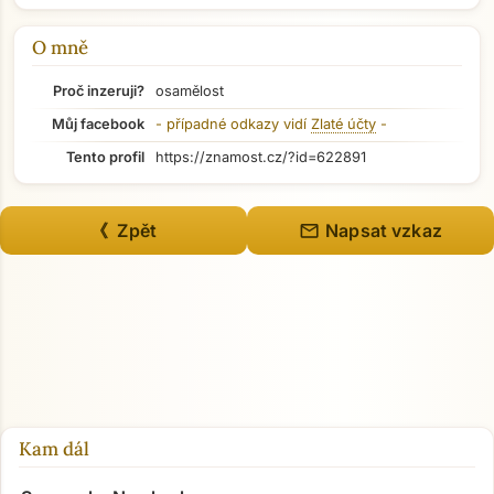
Přejít na hlavní obsah
O mně
Proč inzeruji?
osamělost
Můj facebook
- případné odkazy vidí
Zlaté účty
-
Tento profil
https://znamost.cz/?id=622891
mail
《 Zpět
Napsat vzkaz
Kam dál