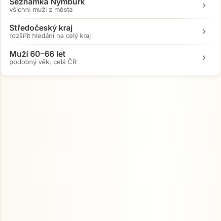
Seznamka Nymburk
chevron_right
všichni muži z města
Středočeský kraj
chevron_right
rozšířit hledání na celý kraj
Muži 60–66 let
chevron_right
podobný věk, celá ČR