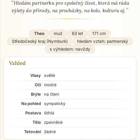
“
O mně - seznamka profil
Hledám partnerku pro společný život, která má ráda
”
výlety do přírody, na procházky, na kolo, kulturu aj.
Theo
muž
63 let
171 cm
Středočeský kraj (Nymburk)
hledám vztah: partnerský
s výhledem: navždy
Vzhled
Vlasy
světlé
Oči
modré
Brýle
na čtení
Na pohled
sympatický
Postava
štíhlá
Tělo
zpevněné
Tetování
žádné