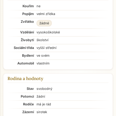
Kouřím
ne
Popíjím
velmi zřídka
Zvířátko
žádné
Vzdělání
vysokoškolské
Živobytí
školství
Sociální třída
vyšší střední
Bydlení
ve svém
Automobil
vlastním
Rodina a hodnoty
Stav
svobodný
Potomci
žádní
Rodiče
má je rád
Zázemí
sirotek