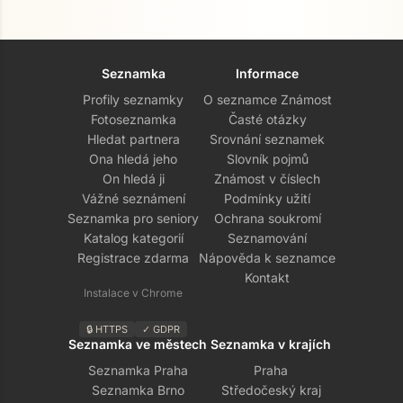
Seznamka
Informace
Profily seznamky
O seznamce Známost
Fotoseznamka
Časté otázky
Hledat partnera
Srovnání seznamek
Ona hledá jeho
Slovník pojmů
On hledá ji
Známost v číslech
Vážné seznámení
Podmínky užití
Seznamka pro seniory
Ochrana soukromí
Katalog kategorií
Seznamování
Registrace zdarma
Nápověda k seznamce
Kontakt
Instalace v Chrome
🔒 HTTPS
✓ GDPR
Seznamka ve městech
Seznamka v krajích
Seznamka Praha
Praha
Seznamka Brno
Středočeský kraj