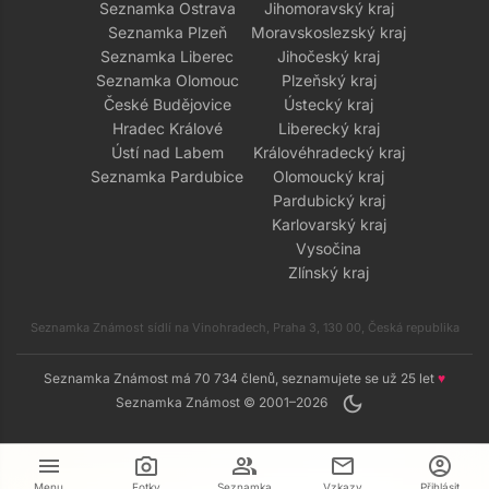
Seznamka Ostrava
Jihomoravský kraj
Seznamka Plzeň
Moravskoslezský kraj
Seznamka Liberec
Jihočeský kraj
Seznamka Olomouc
Plzeňský kraj
České Budějovice
Ústecký kraj
Hradec Králové
Liberecký kraj
Ústí nad Labem
Královéhradecký kraj
Seznamka Pardubice
Olomoucký kraj
Pardubický kraj
Karlovarský kraj
Vysočina
Zlínský kraj
Seznamka Známost sídlí na Vinohradech, Praha 3, 130 00, Česká republika
Seznamka Známost má 70 734 členů, seznamujete se už 25 let
♥
dark_mode
Seznamka Známost © 2001–2026
menu
camera_alt
group
mail
account_circle
Menu
Fotky
Seznamka
Vzkazy
Přihlásit