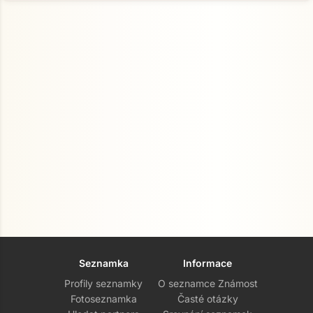
Seznamka
Informace
Profily seznamky
O seznamce Známost
Fotoseznamka
Časté otázky