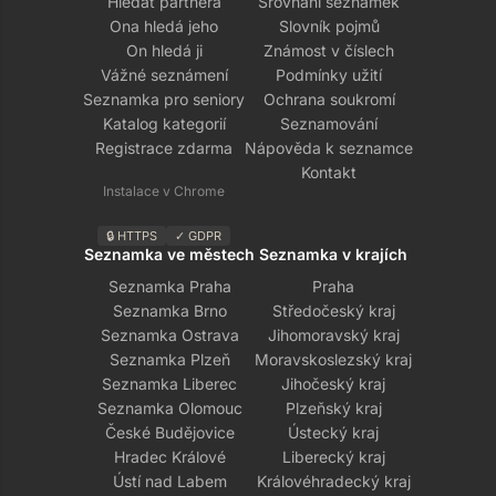
Hledat partnera
Srovnání seznamek
Ona hledá jeho
Slovník pojmů
On hledá ji
Známost v číslech
Vážné seznámení
Podmínky užití
Seznamka pro seniory
Ochrana soukromí
Katalog kategorií
Seznamování
Registrace zdarma
Nápověda k seznamce
Kontakt
Instalace v Chrome
🔒 HTTPS
✓ GDPR
Seznamka ve městech
Seznamka v krajích
Seznamka Praha
Praha
Seznamka Brno
Středočeský kraj
Seznamka Ostrava
Jihomoravský kraj
Seznamka Plzeň
Moravskoslezský kraj
Seznamka Liberec
Jihočeský kraj
Seznamka Olomouc
Plzeňský kraj
České Budějovice
Ústecký kraj
Hradec Králové
Liberecký kraj
Ústí nad Labem
Královéhradecký kraj