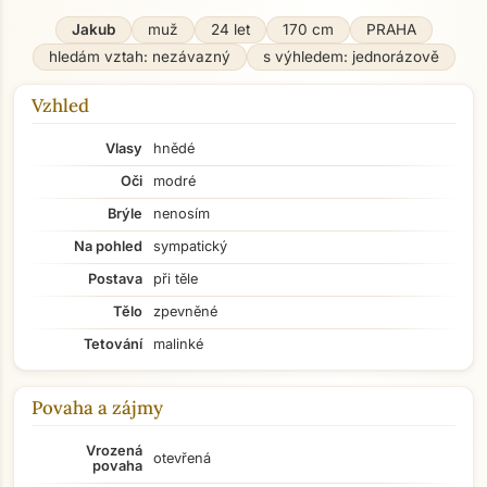
Jakub
muž
24 let
170 cm
PRAHA
hledám vztah: nezávazný
s výhledem: jednorázově
Vzhled
Vlasy
hnědé
Oči
modré
Brýle
nenosím
Na pohled
sympatický
Postava
při těle
Tělo
zpevněné
Tetování
malinké
Povaha a zájmy
Vrozená
otevřená
povaha