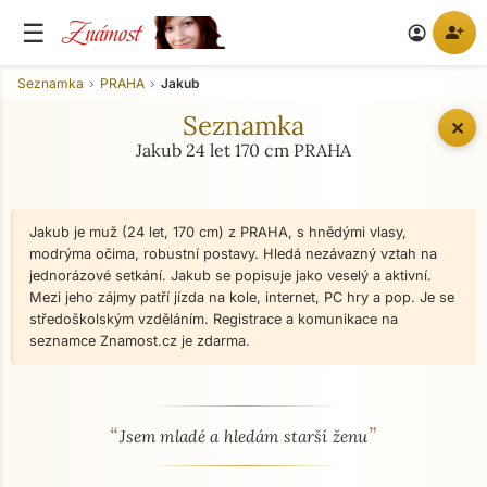
Známost
☰
person_add
account_circle
Seznamka
PRAHA
Jakub
Seznamka
✕
Jakub 24 let 170 cm PRAHA
Jakub je muž (24 let, 170 cm) z PRAHA, s hnědými vlasy,
modrýma očima, robustní postavy. Hledá nezávazný vztah na
jednorázové setkání. Jakub se popisuje jako veselý a aktivní.
Mezi jeho zájmy patří jízda na kole, internet, PC hry a pop. Je se
středoškolským vzděláním. Registrace a komunikace na
seznamce Znamost.cz je zdarma.
“
”
O mně - seznamka profil
Jsem mladé a hledám starší ženu