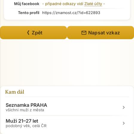
Můj facebook
- případné odkazy vidí
Zlaté účty
-
Tento profil
https://znamost.cz/?id=622893
mail
《 Zpět
Napsat vzkaz
Kam dál
Seznamka PRAHA
chevron_right
všichni muži z města
Muži 21–27 let
chevron_right
podobný věk, celá ČR