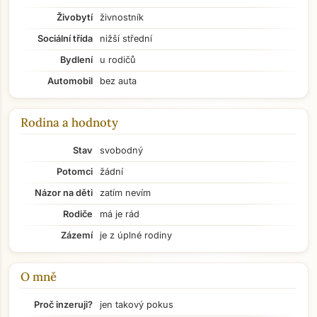
Živobytí
živnostník
Sociální třída
nižší střední
Bydlení
u rodičů
Automobil
bez auta
Rodina a hodnoty
Stav
svobodný
Potomci
žádní
Názor na děti
zatím nevím
Rodiče
má je rád
Zázemí
je z úplné rodiny
O mně
Přejít na hlavní obsah
Proč inzeruji?
jen takový pokus