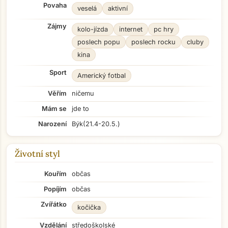
Povaha
veselá
aktivní
Zájmy
kolo-jízda
internet
pc hry
poslech popu
poslech rocku
cluby
kina
Sport
Americký fotbal
Věřím
ničemu
Mám se
jde to
Narození
Býk
(21.4-20.5.)
Životní styl
Kouřím
občas
Popíjím
občas
Zvířátko
kočička
Vzdělání
středoškolské