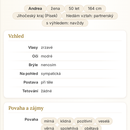
Andrea
žena
50 let
164 cm
Jihočeský kraj (Písek)
hledám vztah: partnerský
s výhledem: navždy
Vzhled
Vlasy
zrzavé
Oči
modré
Brýle
nenosím
Na pohled
sympatická
Postava
při těle
Tetování
žádné
Povaha a zájmy
Povaha
mírná
klidná
pozitivní
veselá
věrná
spolehlivá
obětavá