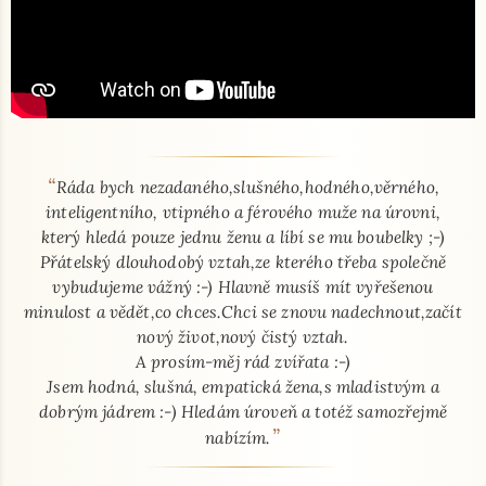
“
O mně - seznamka profil
Ráda bych nezadaného,slušného,hodného,věrného,
inteligentního, vtipného a férového muže na úrovni,
který hledá pouze jednu ženu a líbí se mu boubelky ;-)
Přátelský dlouhodobý vztah,ze kterého třeba společně
vybudujeme vážný :-) Hlavně musíš mít vyřešenou
minulost a vědět,co chces.Chci se znovu nadechnout,začít
nový život,nový čistý vztah.
A prosím-měj rád zvířata :-)
Jsem hodná, slušná, empatická žena,s mladistvým a
dobrým jádrem :-) Hledám úroveň a totéž samozřejmě
”
nabízím.