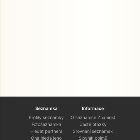
Seznamka
Informace
Profily seznamky
O seznamce Známost
Fotoseznamka
Časté otázky
Hledat partnera
Srovnání seznamek
Ona hledá jeho
Slovník pojmů