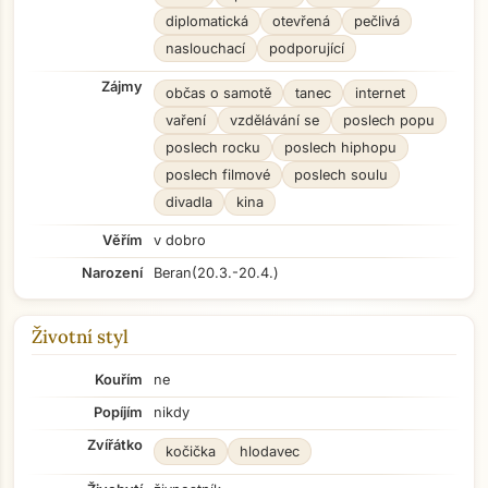
diplomatická
otevřená
pečlivá
naslouchací
podporující
Zájmy
občas o samotě
tanec
internet
vaření
vzdělávání se
poslech popu
poslech rocku
poslech hiphopu
poslech filmové
poslech soulu
divadla
kina
Věřím
v dobro
Narození
Beran
(20.3.-20.4.)
Životní styl
Kouřím
ne
Popíjím
nikdy
Zvířátko
kočička
hlodavec