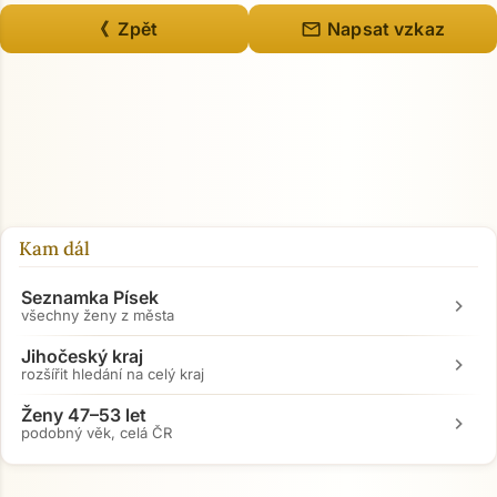
mail
《 Zpět
Napsat vzkaz
Kam dál
Seznamka Písek
chevron_right
všechny ženy z města
Jihočeský kraj
chevron_right
rozšířit hledání na celý kraj
Ženy 47–53 let
chevron_right
podobný věk, celá ČR