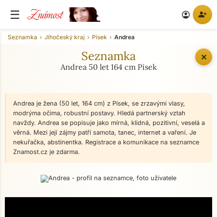
Známost
☰
person_add
account_circle
Seznamka
Jihočeský kraj
Písek
Andrea
Seznamka
✕
Andrea 50 let 164 cm Písek
Andrea je žena (50 let, 164 cm) z Písek, se zrzavými vlasy,
modrýma očima, robustní postavy. Hledá partnerský vztah
navždy. Andrea se popisuje jako mírná, klidná, pozitivní, veselá a
věrná. Mezi její zájmy patří samota, tanec, internet a vaření. Je
nekuřačka, abstinentka. Registrace a komunikace na seznamce
Znamost.cz je zdarma.