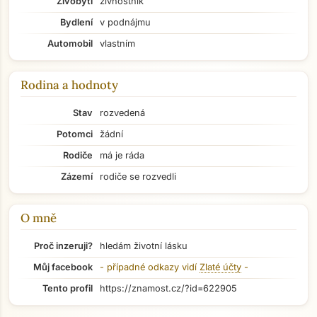
Živobytí
živnostník
Bydlení
v podnájmu
Automobil
vlastním
Rodina a hodnoty
Přejít na hlavní obsah
Stav
rozvedená
Potomci
žádní
Rodiče
má je ráda
Zázemí
rodiče se rozvedli
O mně
Proč inzeruji?
hledám životní lásku
Můj facebook
- případné odkazy vidí
Zlaté účty
-
Tento profil
https://znamost.cz/?id=622905