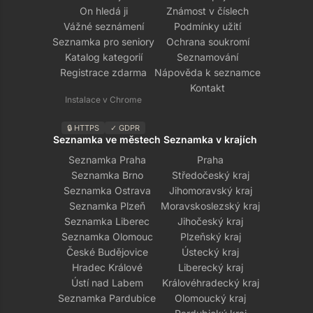
On hledá ji
Známost v číslech
Vážné seznámení
Podmínky užití
Seznamka pro seniory
Ochrana soukromí
Katalog kategorií
Seznamování
Registrace zdarma
Nápověda k seznamce
Kontakt
Instalace v Chrome
🔒 HTTPS
✓ GDPR
Seznamka ve městech
Seznamka v krajích
Seznamka Praha
Praha
Seznamka Brno
Středočeský kraj
Seznamka Ostrava
Jihomoravský kraj
Seznamka Plzeň
Moravskoslezský kraj
Seznamka Liberec
Jihočeský kraj
Seznamka Olomouc
Plzeňský kraj
České Budějovice
Ústecký kraj
Hradec Králové
Liberecký kraj
Ústí nad Labem
Královéhradecký kraj
Seznamka Pardubice
Olomoucký kraj