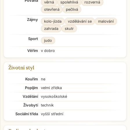
Povaha
věrná
spolehlivá
rozverná
otevřená
pečlivá
Zájmy
kolo-jízda
vzdělávání se
malování
zahrada
skutr
Sport
judo
Věřím
v dobro
Životní styl
Kouřím
ne
Popíjím
velmi zřídka
Vzdělání
vysokoškolské
Živobytí
technik
Sociální třída
vyšší střední