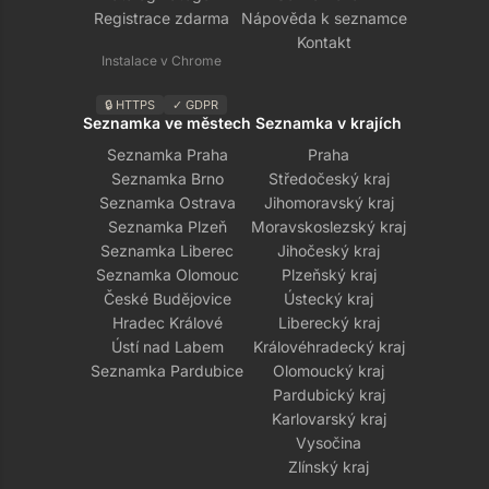
Registrace zdarma
Nápověda k seznamce
Kontakt
Instalace v Chrome
🔒 HTTPS
✓ GDPR
Seznamka ve městech
Seznamka v krajích
Seznamka Praha
Praha
Seznamka Brno
Středočeský kraj
Seznamka Ostrava
Jihomoravský kraj
Seznamka Plzeň
Moravskoslezský kraj
Seznamka Liberec
Jihočeský kraj
Seznamka Olomouc
Plzeňský kraj
České Budějovice
Ústecký kraj
Hradec Králové
Liberecký kraj
Ústí nad Labem
Královéhradecký kraj
Seznamka Pardubice
Olomoucký kraj
Pardubický kraj
Karlovarský kraj
Vysočina
Zlínský kraj