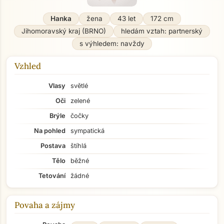
Hanka
žena
43 let
172 cm
Jihomoravský kraj (BRNO)
hledám vztah: partnerský
s výhledem: navždy
Vzhled
Vlasy
světlé
Oči
zelené
Brýle
čočky
Na pohled
sympatická
Postava
štíhlá
Tělo
běžné
Tetování
žádné
Povaha a zájmy