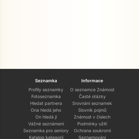
Seznamka
Informace
Profily seznamky
O seznamce Známost
Fotoseznamka
Časté otázky
Hledat partnera
Srovnání seznamek
Ona hledá jeho
Slovník pojmů
On hledá ji
Známost v číslech
Vážné seznámení
Podmínky užití
Seznamka pro seniory
Ochrana soukromí
Katalog kategorií
Seznamování