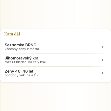
Kam dál
Seznamka BRNO
chevron_right
všechny ženy z města
Jihomoravský kraj
chevron_right
rozšířit hledání na celý kraj
Ženy 40–46 let
chevron_right
podobný věk, celá ČR