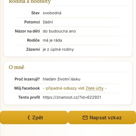
Rodina a hodnoty
Stav
svobodná
Potomci
žádní
Názor na děti
do budoucna ano
Rodiče
má je ráda
Zázemí
je z úplné rodiny
O mně
Proč inzeruji?
hledám životní lásku
Můj facebook
- případné odkazy vidí
Zlaté účty
-
Tento profil
https://znamost.cz/?id=622921
Přejít na hlavní obsah
mail
《 Zpět
Napsat vzkaz