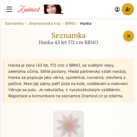
Známost
☰
person_add
account_circle
Seznamka
Jihomoravský kraj
BRNO
Hanka
Seznamka
✕
Hanka 43 let 172 cm BRNO
Hanka je žena (43 let, 172 cm) z BRNO, se světlými vlasy,
zelenýma očima, štíhlé postavy. Hledá partnerský vztah navždy.
Hanka se popisuje jako věrná, spolehlivá, rozverná, otevřená a
pečlivá. Mezi její zájmy patří jízda na kole, vzdělávání a malování.
Věnuje se judu. Je nekuřačka, s vysokoškolským vzděláním.
Registrace a komunikace na seznamce Znamost.cz je zdarma.