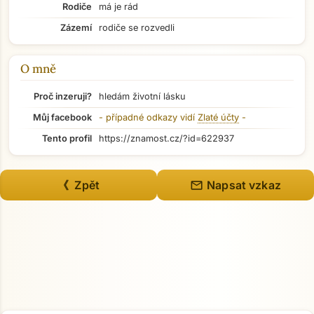
Rodiče
má je rád
Zázemí
rodiče se rozvedli
Přejít na hlavní obsah
O mně
Proč inzeruji?
hledám životní lásku
Můj facebook
- případné odkazy vidí
Zlaté účty
-
Tento profil
https://znamost.cz/?id=622937
mail
《 Zpět
Napsat vzkaz