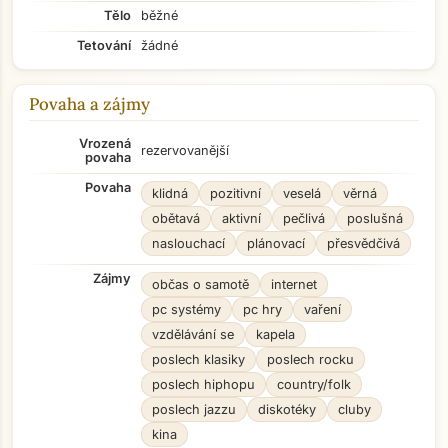
Tělo
běžné
Tetování
žádné
Povaha a zájmy
Vrozená
rezervovanější
povaha
Povaha
klidná
pozitivní
veselá
věrná
obětavá
aktivní
pečlivá
poslušná
naslouchací
plánovací
přesvědčivá
Zájmy
občas o samotě
internet
pc systémy
pc hry
vaření
vzdělávání se
kapela
poslech klasiky
poslech rocku
poslech hiphopu
country/folk
poslech jazzu
diskotéky
cluby
kina