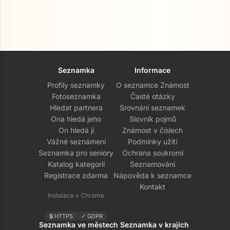
Seznamka
Informace
Profily seznamky
O seznamce Známost
Fotoseznamka
Časté otázky
Hledat partnera
Srovnání seznamek
Ona hledá jeho
Slovník pojmů
On hledá ji
Známost v číslech
Vážné seznámení
Podmínky užití
Seznamka pro seniory
Ochrana soukromí
Katalog kategorií
Seznamování
Registrace zdarma
Nápověda k seznamce
Kontakt
Instalace v Chrome
🔒 HTTPS
✓ GDPR
Seznamka ve městech
Seznamka v krajích