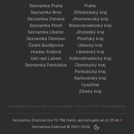
Seznamka Praha
Praha
Seznamka Brno
Středočeský kraj
Seznamka Ostrava
Jihomoravský kraj
Seznamka Plzeň
Moravskoslezský kraj
Seznamka Liberec
Jihočeský kraj
Seznamka Olomouc
Plzeňský kraj
České Budějovice
Ústecký kraj
Hradec Králové
Liberecký kraj
Ústí nad Labem
Královéhradecký kraj
Seznamka Pardubice
Olomoucký kraj
Pardubický kraj
Karlovarský kraj
Vysočina
Zlínský kraj
Seznamka Známost sídlí na Vinohradech, Praha 3, 130 00, Česká republika
Seznamka Známost má 70 766 členů, seznamujete se už 25 let
♥
dark_mode
Seznamka Známost © 2001–2026