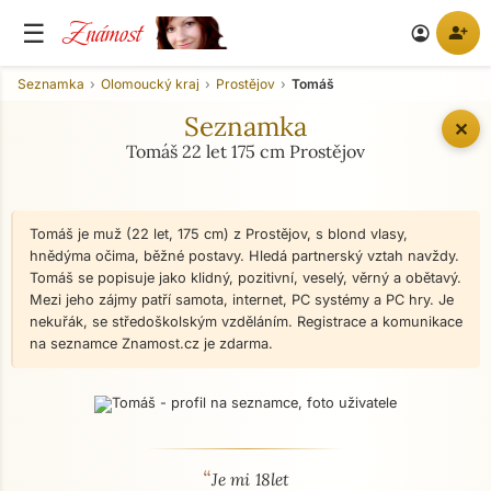
Známost
☰
person_add
account_circle
Seznamka
Olomoucký kraj
Prostějov
Tomáš
Seznamka
✕
Tomáš 22 let 175 cm Prostějov
Tomáš je muž (22 let, 175 cm) z Prostějov, s blond vlasy,
hnědýma očima, běžné postavy. Hledá partnerský vztah navždy.
Tomáš se popisuje jako klidný, pozitivní, veselý, věrný a obětavý.
Mezi jeho zájmy patří samota, internet, PC systémy a PC hry. Je
nekuřák, se středoškolským vzděláním. Registrace a komunikace
na seznamce Znamost.cz je zdarma.
“
O mně - seznamka profil
Je mi 18let