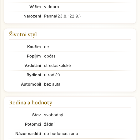
Věřím
v dobro
Narození
Panna
(23.8.-22.9.)
Životní styl
Kouřím
ne
Popíjím
občas
Vzdělání
středoškolské
Bydlení
u rodičů
Automobil
bez auta
Rodina a hodnoty
Stav
svobodný
Potomci
žádní
Názor na děti
do budoucna ano