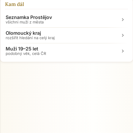
Kam dál
Seznamka Prostějov
chevron_right
všichni muži z města
Olomoucký kraj
chevron_right
rozšířit hledání na celý kraj
Muži 19–25 let
chevron_right
podobný věk, celá ČR