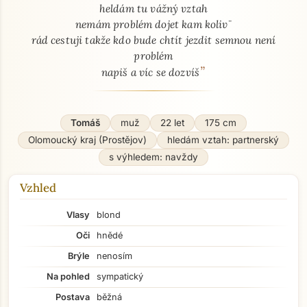
heldám tu vážný vztah
nemám problém dojet kam koliv¨
rád cestuji takže kdo bude chtít jezdit semnou není
problém
”
napiš a víc se dozvíš
Tomáš
muž
22 let
175 cm
Olomoucký kraj (Prostějov)
hledám vztah: partnerský
s výhledem: navždy
Vzhled
Vlasy
blond
Oči
hnědé
Brýle
nenosím
Na pohled
sympatický
Postava
běžná