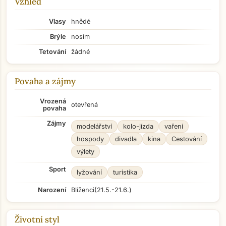
Vzhled
Vlasy
hnědé
Brýle
nosím
Tetování
žádné
Povaha a zájmy
Vrozená
otevřená
povaha
Zájmy
modelářství
kolo-jízda
vaření
hospody
divadla
kina
Cestování
výlety
Sport
lyžování
turistika
Narození
Blíženci
(21.5.-21.6.)
Životní styl