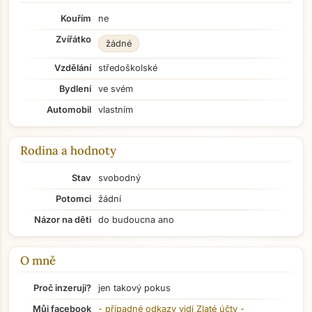
Kouřím
ne
Zvířátko
žádné
Vzdělání
středoškolské
Bydlení
ve svém
Automobil
vlastním
Rodina a hodnoty
Stav
svobodný
Potomci
žádní
Názor na děti
do budoucna ano
O mně
Proč inzeruji?
jen takový pokus
Můj facebook
- případné odkazy vidí
Zlaté účty
-