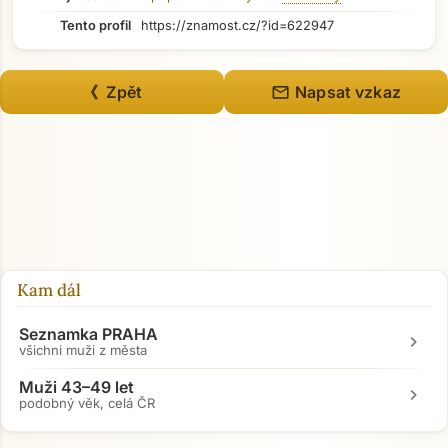
Tento profil
https://znamost.cz/?id=622947
mail
《 Zpět
Napsat vzkaz
Přejít na hlavní obsah
Kam dál
Seznamka PRAHA
chevron_right
všichni muži z města
Muži 43–49 let
chevron_right
podobný věk, celá ČR