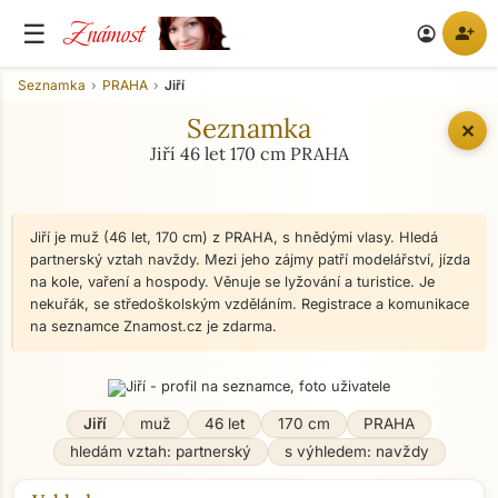
Známost
☰
person_add
account_circle
Seznamka
PRAHA
Jiří
Seznamka
✕
Jiří 46 let 170 cm PRAHA
Jiří je muž (46 let, 170 cm) z PRAHA, s hnědými vlasy. Hledá
partnerský vztah navždy. Mezi jeho zájmy patří modelářství, jízda
na kole, vaření a hospody. Věnuje se lyžování a turistice. Je
nekuřák, se středoškolským vzděláním. Registrace a komunikace
na seznamce Znamost.cz je zdarma.
Jiří
muž
46 let
170 cm
PRAHA
hledám vztah: partnerský
s výhledem: navždy