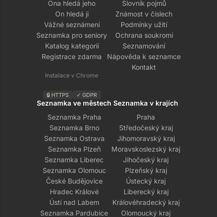
Ona hledá jeho
Slovník pojmů
On hledá ji
Známost v číslech
Vážné seznámení
Podmínky užití
Seznamka pro seniory
Ochrana soukromí
Katalog kategorií
Seznamování
Registrace zdarma
Nápověda k seznamce
Kontakt
Instalace v Chrome
🔒 HTTPS
✓ GDPR
Seznamka ve městech
Seznamka v krajích
Seznamka Praha
Praha
Seznamka Brno
Středočeský kraj
Seznamka Ostrava
Jihomoravský kraj
Seznamka Plzeň
Moravskoslezský kraj
Seznamka Liberec
Jihočeský kraj
Seznamka Olomouc
Plzeňský kraj
České Budějovice
Ústecký kraj
Hradec Králové
Liberecký kraj
Ústí nad Labem
Královéhradecký kraj
Seznamka Pardubice
Olomoucký kraj