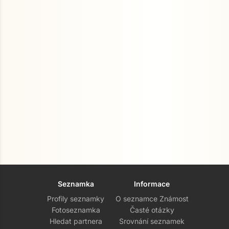
Seznamka
Informace
Profily seznamky
O seznamce Známost
Fotoseznamka
Časté otázky
Hledat partnera
Srovnání seznamek