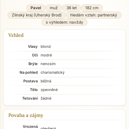
Pavel
muž
36 let
182 cm
Zlínský kraj (Uherský Brod)
hledám vztah: partnerský
s výhledem: navždy
Vzhled
Vlasy
blond
Oči
modré
Brýle
nenosím
Na pohled
charismatický
Postava
běžná
Tělo
zpevněné
Tetování
žádné
Povaha a zájmy
Vrozená
otevřená