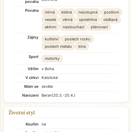
povaha
Povaha
mírná
klidná
neústupná
pozitivní
veselá
věrná
spolehlivá
obětavá
aktivní
naslouchací
plánovací
Zájmy
kutilství
poslech rocku
poslech metalu
kina
Sport
motorky
Věřím
v Boha
V církvi
Katolické
Mám se
skvěle
Narození
Beran
(20.3.-20.4.)
Životní styl
Kouřím
ne