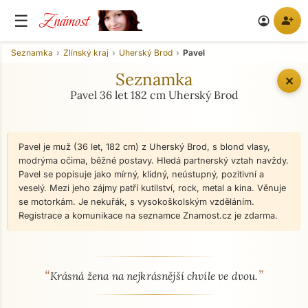
Známost
☰
person_add
account_circle
Seznamka
Zlínský kraj
Uherský Brod
Pavel
Seznamka
✕
Pavel 36 let 182 cm Uherský Brod
Pavel je muž (36 let, 182 cm) z Uherský Brod, s blond vlasy,
modrýma očima, běžné postavy. Hledá partnerský vztah navždy.
Pavel se popisuje jako mírný, klidný, neústupný, pozitivní a
veselý. Mezi jeho zájmy patří kutilství, rock, metal a kina. Věnuje
se motorkám. Je nekuřák, s vysokoškolským vzděláním.
Registrace a komunikace na seznamce Znamost.cz je zdarma.
“
”
O mně - seznamka profil
Krásná žena na nejkrásnější chvíle ve dvou.