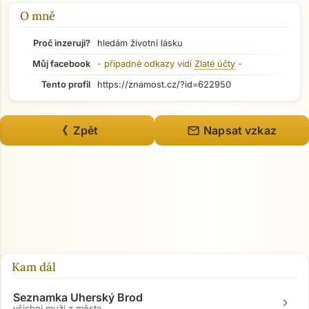
Přejít na hlavní obsah
O mně
Proč inzeruji?
hledám životní lásku
Můj facebook
- případné odkazy vidí
Zlaté účty
-
Tento profil
https://znamost.cz/?id=622950
mail
《 Zpět
Napsat vzkaz
Kam dál
Seznamka Uherský Brod
chevron_right
všichni muži z města