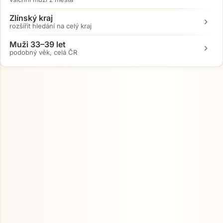
Zlínský kraj
chevron_right
rozšířit hledání na celý kraj
Muži 33–39 let
chevron_right
podobný věk, celá ČR