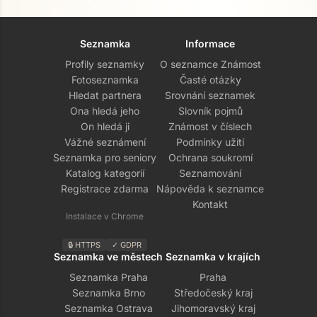
Seznamka
Informace
Profily seznamky
O seznamce Známost
Fotoseznamka
Časté otázky
Hledat partnera
Srovnání seznamek
Ona hledá jeho
Slovník pojmů
On hledá ji
Známost v číslech
Vážné seznámení
Podmínky užití
Seznamka pro seniory
Ochrana soukromí
Katalog kategorií
Seznamování
Registrace zdarma
Nápověda k seznamce
Kontakt
Instalace v Chrome
🔒 HTTPS
✓ GDPR
Seznamka ve městech
Seznamka v krajích
Seznamka Praha
Praha
Seznamka Brno
Středočeský kraj
Seznamka Ostrava
Jihomoravský kraj