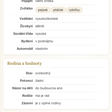
Popíjím
velmi zřídka
Zvířátko
pejsek
ptáček
rybičky
Vzdělání
vysokoškolské
Živobytí
dělník
Sociální třída
vysoká
Bydlení
v podnájmu
Automobil
vlastním
Rodina a hodnoty
Stav
svobodný
Potomci
žádní
Názor na děti
do budoucna ano
Rodiče
má je rád
Zázemí
je z úplné rodiny