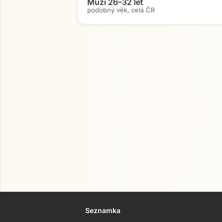
Muži 26–32 let
podobný věk, celá ČR
Seznamka