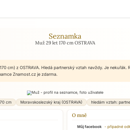
Seznamka
Muž 29 let 170 cm OSTRAVA
 170 cm) z OSTRAVA. Hledá partnerský vztah navždy. Je nekuřák. R
namce Znamost.cz je zdarma.
170 cm
Moravskoslezský kraj (OSTRAVA)
hledám vztah: partn
O mně
Můj facebook
- případné od