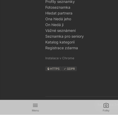
Profily seznamky
Fotoseznamka
Hledat partnera
Ona hledá jeho
On hledá ji
Vážné seznámení
Seznamka pro seniory
Katalog kategorií
Registrace zdarma
Instalace v Chrome
🔒 HTTPS
✓ GDPR
menu
camera_alt
Seznamka Zná
Menu
Fotky