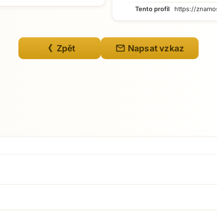
Tento profil
https://znamo
mail
《 Zpět
Napsat vzkaz