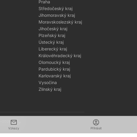
Praha
Středočeský kraj
Jihomoravský kraj
Moravskoslezský kraj
Jihočeský kraj
Plzeňský kraj
Ústecký kraj
Liberecký kraj
Královéhradecký kraj
Olomoucký kraj
Pardubický kraj
Karlovarský kraj
Vysočina
Zlínský kraj
mail
dark_mode
account_circle
1–2026
Vzkazy
Přihlásit