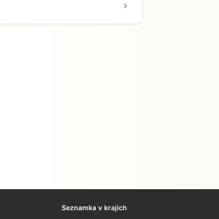
chevron_right
Seznamka v krajích