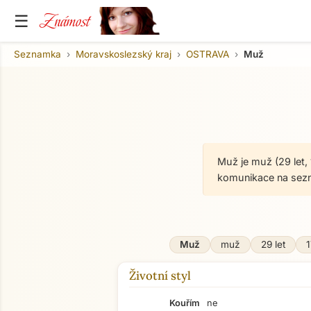
Známost
☰
Seznamka
Moravskoslezský kraj
OSTRAVA
Muž
Muž je muž (29 let,
komunikace na sez
Muž
muž
29 let
Životní styl
Kouřím
ne