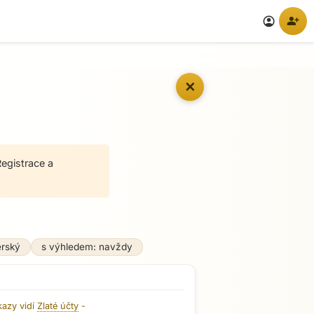
person_add
account_circle
✕
egistrace a
erský
s výhledem: navždy
kazy vidí
Zlaté účty
-