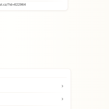
st.cz/?id=622964
chevron_right
chevron_right