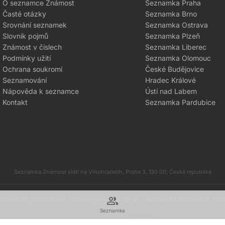
O seznamce Známost
Seznamka Praha
Časté otázky
Seznamka Brno
Srovnání seznamek
Seznamka Ostrava
Slovník pojmů
Seznamka Plzeň
Známost v číslech
Seznamka Liberec
Podmínky užití
Seznamka Olomouc
Ochrana soukromí
České Budějovice
Seznamování
Hradec Králové
Nápověda k seznamce
Ústí nad Labem
Kontakt
Seznamka Pardubice
Seznamka Známost sídlí na Vinohradech, Praha 3, 130 00, Česká republika
group
most má 70 621 členů, seznamujete se už 25 let
♥
Seznamka Známost © 200
Seznamka