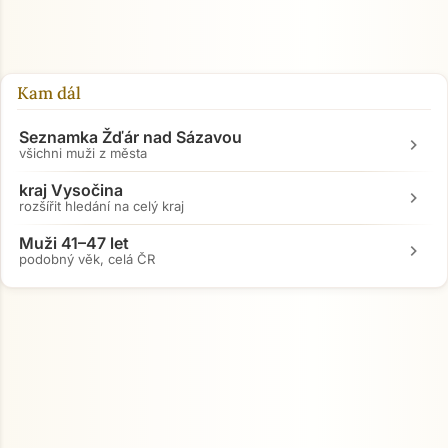
Kam dál
Seznamka Žďár nad Sázavou
chevron_right
všichni muži z města
kraj Vysočina
chevron_right
rozšířit hledání na celý kraj
Muži 41–47 let
chevron_right
podobný věk, celá ČR
Přejít na hlavní obsah