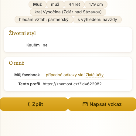
Muž
muž
44 let
179 cm
kraj Vysočina (Žďár nad Sázavou)
hledám vztah: partnerský
s výhledem: navždy
Životní styl
Kouřím
ne
O mně
Můj facebook
- případné odkazy vidí
Zlaté účty
-
Tento profil
https://znamost.cz/?id=622982
mail
《 Zpět
Napsat vzkaz