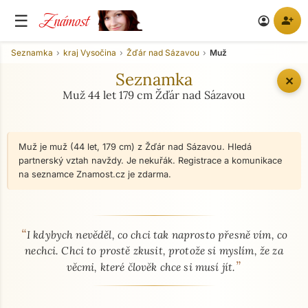
Známost
☰
person_add
account_circle
Seznamka
kraj Vysočina
Žďár nad Sázavou
Muž
Seznamka
✕
Muž 44 let 179 cm Žďár nad Sázavou
Muž je muž (44 let, 179 cm) z Žďár nad Sázavou. Hledá
partnerský vztah navždy. Je nekuřák. Registrace a komunikace
na seznamce Znamost.cz je zdarma.
“
O mně - seznamka profil
I kdybych nevěděl, co chci tak naprosto přesně vím, co
nechci. Chci to prostě zkusit, protože si myslím, že za
”
věcmi, které člověk chce si musí jít.