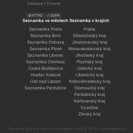
Instalace v Chrome
🔒 HTTPS
✓ GDPR
Seznamka ve městech
Seznamka v krajích
Seznamka Praha
Praha
Seznamka Brno
Středočeský kraj
Seznamka Ostrava
Jihomoravský kraj
Seznamka Plzeň
Moravskoslezský kraj
Seznamka Liberec
Jihočeský kraj
Seznamka Olomouc
Plzeňský kraj
České Budějovice
Ústecký kraj
Hradec Králové
Liberecký kraj
Ústí nad Labem
Královéhradecký kraj
Seznamka Pardubice
Olomoucký kraj
Pardubický kraj
Karlovarský kraj
Vysočina
Zlínský kraj
Seznamka Známost sídlí na Vinohradech, Praha 3, 130 00, Česká republika