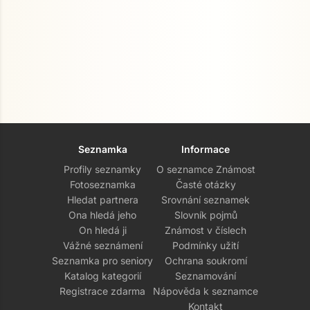
Seznamka
Informace
Profily seznamky
O seznamce Známost
Fotoseznamka
Časté otázky
Hledat partnera
Srovnání seznamek
Ona hledá jeho
Slovník pojmů
On hledá ji
Známost v číslech
Vážné seznámení
Podmínky užití
Seznamka pro seniory
Ochrana soukromí
Katalog kategorií
Seznamování
Registrace zdarma
Nápověda k seznamce
Kontakt