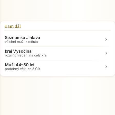
Přejít na hlavní obsah
Kam dál
Seznamka Jihlava
chevron_right
všichni muži z města
kraj Vysočina
chevron_right
rozšířit hledání na celý kraj
Muži 44–50 let
chevron_right
podobný věk, celá ČR