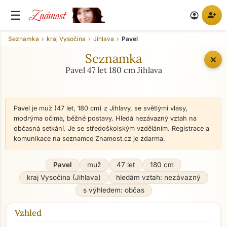
Známost
☰
person_add
account_circle
Seznamka
kraj Vysočina
Jihlava
Pavel
Seznamka
✕
Pavel 47 let 180 cm Jihlava
Pavel je muž (47 let, 180 cm) z Jihlavy, se světlými vlasy,
modrýma očima, běžné postavy. Hledá nezávazný vztah na
občasná setkání. Je se středoškolským vzděláním. Registrace a
komunikace na seznamce Znamost.cz je zdarma.
Pavel
muž
47 let
180 cm
kraj Vysočina (Jihlava)
hledám vztah: nezávazný
s výhledem: občas
Vzhled