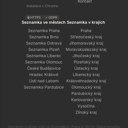
Kontakt
Instalace v Chrome
🔒 HTTPS
✓ GDPR
Seznamka ve městech
Seznamka v krajích
Seznamka Praha
Praha
Seznamka Brno
Středočeský kraj
Seznamka Ostrava
Jihomoravský kraj
Seznamka Plzeň
Moravskoslezský kraj
Seznamka Liberec
Jihočeský kraj
Seznamka Olomouc
Plzeňský kraj
České Budějovice
Ústecký kraj
Hradec Králové
Liberecký kraj
Ústí nad Labem
Královéhradecký kraj
Seznamka Pardubice
Olomoucký kraj
Pardubický kraj
Karlovarský kraj
Vysočina
Zlínský kraj
Seznamka Známost sídlí na Vinohradech, Praha 3, 130 00, Česká republika