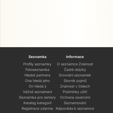
Seznamka
Informace
Profily seznamky
O seznamce Známost
Fotoseznamka
Časté otázky
Hledat partnera
Srovnání seznamek
Ona hledá jeho
Slovník pojmů
On hledá ji
Známost v číslech
Vážné seznámení
Podmínky užití
Seznamka pro seniory
Ochrana soukromí
Katalog kategorií
Seznamování
Registrace zdarma
Nápověda k seznamce