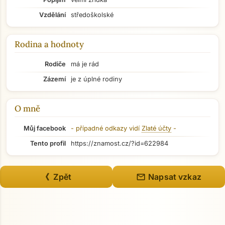
Vzdělání
středoškolské
Rodina a hodnoty
Rodiče
má je rád
Zázemí
je z úplné rodiny
O mně
Můj facebook
- případné odkazy vidí
Zlaté účty
-
Tento profil
https://znamost.cz/?id=622984
mail
《 Zpět
Napsat vzkaz