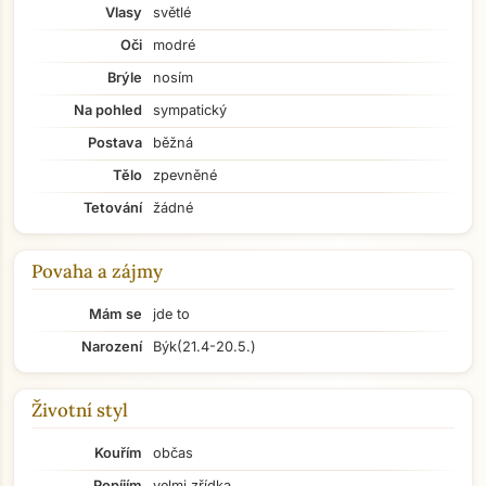
Vlasy
světlé
Oči
modré
Brýle
nosím
Na pohled
sympatický
Postava
běžná
Tělo
zpevněné
Tetování
žádné
Povaha a zájmy
Mám se
jde to
Narození
Býk
(21.4-20.5.)
Životní styl
Kouřím
občas
Popíjím
velmi zřídka