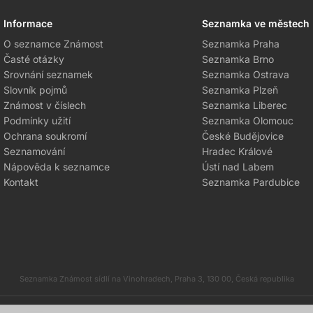
Informace
Seznamka ve městech
O seznamce Známost
Seznamka Praha
Časté otázky
Seznamka Brno
Srovnání seznamek
Seznamka Ostrava
Slovník pojmů
Seznamka Plzeň
Známost v číslech
Seznamka Liberec
Podmínky užití
Seznamka Olomouc
Ochrana soukromí
České Budějovice
Seznamování
Hradec Králové
Nápověda k seznamce
Ústí nad Labem
Kontakt
Seznamka Pardubice
Seznamka Známost sídlí na Vinohradech, Praha 3, 130 00, Česká republika