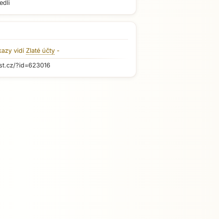
edli
kazy vidí
Zlaté účty
-
st.cz/?id=623016