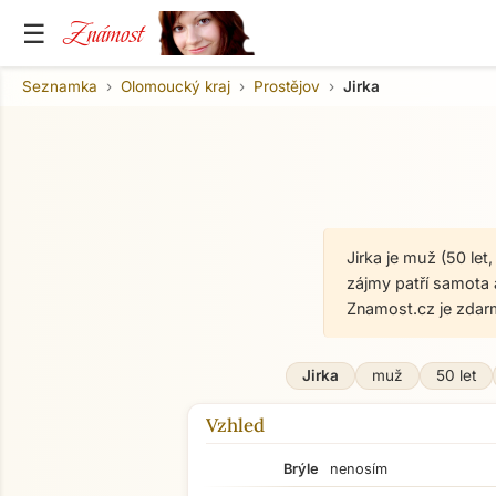
Známost
☰
Seznamka
Olomoucký kraj
Prostějov
Jirka
Jirka je muž (50 let
zájmy patří samota 
Znamost.cz je zdar
Jirka
muž
50 let
Vzhled
Brýle
nenosím