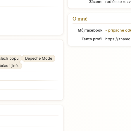
Zázemí
rodiče se rozv
O mně
Můj facebook
- případné od
Tento profil
https://znamo
slech popu
Depeche Mode
bčas i jiné.