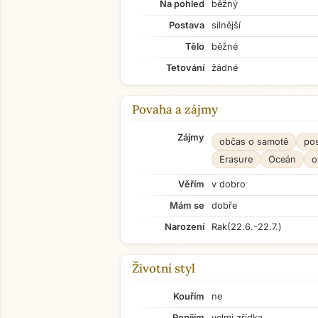
Na pohled
běžný
Postava
silnější
Tělo
běžné
Tetování
žádné
Povaha a zájmy
Zájmy
občas o samotě
po
Erasure
Oceán
o
Věřím
v dobro
Mám se
dobře
Narození
Rak
(22.6.-22.7.)
Životní styl
Kouřím
ne
Popíjím
velmi zřídka