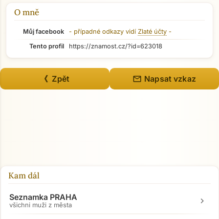
O mně
Můj facebook
- případné odkazy vidí
Zlaté účty
-
Tento profil
https://znamost.cz/?id=623018
mail
《 Zpět
Napsat vzkaz
Kam dál
Seznamka PRAHA
chevron_right
všichni muži z města