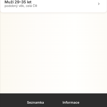
Muži 29–35 let
chevron_right
podobný věk, celá ČR
Přejít na hlavní obsah
Seznamka
Informace