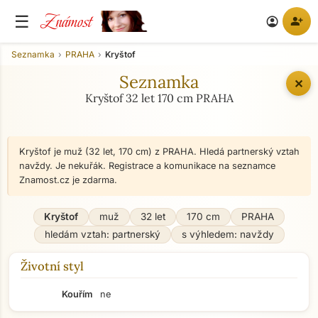
Známost
☰
person_add
account_circle
Seznamka
PRAHA
Kryštof
Seznamka
✕
Kryštof 32 let 170 cm PRAHA
Kryštof je muž (32 let, 170 cm) z PRAHA. Hledá partnerský vztah
navždy. Je nekuřák. Registrace a komunikace na seznamce
Znamost.cz je zdarma.
Kryštof
muž
32 let
170 cm
PRAHA
hledám vztah: partnerský
s výhledem: navždy
Životní styl
Kouřím
ne