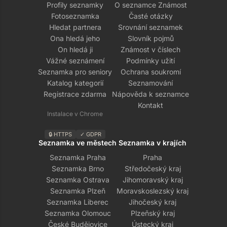
Profily seznamky
O seznamce Známost
Fotoseznamka
Časté otázky
Hledat partnera
Srovnání seznamek
Ona hledá jeho
Slovník pojmů
On hledá ji
Známost v číslech
Vážné seznámení
Podmínky užití
Seznamka pro seniory
Ochrana soukromí
Katalog kategorií
Seznamování
Registrace zdarma
Nápověda k seznamce
Kontakt
Instalace v Chrome
🔒 HTTPS
✓ GDPR
Seznamka ve městech
Seznamka v krajích
Seznamka Praha
Praha
Seznamka Brno
Středočeský kraj
Seznamka Ostrava
Jihomoravský kraj
Seznamka Plzeň
Moravskoslezský kraj
Seznamka Liberec
Jihočeský kraj
Seznamka Olomouc
Plzeňský kraj
České Budějovice
Ústecký kraj