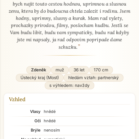
bych najit touto cestou hodnou, uprimnou a slusnou
zenu, ktera by do budoucna chtela zalozit i rodinu. Jsem
hodny, uprimny, slusny a kurak. Mam rad vylety,
prochazky prirodou, filmy, poslocham hudbu. Jestli se
Vam budu libit, budu vam sympaticky, budu rad kdyby
jste mi napsaly, ja rad odpovim popripade dame
”
schuzku.
Zdeněk
muž
36 let
170 cm
Ústecký kraj (Most)
hledám vztah: partnerský
s výhledem: navždy
Vzhled
Vlasy
hnědé
Oči
hnědé
Brýle
nenosím