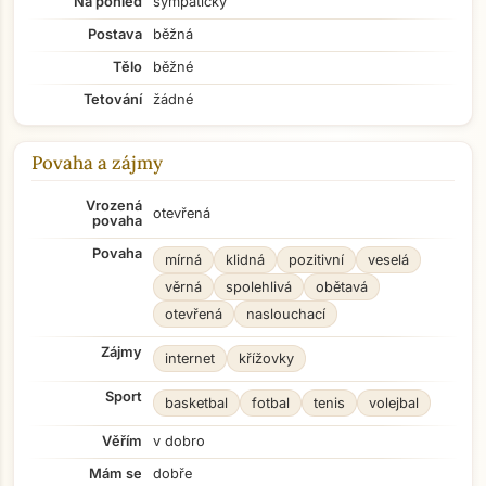
Na pohled
sympatický
Postava
běžná
Tělo
běžné
Tetování
žádné
Povaha a zájmy
Vrozená
otevřená
povaha
Povaha
mírná
klidná
pozitivní
veselá
věrná
spolehlivá
obětavá
otevřená
naslouchací
Zájmy
internet
křížovky
Sport
basketbal
fotbal
tenis
volejbal
Věřím
v dobro
Mám se
dobře