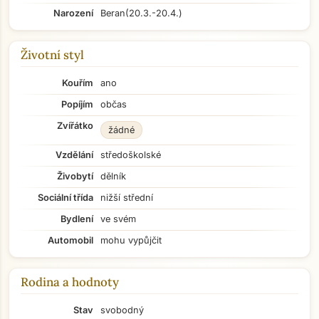
Narození
Beran
(20.3.-20.4.)
Životní styl
Kouřím
ano
Popíjím
občas
Zvířátko
žádné
Vzdělání
středoškolské
Živobytí
dělník
Sociální třída
nižší střední
Bydlení
ve svém
Automobil
mohu vypůjčit
Rodina a hodnoty
Stav
svobodný