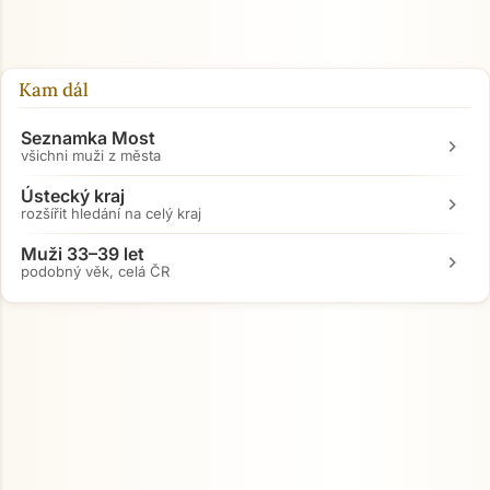
Kam dál
Seznamka Most
chevron_right
všichni muži z města
Ústecký kraj
chevron_right
rozšířit hledání na celý kraj
Muži 33–39 let
chevron_right
podobný věk, celá ČR