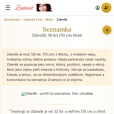
Známost
☰
person_add
account_circle
Seznamka
Ústecký kraj
Most
Zdeněk
Seznamka
✕
Zdeněk 36 let 170 cm Most
Zdeněk je muž (36 let, 170 cm) z Mostu, s hnědými vlasy,
hnědýma očima, běžné postavy. Hledá partnerský vztah navždy.
Zdeněk se popisuje jako mírný, klidný, pozitivní, veselý a věrný.
Mezi jeho zájmy patří internet a křížovky. Věnuje se basketbalu,
fotbalu a tenisu. Je se středoškolským vzděláním. Registrace a
komunikace na seznamce Znamost.cz je zdarma.
“
O mně - seznamka profil
Jmenuji se Zdenek je mi 32 let a měřím 170 cm a chtel