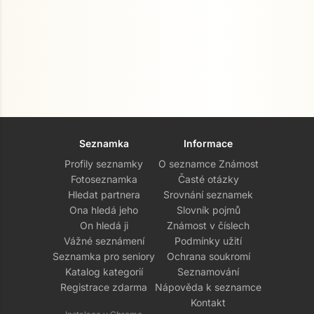
Seznamka
Informace
Profily seznamky
O seznamce Známost
Fotoseznamka
Časté otázky
Hledat partnera
Srovnání seznamek
Ona hledá jeho
Slovník pojmů
On hledá ji
Známost v číslech
Vážné seznámení
Podmínky užití
Seznamka pro seniory
Ochrana soukromí
Katalog kategorií
Seznamování
Registrace zdarma
Nápověda k seznamce
Kontakt