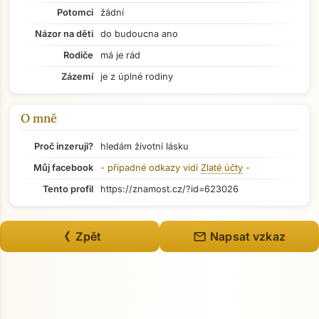
Potomci
žádní
Názor na děti
do budoucna ano
Rodiče
má je rád
Přejít na hlavní obsah
Zázemí
je z úplné rodiny
O mně
Proč inzeruji?
hledám životní lásku
Můj facebook
- případné odkazy vidí
Zlaté účty
-
Tento profil
https://znamost.cz/?id=623026
mail
《 Zpět
Napsat vzkaz