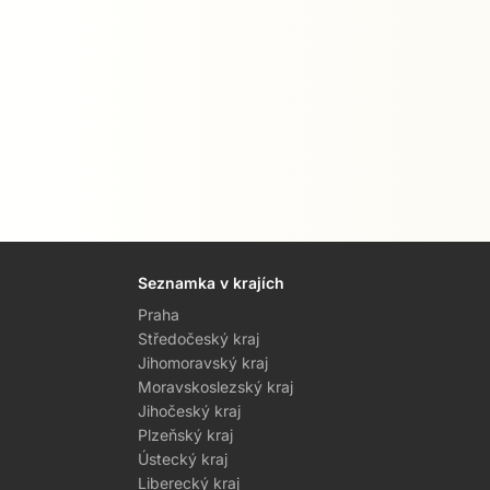
Seznamka v krajích
Praha
Středočeský kraj
Jihomoravský kraj
Moravskoslezský kraj
Jihočeský kraj
Plzeňský kraj
Ústecký kraj
Liberecký kraj