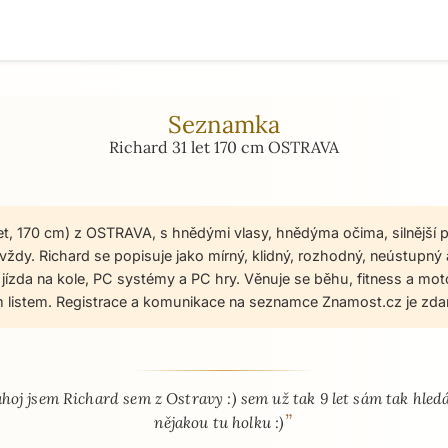
Seznamka
Richard 31 let 170 cm OSTRAVA
let, 170 cm) z OSTRAVA, s hnědými vlasy, hnědýma očima, silnější 
vždy. Richard se popisuje jako mírný, klidný, rozhodný, neústupný 
 jízda na kole, PC systémy a PC hry. Věnuje se běhu, fitness a mo
m listem. Registrace a komunikace na seznamce Znamost.cz je zda
 - seznamka profil
ahoj jsem Richard sem z Ostravy :) sem už tak 9 let sám tak hle
”
nějakou tu holku :)