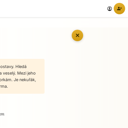
person_add
account_circle
✕
postavy. Hledá
a veselý. Mezi jeho
torkám. Je nekuřák,
rma.
dám