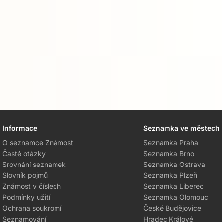
Informace
Seznamka ve městech
O seznamce Známost
Seznamka Praha
Časté otázky
Seznamka Brno
Srovnání seznamek
Seznamka Ostrava
Slovník pojmů
Seznamka Plzeň
Známost v číslech
Seznamka Liberec
Podmínky užití
Seznamka Olomouc
Ochrana soukromí
České Budějovice
Seznamování
Hradec Králové