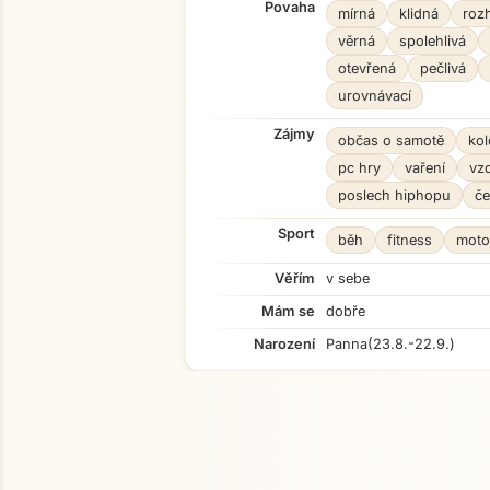
Povaha
mírná
klidná
roz
věrná
spolehlivá
otevřená
pečlivá
urovnávací
Zájmy
občas o samotě
kol
pc hry
vaření
vzd
poslech hiphopu
če
Sport
běh
fitness
moto
Věřím
v sebe
Mám se
dobře
Narození
Panna
(23.8.-22.9.)