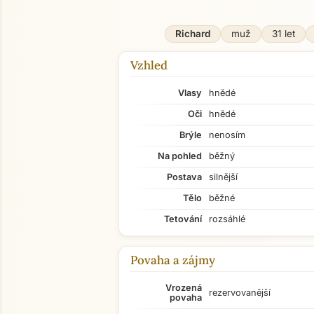
Richard
muž
31 let
Vzhled
Vlasy
hnědé
Oči
hnědé
Brýle
nenosím
Na pohled
běžný
Postava
silnější
Tělo
běžné
Tetování
rozsáhlé
Povaha a zájmy
Vrozená
rezervovanější
povaha