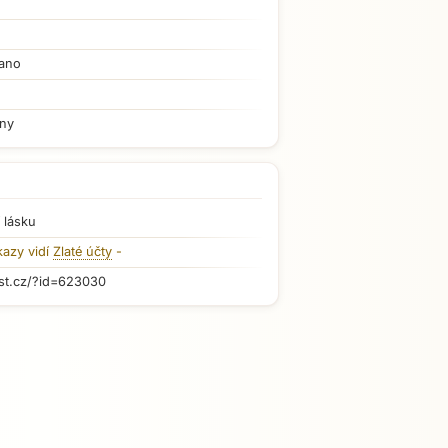
ano
iny
 lásku
kazy vidí
Zlaté účty
-
st.cz/?id=623030