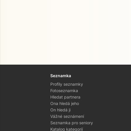
Seznamka
Profily seznamky
Fotoseznamka
Hledat partnera
Ona hledá jeho
On hledá ji
Vážné seznámení
Seznamka pro seniory
Katalog kategorií