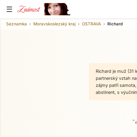
Známost
☰
Seznamka
Moravskoslezský kraj
OSTRAVA
Richard
Richard je muž (31 
partnerský vztah na
zájmy patří samota,
abstinent, s výuční
“
O mně