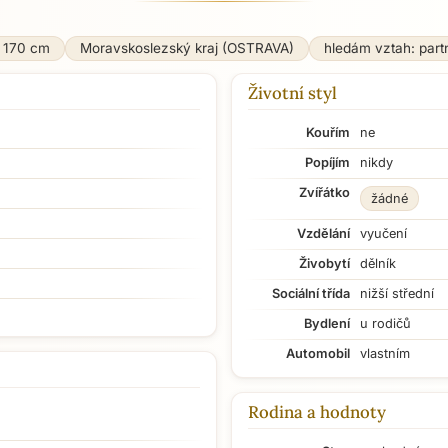
170 cm
Moravskoslezský kraj (OSTRAVA)
hledám vztah: part
Životní styl
Kouřím
ne
Popíjím
nikdy
Zvířátko
žádné
Vzdělání
vyučení
Živobytí
dělník
Sociální třída
nižší střední
Bydlení
u rodičů
Automobil
vlastním
Rodina a hodnoty