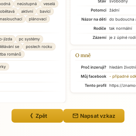
Stav
svobodný
hodná
neústupná
veselá
Potomci
žádní
obětavá
aktivní
bavící
naslouchací
plánovací
Názor na děti
do budoucna 
Rodiče
tak normální
Zázemí
je z úplné rod
o-jízda
pc systémy
ělávání se
poslech rocku
tba románů
O mně
rky
Proč inzeruji?
hledám životní
Můj facebook
- případné od
Tento profil
https://znamo
mail
《 Zpět
Napsat vzkaz
Přejít na hlavní obsah