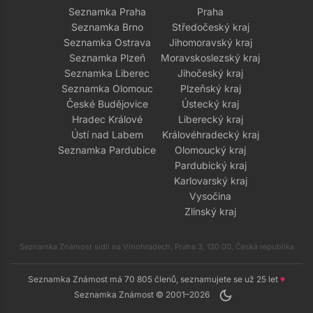
Seznamka Praha
Praha
Seznamka Brno
Středočeský kraj
Seznamka Ostrava
Jihomoravský kraj
Seznamka Plzeň
Moravskoslezský kraj
Seznamka Liberec
Jihočeský kraj
Seznamka Olomouc
Plzeňský kraj
České Budějovice
Ústecký kraj
Hradec Králové
Liberecký kraj
Ústí nad Labem
Královéhradecký kraj
Seznamka Pardubice
Olomoucký kraj
Pardubický kraj
Karlovarský kraj
Vysočina
Zlínský kraj
Seznamka Známost sídlí na Vinohradech, Praha 3, 130 00, Česká republika
Seznamka Známost má 70 805 členů, seznamujete se už 25 let
♥
dark_mode
Seznamka Známost © 2001–2026