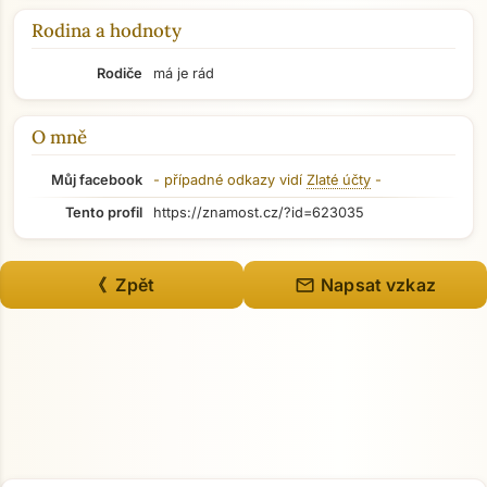
Rodina a hodnoty
Rodiče
má je rád
O mně
Můj facebook
- případné odkazy vidí
Zlaté účty
-
Tento profil
https://znamost.cz/?id=623035
mail
《 Zpět
Napsat vzkaz