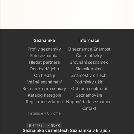
Seznamka
Informace
Profily seznamky
O seznamce Známost
Fotoseznamka
Časté otázky
Hledat partnera
Srovnání seznamek
Ona hledá jeho
Slovník pojmů
On hledá ji
Známost v číslech
Vážné seznámení
Podmínky užití
Seznamka pro seniory
Ochrana soukromí
Katalog kategorií
Seznamování
Registrace zdarma
Nápověda k seznamce
Kontakt
Instalace v Chrome
🔒 HTTPS
✓ GDPR
Seznamka ve městech
Seznamka v krajích