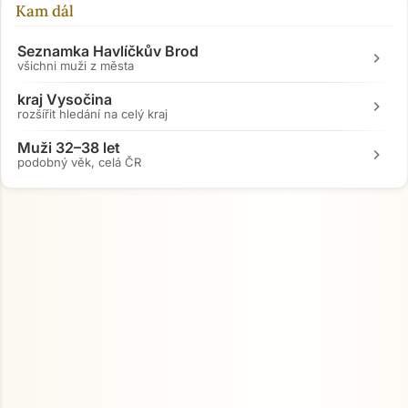
Kam dál
Přejít na hlavní obsah
Seznamka Havlíčkův Brod
chevron_right
všichni muži z města
kraj Vysočina
chevron_right
rozšířit hledání na celý kraj
Muži 32–38 let
chevron_right
podobný věk, celá ČR