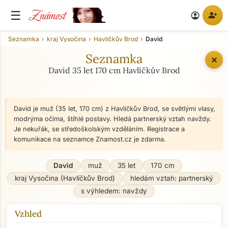
Známost
☰
person_add
account_circle
Seznamka
kraj Vysočina
Havlíčkův Brod
David
Seznamka
✕
David 35 let 170 cm Havlíčkův Brod
David je muž (35 let, 170 cm) z Havlíčkův Brod, se světlými vlasy,
modrýma očima, štíhlé postavy. Hledá partnerský vztah navždy.
Je nekuřák, se středoškolským vzděláním. Registrace a
komunikace na seznamce Znamost.cz je zdarma.
David
muž
35 let
170 cm
kraj Vysočina (Havlíčkův Brod)
hledám vztah: partnerský
s výhledem: navždy
Vzhled