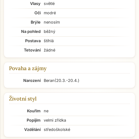
Vlasy
světlé
Oči
modré
Brýle
nenosím
Na pohled
běžný
Postava
štíhlá
Tetování
žádné
Povaha a zájmy
Narození
Beran
(20.3.-20.4.)
Životní styl
Kouřím
ne
Popíjím
velmi zřídka
Vzdělání
středoškolské