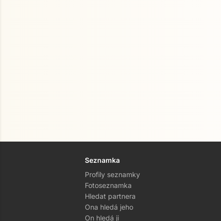
Seznamka
Profily seznamky
Fotoseznamka
Hledat partnera
Ona hledá jeho
On hledá ji