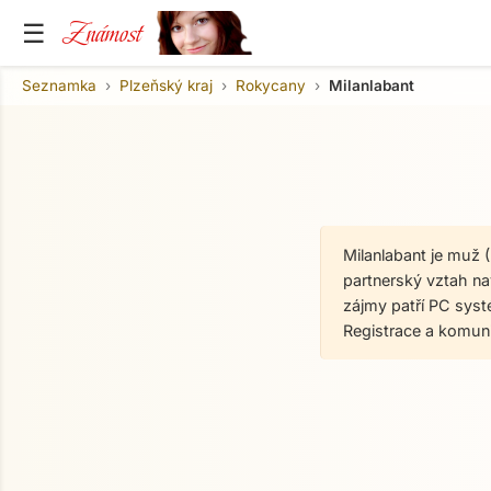
Známost
☰
Seznamka
Plzeňský kraj
Rokycany
Milanlabant
Milanlabant je muž 
partnerský vztah nav
zájmy patří PC syst
Registrace a komun
O mně