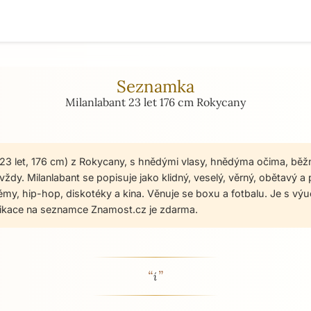
Seznamka
Milanlabant 23 let 176 cm Rokycany
(23 let, 176 cm) z Rokycany, s hnědými vlasy, hnědýma očima, běž
ždy. Milanlabant se popisuje jako klidný, veselý, věrný, obětavý a 
émy, hip-hop, diskotéky a kina. Věnuje se boxu a fotbalu. Je s výu
ikace na seznamce Znamost.cz je zdarma.
“
”
 - seznamka profil
í