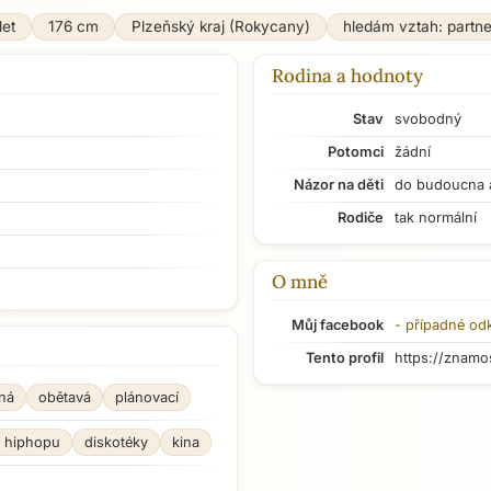
let
176 cm
Plzeňský kraj (Rokycany)
hledám vztah: partn
Rodina a hodnoty
Stav
svobodný
Potomci
žádní
Názor na děti
do budoucna 
Rodiče
tak normální
O mně
Můj facebook
- případné od
Tento profil
https://znamo
ná
obětavá
plánovací
h hiphopu
diskotéky
kina