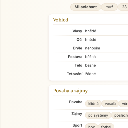
Milanlabant
muž
23 
Vzhled
Vlasy
hnědé
Oči
hnědé
Brýle
nenosím
Postava
běžná
Tělo
běžné
Tetování
žádné
Povaha a zájmy
Povaha
klidná
veselá
věr
Zájmy
pc systémy
poslec
Sport
box
fotbal