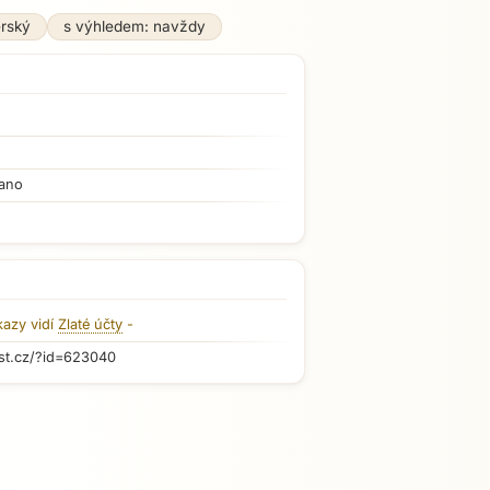
erský
s výhledem: navždy
ano
kazy vidí
Zlaté účty
-
st.cz/?id=623040