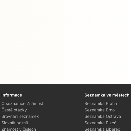
Informace
Seznamka ve městech
O seznamce Známost
Seznamka Praha
Časté otázky
Seznamka Brno
Srovnání seznamek
Seznamka Ostrava
Slovník pojmů
Seznamka Plzeň
Známost v číslech
Seznamka Liberec