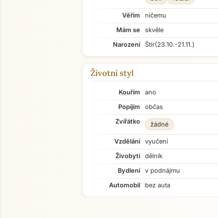
Věřím
ničemu
Mám se
skvěle
Narození
Štír
(23.10.-21.11.)
Životní styl
Kouřím
ano
Popíjím
občas
Zvířátko
žádné
Vzdělání
vyučení
Živobytí
dělník
Bydlení
v podnájmu
Automobil
bez auta