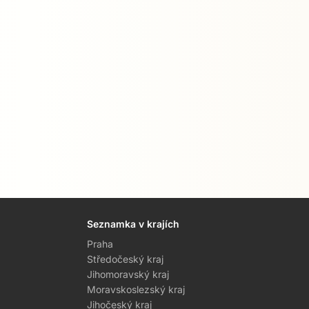
Seznamka v krajích
Praha
Středočeský kraj
Jihomoravský kraj
Moravskoslezský kraj
Jihočeský kraj