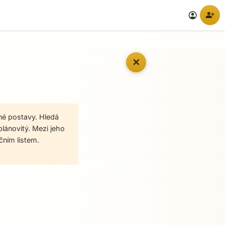
person_add
account_circle
✕
né postavy. Hledá
plánovitý. Mezi jeho
čním listem.