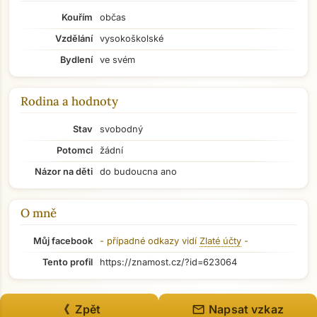
Kouřím
občas
Vzdělání
vysokoškolské
Bydlení
ve svém
Rodina a hodnoty
Stav
svobodný
Potomci
žádní
Názor na děti
do budoucna ano
O mně
Můj facebook
- případné odkazy vidí
Zlaté účty
-
Tento profil
https://znamost.cz/?id=623064
mail
《 Zpět
Napsat vzkaz