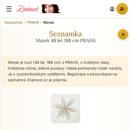
Známost
☰
person_add
account_circle
Seznamka
PRAHA
Marek
Seznamka
✕
Marek 48 let 188 cm PRAHA
Marek je muž (48 let, 188 cm) z PRAHA, s hnědými vlasy,
hnědýma očima, běžné postavy. Hledá partnerský vztah navždy.
Je s vysokoškolským vzděláním. Registrace a komunikace na
seznamce Znamost.cz je zdarma.