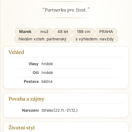
“
”
O mně - seznamka profil
Partnerku pro život.
Marek
muž
48 let
188 cm
PRAHA
hledám vztah: partnerský
s výhledem: navždy
Vzhled
Vlasy
hnědé
Oči
hnědé
Postava
běžná
Povaha a zájmy
Narození
Střelec
(22.11.-21.12.)
Životní styl