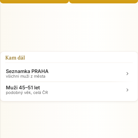
Přejít na hlavní obsah
Kam dál
Seznamka PRAHA
chevron_right
všichni muži z města
Muži 45–51 let
chevron_right
podobný věk, celá ČR