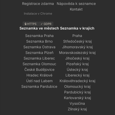
Registrace zdarma
Nápověda k seznamce
Kontakt
Instalace v Chrome
🔒 HTTPS
✓ GDPR
Seznamka ve městech
Seznamka v krajích
Seznamka Praha
Praha
Seznamka Brno
Středočeský kraj
Seznamka Ostrava
Jihomoravský kraj
Seznamka Plzeň
Moravskoslezský kraj
Seznamka Liberec
Jihočeský kraj
Seznamka Olomouc
Plzeňský kraj
České Budějovice
Ústecký kraj
Hradec Králové
Liberecký kraj
Ústí nad Labem
Královéhradecký kraj
Seznamka Pardubice
Olomoucký kraj
Pardubický kraj
Karlovarský kraj
Vysočina
Zlínský kraj