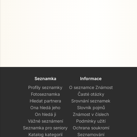
Seznamka
Informace
Profily seznamky
O seznamce Známost
Fotoseznamka
Časté otázky
Hledat partnera
Srovnání seznamek
Ona hledá jeho
Slovník pojmů
On hledá ji
Známost v číslech
Vážné seznámení
Podmínky užití
Seznamka pro seniory
Ochrana soukromí
Katalog kategorií
Seznamování