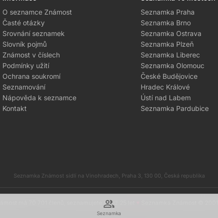
O seznamce Známost
Seznamka Praha
Časté otázky
Seznamka Brno
Srovnání seznamek
Seznamka Ostrava
Slovník pojmů
Seznamka Plzeň
Známost v číslech
Seznamka Liberec
Podmínky užití
Seznamka Olomouc
Ochrana soukromí
České Budějovice
Seznamování
Hradec Králové
Nápověda k seznamce
Ústí nad Labem
Kontakt
Seznamka Pardubice
Seznamka Známost sídlí na Vinohradech, Praha 3, 130 00, Česká republika
group
most má 70 701 členů, seznamujete se už 25 let
♥
Seznamka Známost © 200
Seznamka