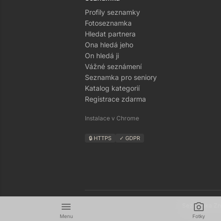
Profily seznamky
Fotoseznamka
Hledat partnera
Ona hledá jeho
On hledá ji
Vážné seznámení
Seznamka pro seniory
Katalog kategorií
Registrace zdarma
Instalace v Chrome
🔒 HTTPS
✓ GDPR
menu
camera_alt
Seznamka Zná
Menu
Fotky