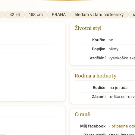
a
32 let
168 cm
PRAHA
hledám vztah: partnerský
s
Životní styl
Kouřím
ne
Popíjím
nikdy
Vzdělání
vysokoškolsk
Rodina a hodnoty
Rodiče
má je ráda
Zázemí
rodiče se rozv
O mně
Můj facebook
- případné od