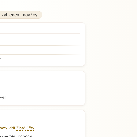
 výhledem: navždy
é
edli
kazy vidí
Zlaté účty
-