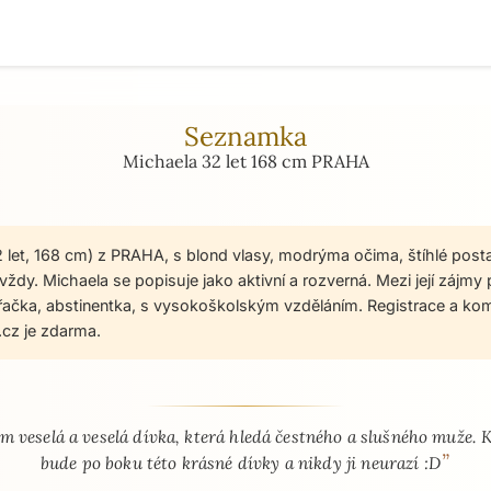
Seznamka
Michaela 32 let 168 cm PRAHA
2 let, 168 cm) z PRAHA, s blond vlasy, modrýma očima, štíhlé post
ždy. Michaela se popisuje jako aktivní a rozverná. Mezi její zájmy p
řačka, abstinentka, s vysokoškolským vzděláním. Registrace a ko
cz je zdarma.
 - seznamka profil
em veselá a veselá dívka, která hledá čestného a slušného muže. 
”
bude po boku této krásné dívky a nikdy ji neurazí :D