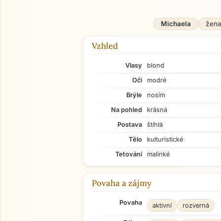
Michaela
žen
Vzhled
Vlasy
blond
Oči
modré
Brýle
nosím
Na pohled
krásná
Postava
štíhlá
Tělo
kulturistické
Tetování
malinké
Povaha a zájmy
Povaha
aktivní
rozverná