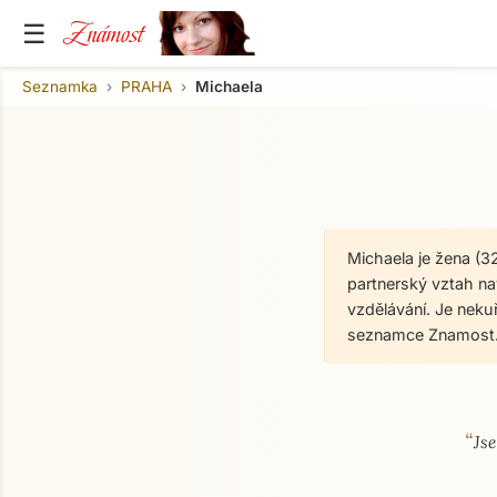
Známost
☰
Seznamka
PRAHA
Michaela
Michaela je žena (3
partnerský vztah nav
vzdělávání. Je neku
seznamce Znamost.
“
O mně
Js