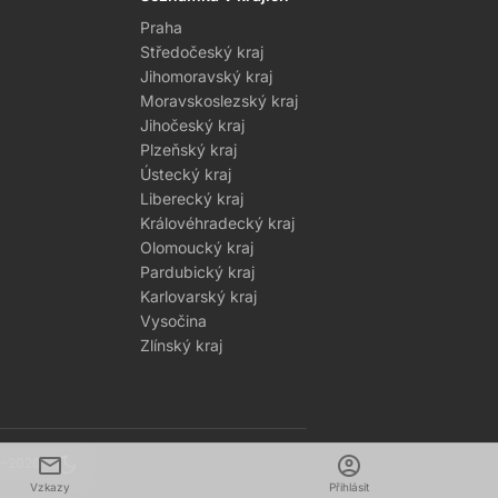
Praha
Středočeský kraj
Jihomoravský kraj
Moravskoslezský kraj
Jihočeský kraj
Plzeňský kraj
Ústecký kraj
Liberecký kraj
Královéhradecký kraj
Olomoucký kraj
Pardubický kraj
Karlovarský kraj
Vysočina
Zlínský kraj
mail
dark_mode
account_circle
1–2026
Vzkazy
Přihlásit