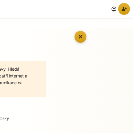
person_add
account_circle
✕
avy. Hledá
atří internet a
munikace na
Který