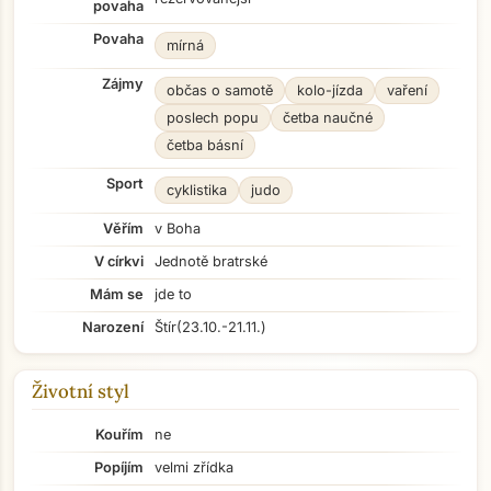
povaha
Povaha
mírná
Zájmy
občas o samotě
kolo-jízda
vaření
poslech popu
četba naučné
četba básní
Sport
cyklistika
judo
Věřím
v Boha
V církvi
Jednotě bratrské
Mám se
jde to
Narození
Štír
(23.10.-21.11.)
Životní styl
Kouřím
ne
Popíjím
velmi zřídka