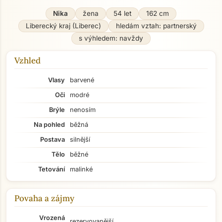
Nika
žena
54 let
162 cm
Liberecký kraj (Liberec)
hledám vztah: partnerský
s výhledem: navždy
Vzhled
Vlasy
barvené
Oči
modré
Brýle
nenosím
Na pohled
běžná
Postava
silnější
Tělo
běžné
Tetování
malinké
Povaha a zájmy
Vrozená
rezervovanější