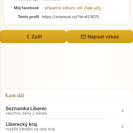
Můj facebook
- případné odkazy vidí
Zlaté účty
-
Tento profil
https://znamost.cz/?id=623075
mail
《 Zpět
Napsat vzkaz
Kam dál
Seznamka Liberec
chevron_right
všechny ženy z města
Liberecký kraj
chevron_right
rozšířit hledání na celý kraj