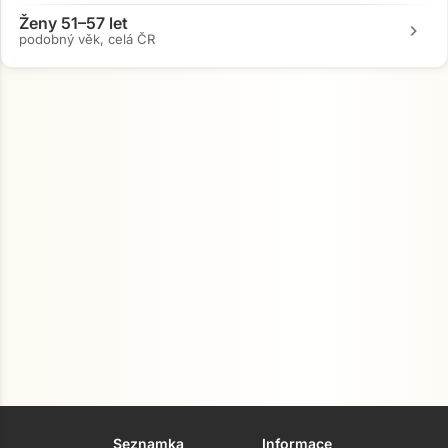
Ženy 51–57 let
chevron_right
podobný věk, celá ČR
Seznamka
Informace