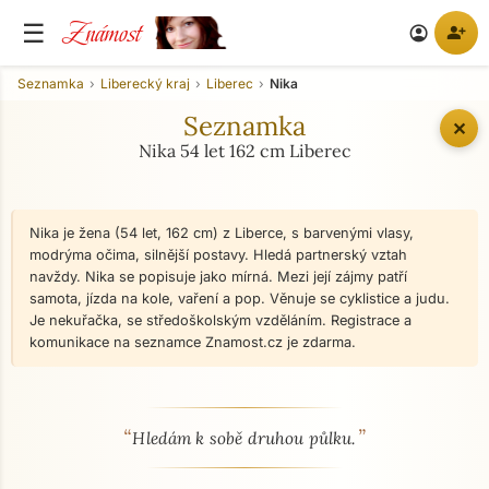
Známost
☰
person_add
account_circle
Seznamka
Liberecký kraj
Liberec
Nika
Seznamka
✕
Nika 54 let 162 cm Liberec
Nika je žena (54 let, 162 cm) z Liberce, s barvenými vlasy,
modrýma očima, silnější postavy. Hledá partnerský vztah
navždy. Nika se popisuje jako mírná. Mezi její zájmy patří
samota, jízda na kole, vaření a pop. Věnuje se cyklistice a judu.
Je nekuřačka, se středoškolským vzděláním. Registrace a
komunikace na seznamce Znamost.cz je zdarma.
“
”
O mně - seznamka profil
Hledám k sobě druhou půlku.