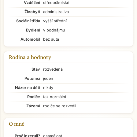
Vzdělání
středoškolské
Živobytí
administrativa
Sociální třída
vyšší střední
Bydlení
v podnájmu
Automobil
bez auta
Rodina a hodnoty
Stav
rozvedená
Potomci
jeden
Názor na děti
nikdy
Rodiče
tak normální
Zázemí
rodiče se rozvedli
O mně
Přejít na hlavní obsah
Proč inzeruji?
osamělost