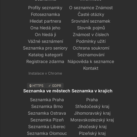
Profily seznamky
O seznamce Známost
Fotoseznamka
Časté otázky
Hledat partnera
Srovnání seznamek
Ona hledá jeho
Slovník pojmů
On hledá ji
Známost v číslech
Vážné seznámení
Podmínky užití
Seznamka pro seniory
Ochrana soukromí
Katalog kategorií
Seznamování
Registrace zdarma
Nápověda k seznamce
Kontakt
Instalace v Chrome
🔒 HTTPS
✓ GDPR
Seznamka ve městech
Seznamka v krajích
Seznamka Praha
Praha
Seznamka Brno
Středočeský kraj
Seznamka Ostrava
Jihomoravský kraj
Seznamka Plzeň
Moravskoslezský kraj
Seznamka Liberec
Jihočeský kraj
Seznamka Olomouc
Plzeňský kraj