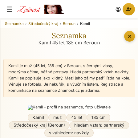
Známost
☰
person_add
account_circle
Seznamka
Středočeský kraj
Beroun
Kamil
Seznamka
✕
Kamil 45 let 185 cm Beroun
Kamil je muž (45 let, 185 cm) z Beroun, s černými vlasy,
modrýma očima, běžné postavy. Hledá partnerský vztah navždy.
Kamil se popisuje jako klidný. Mezi jeho zájmy patří jízda na kole.
Věnuje se fotbalu. Je nekuřák, s výučním listem. Registrace a
komunikace na seznamce Znamost.cz je zdarma.
Kamil
muž
45 let
185 cm
Středočeský kraj (Beroun)
hledám vztah: partnerský
s výhledem: navždy