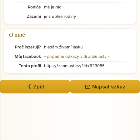
Rodiče
má je rád
Zázemí
je z úplné rodiny
O mně
Proč inzeruji?
hledám životní lásku
Můj facebook
- případné odkazy vidí
Zlaté účty
-
Tento profil
https://znamost.cz/?id=623085
mail
《 Zpět
Napsat vzkaz
Přejít na hlavní obsah