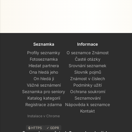
Seznamka
Informace
Profily seznamky
O seznamce Známost
Fotoseznamka
Časté otázky
Hledat partnera
Srovnání seznamek
Ona hledá jeho
Slovník pojmů
On hledá ji
Známost v číslech
Vážné seznámení
Podmínky užití
Seznamka pro seniory
Ochrana soukromí
Katalog kategorií
Seznamování
Registrace zdarma
Nápověda k seznamce
Kontakt
Instalace v Chrome
🔒 HTTPS
✓ GDPR