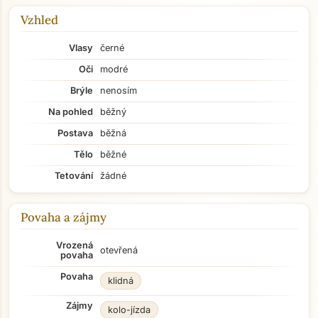
Vzhled
Vlasy
černé
Oči
modré
Brýle
nenosím
Na pohled
běžný
Postava
běžná
Tělo
běžné
Tetování
žádné
Povaha a zájmy
Vrozená
otevřená
povaha
Povaha
klidná
Zájmy
kolo-jízda