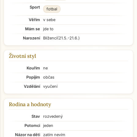
Sport
fotbal
Věřím
v sebe
Mám se
jde to
Narození
Blíženci
(21.5.-21.6.)
Životní styl
Kouřím
ne
Popíjím
občas
Vzdělání
vyučení
Rodina a hodnoty
Stav
rozvedený
Potomci
jeden
Názor na děti
zatím nevím