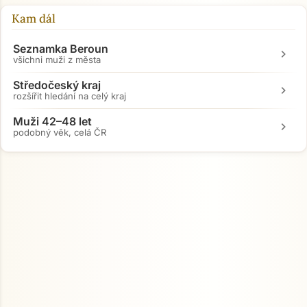
Kam dál
Seznamka Beroun
chevron_right
všichni muži z města
Středočeský kraj
chevron_right
rozšířit hledání na celý kraj
Muži 42–48 let
chevron_right
podobný věk, celá ČR