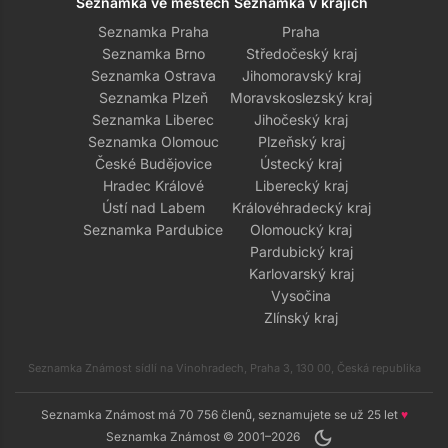
Seznamka ve městech
Seznamka v krajích
Seznamka Praha
Praha
Seznamka Brno
Středočeský kraj
Seznamka Ostrava
Jihomoravský kraj
Seznamka Plzeň
Moravskoslezský kraj
Seznamka Liberec
Jihočeský kraj
Seznamka Olomouc
Plzeňský kraj
České Budějovice
Ústecký kraj
Hradec Králové
Liberecký kraj
Ústí nad Labem
Královéhradecký kraj
Seznamka Pardubice
Olomoucký kraj
Pardubický kraj
Karlovarský kraj
Vysočina
Zlínský kraj
Seznamka Známost sídlí na Vinohradech, Praha 3, 130 00, Česká republika
Seznamka Známost má 70 756 členů, seznamujete se už 25 let
♥
dark_mode
Seznamka Známost © 2001–2026