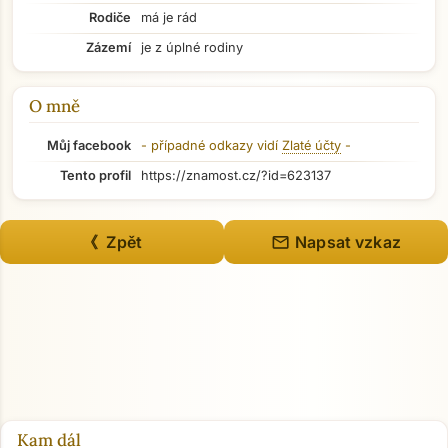
Rodiče
má je rád
Zázemí
je z úplné rodiny
O mně
Můj facebook
- případné odkazy vidí
Zlaté účty
-
Tento profil
https://znamost.cz/?id=623137
mail
《 Zpět
Napsat vzkaz
Přejít na hlavní obsah
Kam dál