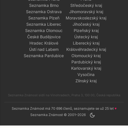
Seznamka Brno
Středočeský kraj
Seznamka Ostrava
Jihomoravský kraj
Seznamka Plzeň
Moravskoslezský kraj
Seznamka Liberec
Jihočeský kraj
Seznamka Olomouc
Plzeňský kraj
České Budějovice
Ústecký kraj
Hradec Králové
Liberecký kraj
Ústí nad Labem
Královéhradecký kraj
Seznamka Pardubice
Olomoucký kraj
Pardubický kraj
Karlovarský kraj
Vysočina
Zlínský kraj
Seznamka Známost sídlí na Vinohradech, Praha 3, 130 00, Česká republika
Seznamka Známost má 70 696 členů, seznamujete se už 25 let
♥
dark_mode
Seznamka Známost © 2001–2026