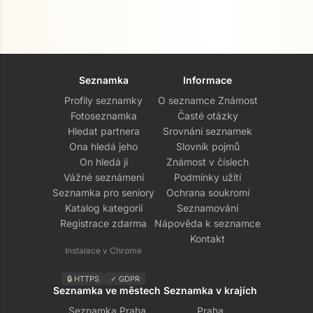
Seznamka
Informace
Profily seznamky
O seznamce Známost
Fotoseznamka
Časté otázky
Hledat partnera
Srovnání seznamek
Ona hledá jeho
Slovník pojmů
On hledá ji
Známost v číslech
Vážné seznámení
Podmínky užití
Seznamka pro seniory
Ochrana soukromí
Katalog kategorií
Seznamování
Registrace zdarma
Nápověda k seznamce
Kontakt
Instalace v Chrome
🔒 HTTPS
✓ GDPR
Seznamka ve městech
Seznamka v krajích
Seznamka Praha
Praha