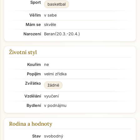
Sport
basketbal
Věřím
v sebe
Mám se
skvěle
Narození
Beran
(20.3.-20.4.)
Životní styl
Kouřím
ne
Popíjím
velmi zřídka
Zvířátko
žádné
Vzdělání
vyučení
Bydlení
v podnájmu
Rodina a hodnoty
Stav
svobodný