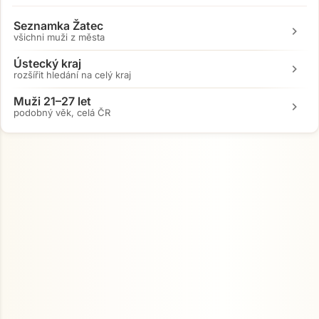
Seznamka Žatec
chevron_right
všichni muži z města
Ústecký kraj
chevron_right
rozšířit hledání na celý kraj
Muži 21–27 let
chevron_right
podobný věk, celá ČR