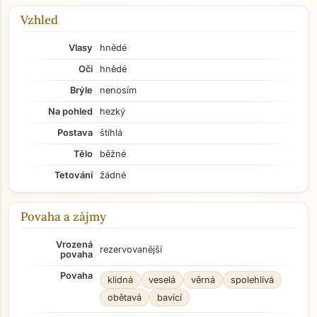
Vzhled
Vlasy
hnědé
Oči
hnědé
Brýle
nenosím
Na pohled
hezký
Postava
štíhlá
Tělo
běžné
Tetování
žádné
Povaha a zájmy
Vrozená
rezervovanější
povaha
Povaha
klidná
veselá
věrná
spolehlivá
obětavá
bavící