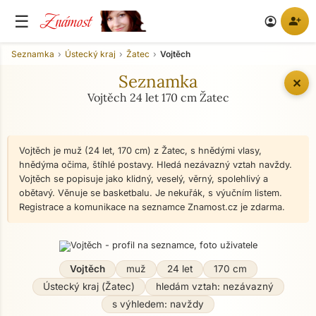
Známost
☰
person_add
account_circle
Seznamka
Ústecký kraj
Žatec
Vojtěch
Seznamka
✕
Vojtěch 24 let 170 cm Žatec
Vojtěch je muž (24 let, 170 cm) z Žatec, s hnědými vlasy,
hnědýma očima, štíhlé postavy. Hledá nezávazný vztah navždy.
Vojtěch se popisuje jako klidný, veselý, věrný, spolehlivý a
obětavý. Věnuje se basketbalu. Je nekuřák, s výučním listem.
Registrace a komunikace na seznamce Znamost.cz je zdarma.
Vojtěch
muž
24 let
170 cm
Ústecký kraj (Žatec)
hledám vztah: nezávazný
s výhledem: navždy