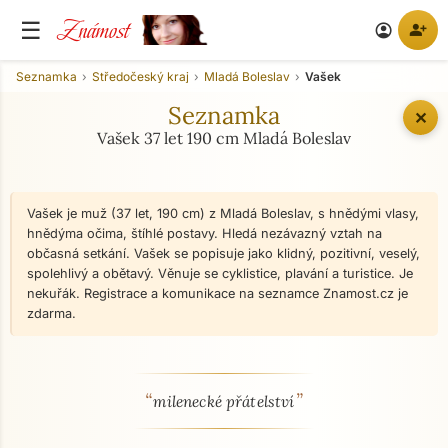
Známost
☰
person_add
account_circle
Seznamka
Středočeský kraj
Mladá Boleslav
Vašek
Seznamka
✕
Vašek 37 let 190 cm Mladá Boleslav
Vašek je muž (37 let, 190 cm) z Mladá Boleslav, s hnědými vlasy,
hnědýma očima, štíhlé postavy. Hledá nezávazný vztah na
občasná setkání. Vašek se popisuje jako klidný, pozitivní, veselý,
spolehlivý a obětavý. Věnuje se cyklistice, plavání a turistice. Je
nekuřák. Registrace a komunikace na seznamce Znamost.cz je
zdarma.
“
”
O mně - seznamka profil
milenecké přátelství