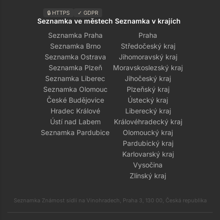
🔒 HTTPS
✓ GDPR
Seznamka ve městech
Seznamka v krajích
Seznamka Praha
Praha
Seznamka Brno
Středočeský kraj
Seznamka Ostrava
Jihomoravský kraj
Seznamka Plzeň
Moravskoslezský kraj
Seznamka Liberec
Jihočeský kraj
Seznamka Olomouc
Plzeňský kraj
České Budějovice
Ústecký kraj
Hradec Králové
Liberecký kraj
Ústí nad Labem
Královéhradecký kraj
Seznamka Pardubice
Olomoucký kraj
Pardubický kraj
Karlovarský kraj
Vysočina
Zlínský kraj
Seznamka Známost sídlí na Vinohradech, Praha 3, 130 00, Česká republika