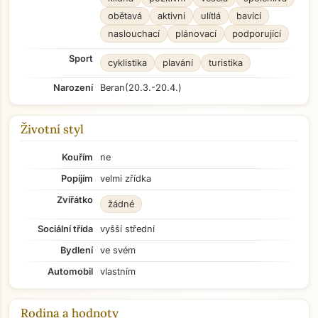
obětavá
aktivní
ulítlá
bavící
naslouchací
plánovací
podporující
Sport
cyklistika
plavání
turistika
Narození
Beran
(20.3.-20.4.)
Životní styl
Kouřím
ne
Popíjím
velmi zřídka
Zvířátko
žádné
Sociální třída
vyšší střední
Bydlení
ve svém
Automobil
vlastním
Rodina a hodnoty