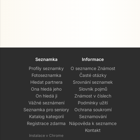
Seznamka
Informace
Profily seznamky
O seznamce Známost
Fotoseznamka
Časté otázky
Hledat partnera
Srovnání seznamek
Ona hledá jeho
Slovník pojmů
On hledá ji
Známost v číslech
Vážné seznámení
Podmínky užití
Seznamka pro seniory
Ochrana soukromí
Katalog kategorií
Seznamování
Registrace zdarma
Nápověda k seznamce
Kontakt
Instalace v Chrome