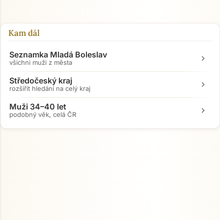
Kam dál
Seznamka Mladá Boleslav
chevron_right
všichni muži z města
Středočeský kraj
chevron_right
rozšířit hledání na celý kraj
Muži 34–40 let
chevron_right
podobný věk, celá ČR