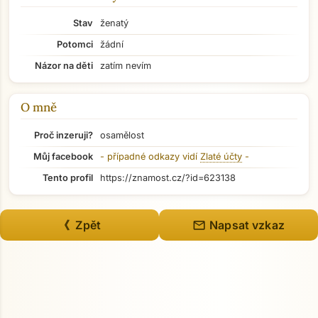
Stav
ženatý
Potomci
žádní
Názor na děti
zatím nevím
O mně
Proč inzeruji?
osamělost
Můj facebook
- případné odkazy vidí
Zlaté účty
-
Tento profil
https://znamost.cz/?id=623138
Přejít na hlavní obsah
mail
《 Zpět
Napsat vzkaz