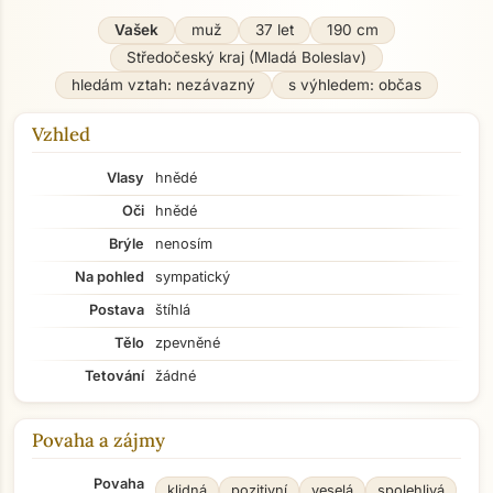
Vašek
muž
37 let
190 cm
Středočeský kraj (Mladá Boleslav)
hledám vztah: nezávazný
s výhledem: občas
Vzhled
Vlasy
hnědé
Oči
hnědé
Brýle
nenosím
Na pohled
sympatický
Postava
štíhlá
Tělo
zpevněné
Tetování
žádné
Povaha a zájmy
Povaha
klidná
pozitivní
veselá
spolehlivá