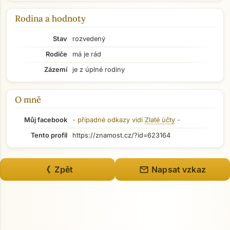
Rodina a hodnoty
Stav
rozvedený
Rodiče
má je rád
Zázemí
je z úplné rodiny
O mně
Můj facebook
- případné odkazy vidí
Zlaté účty
-
Tento profil
https://znamost.cz/?id=623164
Přejít na hlavní obsah
mail
《 Zpět
Napsat vzkaz