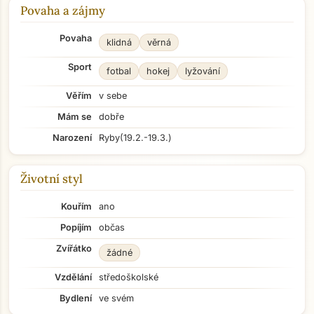
Povaha a zájmy
Povaha
klidná
věrná
Sport
fotbal
hokej
lyžování
Věřím
v sebe
Mám se
dobře
Narození
Ryby
(19.2.-19.3.)
Životní styl
Kouřím
ano
Popíjím
občas
Zvířátko
žádné
Vzdělání
středoškolské
Bydlení
ve svém