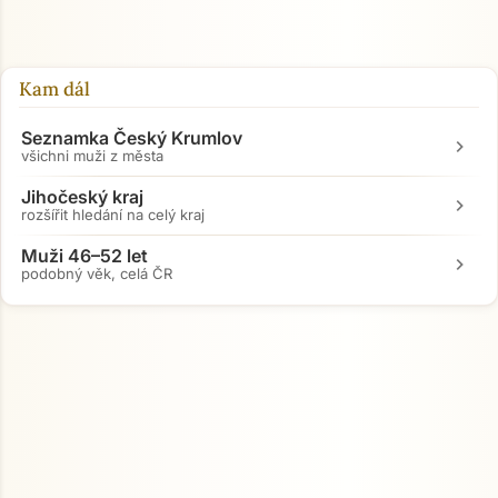
Kam dál
Seznamka Český Krumlov
chevron_right
všichni muži z města
Jihočeský kraj
chevron_right
rozšířit hledání na celý kraj
Muži 46–52 let
chevron_right
podobný věk, celá ČR