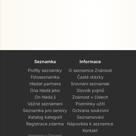
Seznamka
Informace
Profily seznamky
O seznamce Známost
Fotoseznamka
Časté otázky
Hledat partnera
Srovnání seznamek
Ona hledá jeho
Slovník pojmů
On hledá ji
Známost v číslech
Vážné seznámení
Podmínky užití
Seznamka pro seniory
Ochrana soukromí
Katalog kategorií
Seznamování
Registrace zdarma
Nápověda k seznamce
Kontakt
Instalace v Chrome