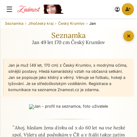
Známost
☰
person_add
account_circle
Seznamka
Jihočeský kraj
Český Krumlov
Jan
Seznamka
✕
Jan 49 let 170 cm Český Krumlov
Jan je muž (49 let, 170 cm) z Český Krumlov, s modrýma očima,
silnější postavy. Hledá kamarádský vztah na občasná setkání.
Jan se popisuje jako klidný a věrný. Věnuje se fotbalu, hokeji a
lyžování. Je se středoškolským vzděláním. Registrace a
komunikace na seznamce Znamost.cz je zdarma.
“
O mně - seznamka profil
Ahoj, hledam ženu dívku od x do 60 let na vse hezké
spol. Výlety atd podnikám v ČR a v Itálii takze zatim