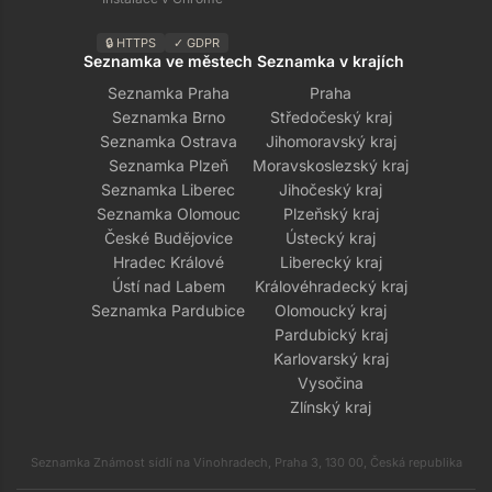
🔒 HTTPS
✓ GDPR
Seznamka ve městech
Seznamka v krajích
Seznamka Praha
Praha
Seznamka Brno
Středočeský kraj
Seznamka Ostrava
Jihomoravský kraj
Seznamka Plzeň
Moravskoslezský kraj
Seznamka Liberec
Jihočeský kraj
Seznamka Olomouc
Plzeňský kraj
České Budějovice
Ústecký kraj
Hradec Králové
Liberecký kraj
Ústí nad Labem
Královéhradecký kraj
Seznamka Pardubice
Olomoucký kraj
Pardubický kraj
Karlovarský kraj
Vysočina
Zlínský kraj
Seznamka Známost sídlí na Vinohradech, Praha 3, 130 00, Česká republika