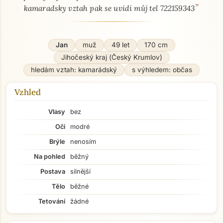
”
kamaradsky vztah pak se uvidí můj tel 722159343
Jan
muž
49 let
170 cm
Jihočeský kraj (Český Krumlov)
hledám vztah: kamarádský
s výhledem: občas
Vzhled
Vlasy
bez
Oči
modré
Brýle
nenosím
Na pohled
běžný
Postava
silnější
Tělo
běžné
Tetování
žádné